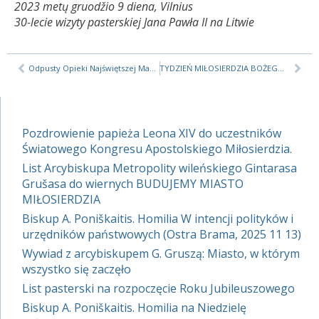
2023 metų gruodžio 9 diena, Vilnius
30-lecie wizyty pasterskiej Jana Pawła II na Litwie
Odpusty Opieki Najświętszej Maryi Panny Matki Miłosierdzia
TYDZIEŃ MIŁOSIERDZIA BOŻEGO, 2024
Pozdrowienie papieża Leona XIV do uczestników
Światowego Kongresu Apostolskiego Miłosierdzia.
List Arcybiskupa Metropolity wileńskiego Gintarasa
Grušasa do wiernych BUDUJEMY MIASTO
MIŁOSIERDZIA
Biskup A. Poniškaitis. Homilia W intencji polityków i
urzędników państwowych (Ostra Brama, 2025 11 13)
Wywiad z arcybiskupem G. Gruszą: Miasto, w którym
wszystko się zaczęło
List pasterski na rozpoczęcie Roku Jubileuszowego
Biskup A. Poniškaitis. Homilia na Niedzielę