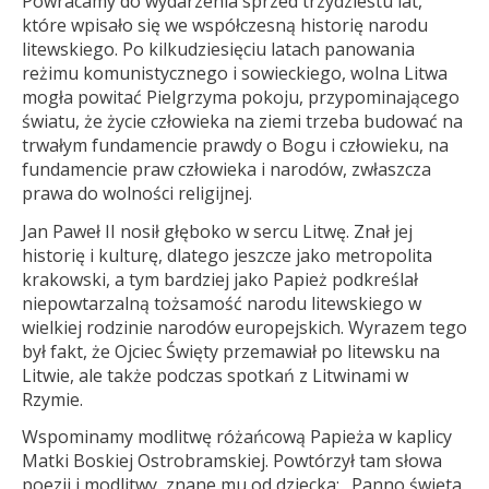
Powracamy do wydarzenia sprzed trzydziestu lat,
które wpisało się we współczesną historię narodu
litewskiego. Po kilkudziesięciu latach panowania
reżimu komunistycznego i sowieckiego, wolna Litwa
mogła powitać Pielgrzyma pokoju, przypominającego
światu, że życie człowieka na ziemi trzeba budować na
trwałym fundamencie prawdy o Bogu i człowieku, na
fundamencie praw człowieka i narodów, zwłaszcza
prawa do wolności religijnej.
Jan Paweł II nosił głęboko w sercu Litwę. Znał jej
historię i kulturę, dlatego jeszcze jako metropolita
krakowski, a tym bardziej jako Papież podkreślał
niepowtarzalną tożsamość narodu litewskiego w
wielkiej rodzinie narodów europejskich. Wyrazem tego
był fakt, że Ojciec Święty przemawiał po litewsku na
Litwie, ale także podczas spotkań z Litwinami w
Rzymie.
Wspominamy modlitwę różańcową Papieża w kaplicy
Matki Boskiej Ostrobramskiej. Powtórzył tam słowa
poezji i modlitwy, znane mu od dziecka: „Panno święta,