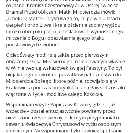
co Jasnej bronisz Częstochowy / I w Ostrej świecisz
Bramie! Przed obliczem Matki Miłosierdzia mówił:
„Dziękuję Matce Chrystusa za to, że po wielu latach
cierpień i prób Litwa i kraje ościenne zdołały wyjść z
mroku obcej okupacji i prześladowań, wymuszonego
milczenia o Bogu i obezwładniającego braku
podstawowych swobód”.
Ojciec Święty modlił się także przed pierwszym
obrazem Jezusa Miłosiernego, namalowanym właśnie
w Wilnie według wskazówek świętej Faustyny. To był
niejako jego powrót do początków nabożeństwa do
Miłosierdzia Bożego, które później rozwijało się w
Krakowie, a podczas pontyfikatu Jana Pawła II zostało
włączone w życie i modlitwę całego Kościoła.
Wspominam wizytę Papieża w Kownie, gdzie – jak
wszędzie – został entuzjastycznie powitany przez
niezliczone rzesze wiernych, którym przypomniał o
dawaniu świadectwa Chrystusowi w życiu osobistym i
społecznym. Niezapomniane było również spotkanie