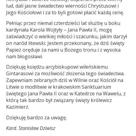
lud, dali jasne świadectwo wierności Chrystusowi i
Jego Kościołowi i za to byli gotowi płacić każdą cenę.
Pełniąc przez niemal czterdzieści lat służbę u boku
kardynała Karola Wojtyły – Jana Pawła II, mogę
zaświadczyć o wielkiej miłości i szacunku, jakim darzył
on naród litewski. Jestem przekonany, że dziś święty
Papież oręduje za nami u Bożego tronu i z wysoka
nam błogosławi.
Dziękuję księdzu arcybiskupowi wileńskiemu
Gintarasowi za możliwość złożenia tego świadectwa.
Zapewniam zebranych dziś w Wilnie oraz Kościół na
Litwie o modlitwie w krakowskim Sanktuarium
świętego Jana Pawła II oraz w Katedrze na Wawelu, z
którą tak bardzo był związany święty królewicz
Kazimierz.
Dziękuję bardzo za uwagę.
Kard. Stanisław Dziwisz