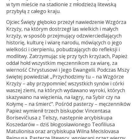
w tym mieście na stadionie z młodzieżą litewską
przybyłą z całego kraju.
Ojciec Święty głęboko przeżył nawiedzenie Wzgórza
Krzyży, na którym dostrzegł las wielkich i małych
krzyży, w sposób przejmujący odzwierciedlających
historię, kulturę i wiarę narodu, mówiących o jego
wielkości i cierpieniu, pobudzających do refleksji i
modlitwy. Zatrzymując się przy tych krzyżach, Papież
oddał hołd wszystkim męczennikom za wiarę, za
wierność Chrystusowi i Jego Ewangelii. Podczas Mszy
świętej powiedział: „Przychodzimy tu – na Wzgórze
Krzyży – aby przypomnieć wszystkich synów i córki
waszej ziemi, na których wydawano wyroki, których
skazywano na więzienia, na łagry, na Sybir czy na
Kołymę – na śmierć”. Pośród pasterzy – męczenników
Papież wymienił trzech biskupów: Vincentasa
Borisevičiusa z Telszy, następnie arcybiskupa
Koszedarów – dziś błogosławionego Teofiliusa
Matulionisa oraz arcybiskupa Wilna Mecislovasa
Reinyusa. Pasterze litewscy, wspierani przez wierny