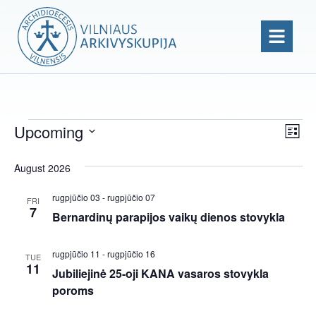
Upcoming
V
E
L
S
I
i
V
e
s
August 2026
E
E
t
l
W
e
rugpjūčio 03
-
rugpjūčio 07
N
FRI
7
c
S
Bernardinų parapijos vaikų dienos stovykla
T
t
N
d
V
rugpjūčio 11
-
rugpjūčio 16
a
TUE
A
11
I
Jubiliejinė 25-oji KANA vasaros stovykla
t
V
e
poroms
E
I
.