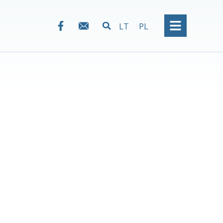
LT
PL