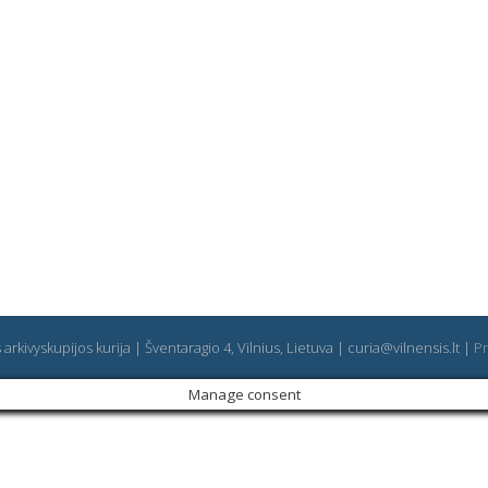
arkivyskupijos kurija | Šventaragio 4, Vilnius, Lietuva | curia@vilnensis.lt |
Pr
Manage consent