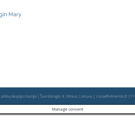
a
rgin Mary
arkivyskupijos kurija | Šventaragio 4, Vilnius, Lietuva | curia@vilnensis.lt |
Pr
Manage consent