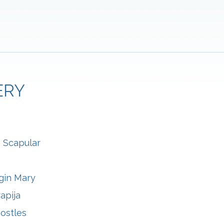
ERY
e Scapular
rgin Mary
apija
ostles