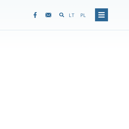
LT
PL