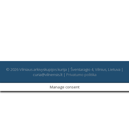
© 2026 Vilniaus arkivyskupijos kurija | Šventaragio 4, Vilnius, Lietuva |
curia@vilnensis.lt |
Privatumo politika
Manage consent