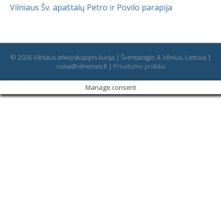
Vilniaus Šv. apaštalų Petro ir Povilo parapija
© 2026 Vilniaus arkivyskupijos kurija | Šventaragio 4, Vilnius, Lietuva |
curia@vilnensis.lt |
Privatumo politika
Manage consent