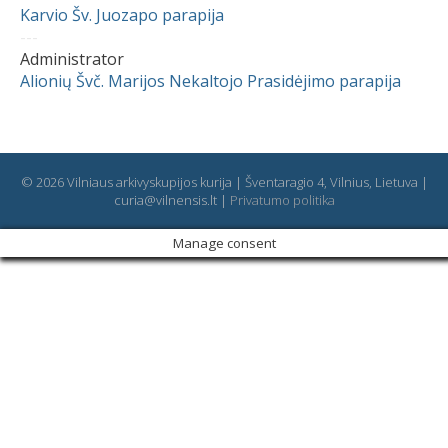
Karvio Šv. Juozapo parapija
---
Administrator
Alionių Švč. Marijos Nekaltojo Prasidėjimo parapija
© 2026 Vilniaus arkivyskupijos kurija | Šventaragio 4, Vilnius, Lietuva |
curia@vilnensis.lt |
Privatumo politika
Manage consent