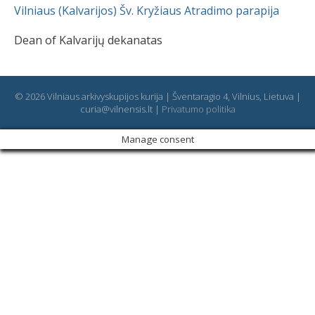
Vilniaus (Kalvarijos) Šv. Kryžiaus Atradimo parapija
Dean of Kalvarijų dekanatas
© 2026 Vilniaus arkivyskupijos kurija | Šventaragio 4, Vilnius, Lietuva |
curia@vilnensis.lt |
Privatumo politika
Manage consent