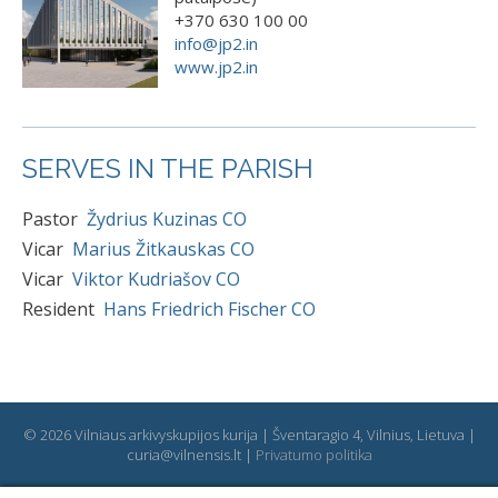
+370 630 100 00
info@jp2.in
www.jp2.in
SERVES IN THE PARISH
Pastor
Žydrius Kuzinas CO
Vicar
Marius Žitkauskas CO
Vicar
Viktor Kudriašov CO
Resident
Hans Friedrich Fischer CO
© 2026 Vilniaus arkivyskupijos kurija | Šventaragio 4, Vilnius, Lietuva |
curia@vilnensis.lt |
Privatumo politika