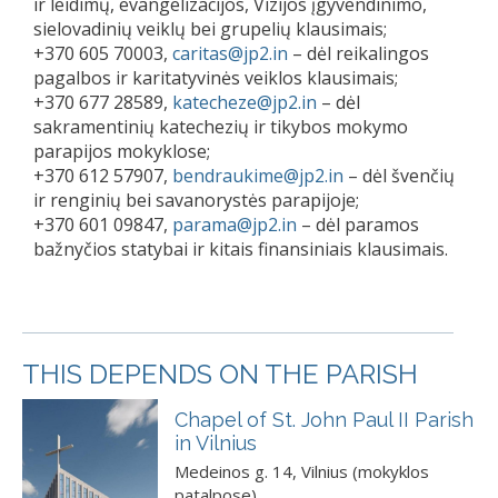
ir leidimų, evangelizacijos, Vizijos įgyvendinimo,
sielovadinių veiklų bei grupelių klausimais;
+370 605 70003,
caritas@jp2.in
– dėl reikalingos
pagalbos ir karitatyvinės veiklos klausimais;
+370 677 28589,
katecheze@jp2.in
– dėl
sakramentinių katechezių ir tikybos mokymo
parapijos mokyklose;
+370 612 57907,
bendraukime@jp2.in
– dėl švenčių
ir renginių bei savanorystės parapijoje;
+370 601 09847,
parama@jp2.in
– dėl paramos
bažnyčios statybai ir kitais finansiniais klausimais.
THIS DEPENDS ON THE PARISH
Chapel of St. John Paul II Parish
in Vilnius
Medeinos g. 14, Vilnius (mokyklos
patalpose)