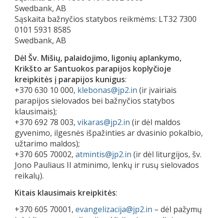
Swedbank, AB
Sąskaita bažnyčios statybos reikmėms: LT32 7300
0101 5931 8585
Swedbank, AB
Dėl Šv. Mišių, palaidojimo, ligonių aplankymo,
Krikšto ar Santuokos parapijos koplyčioje
kreipkitės į parapijos kunigus
:
+370 630 10 000,
klebonas@jp2.in
(ir įvairiais
parapijos sielovados bei bažnyčios statybos
klausimais);
+370 692 78 003,
vikaras@jp2.in
(ir dėl maldos
gyvenimo, ilgesnės išpažinties ar dvasinio pokalbio,
užtarimo maldos);
+370 605 70002,
atmintis@jp2.in
(ir dėl liturgijos, šv.
Jono Pauliaus II atminimo, lenkų ir rusų sielovados
reikalų).
Kitais klausimais kreipkitės
:
+370 605 70001,
evangelizacija@jp2.in
– dėl pažymų