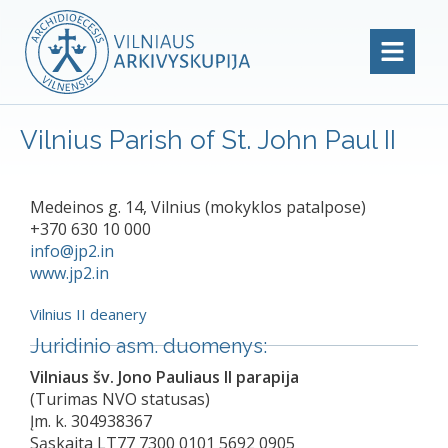
Vilnius Parish of St. John Paul II
Medeinos g. 14, Vilnius (mokyklos patalpose)
+370 630 10 000
info@jp2.in
www.jp2.in
Vilnius II deanery
Juridinio asm. duomenys:
Vilniaus šv. Jono Pauliaus II parapija
(Turimas NVO statusas)
Įm. k. 304938367
Sąskaita LT77 7300 0101 5692 0905