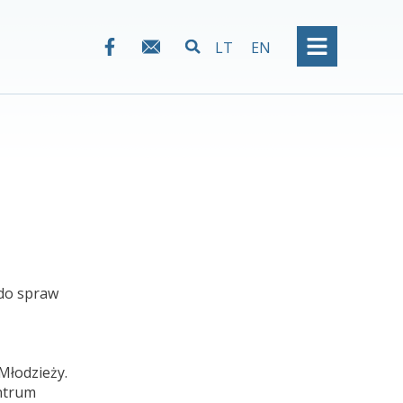
LT
EN
 do spraw
Młodzieży.
entrum