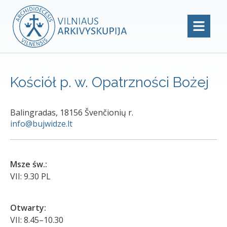
Kościół p. w. Opatrzności Bożej
Balingradas, 18156 Švenčionių r.
info@bujwidze.lt
Msze św.:
VII: 9.30 PL
Otwarty:
VII: 8.45–10.30