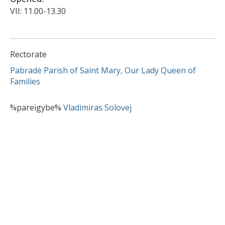
VII: 11.00-13.30
Rectorate
Pabradė Parish of Saint Mary, Our Lady Queen of
Families
%pareigybe%
Vladimiras Solovej