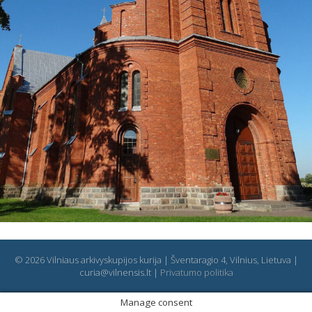
© 2026 Vilniaus arkivyskupijos kurija | Šventaragio 4, Vilnius, Lietuva |
curia@vilnensis.lt |
Privatumo politika
Manage consent