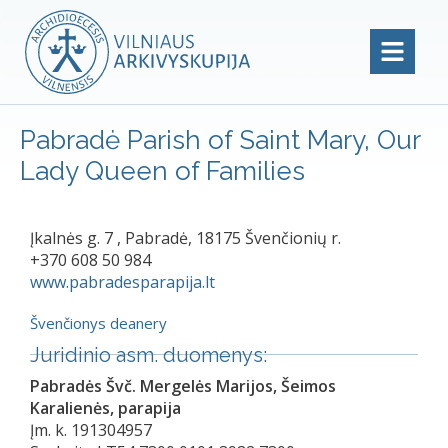
Pabradė Parish of Saint Mary, Our
Lady Queen of Families
Įkalnės g. 7 , Pabradė, 18175 Švenčionių r.
+370 608 50 984
www.pabradesparapija.lt
Švenčionys deanery
Juridinio asm. duomenys:
Pabradės Švč. Mergelės Marijos, Šeimos
Karalienės, parapija
Įm. k. 191304957