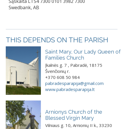
Sąskaita LT54 7300 0101 3982 7300
Swedbank, AB
THIS DEPENDS ON THE PARISH
Saint Mary, Our Lady Queen of
Families Church
Įkalnės g. 7 , Pabradė, 18175
Švenčionių r.
+370 608 50 984
pabradesparapija@gmail.com
www.pabradesparapija.lt
Arnionys Church of the
Blessed Virgin Mary
Vilniaus g. 10, Arnionių II k., 33230