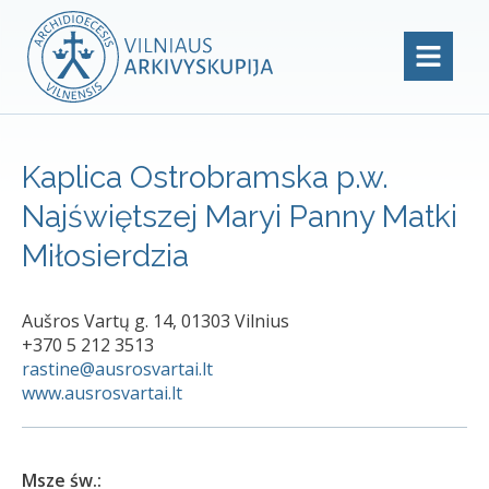
Kaplica Ostrobramska p.w.
Najświętszej Maryi Panny Matki
Miłosierdzia
Aušros Vartų g. 14, 01303 Vilnius
+370 5 212 3513
rastine@ausrosvartai.lt
www.ausrosvartai.lt
Msze św.: