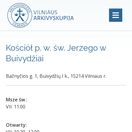
Kościół p. w. św. Jerzego w
Buivydžiai
Bažnyčios g. 1, Buivydžių I k., 15214 Vilniaus r.
Msze św.:
VII: 11.00
Otwarty:
VII: 10.30–12.00