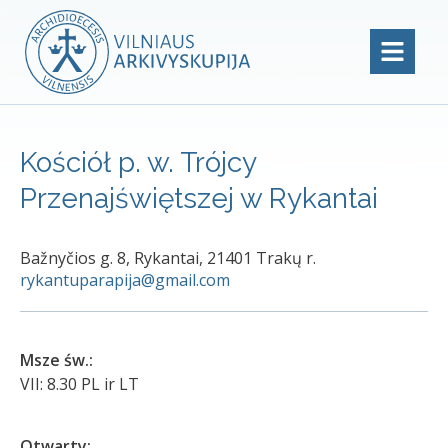
Kościół p. w. Trójcy
Przenajświętszej w Rykantai
Bažnyčios g. 8, Rykantai, 21401 Trakų r.
rykantuparapija@gmail.com
Msze św.:
VII: 8.30 PL ir LT
Otwarty: