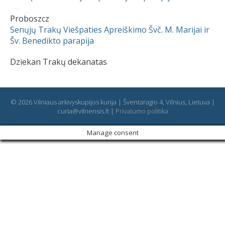
---
Proboszcz
Senųjų Trakų Viešpaties Apreiškimo Švč. M. Marijai ir
Šv. Benedikto parapija
Dziekan Trakų dekanatas
© 2026 Vilniaus arkivyskupijos kurija | Šventaragio 4, Vilnius, Lietuva |
curia@vilnensis.lt |
Privatumo politika
Manage consent