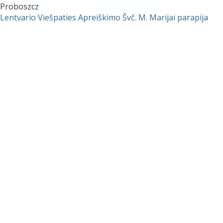
Proboszcz
Lentvario Viešpaties Apreiškimo Švč. M. Marijai parapija