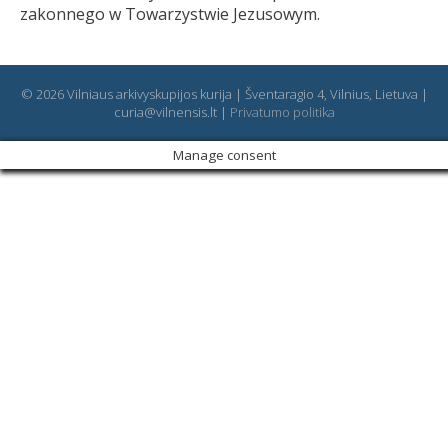
zakonnego w Towarzystwie Jezusowym.
© 2026 Vilniaus arkivyskupijos kurija | Šventaragio 4, Vilnius, Lietuva |
curia@vilnensis.lt |
Privatumo politika
Manage consent