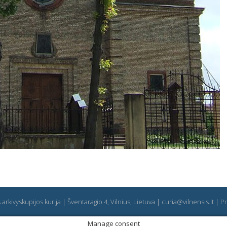
arkivyskupijos kurija | Šventaragio 4, Vilnius, Lietuva | curia@vilnensis.lt |
Pr
Manage consent