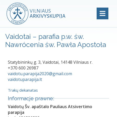
Vaidotai – parafia p.w. św.
Nawrócenia św. Pawła Apostoła
Statybininkų g. 3, Vaidotai, 14148 Vilniaus r.
+370 600 26987
vaidotu.parapija2020@gmail.com
vaidotuparapija.lt
Trakų dekanatas
Informacje prawne:
Vaidotų Šv. apaštalo Pauliaus Atsivertimo
parapija