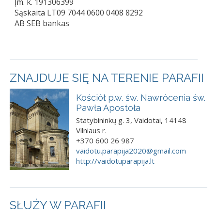
Įm. k. 191306399
Sąskaita LT09 7044 0600 0408 8292
AB SEB bankas
ZNAJDUJE SIĘ NA TERENIE PARAFII
Kościół p.w. św. Nawrócenia św.
Pawła Apostoła
Statybininkų g. 3, Vaidotai, 14148
Vilniaus r.
+370 600 26 987
vaidotu.parapija2020@gmail.com
http://vaidotuparapija.lt
SŁUŻY W PARAFII