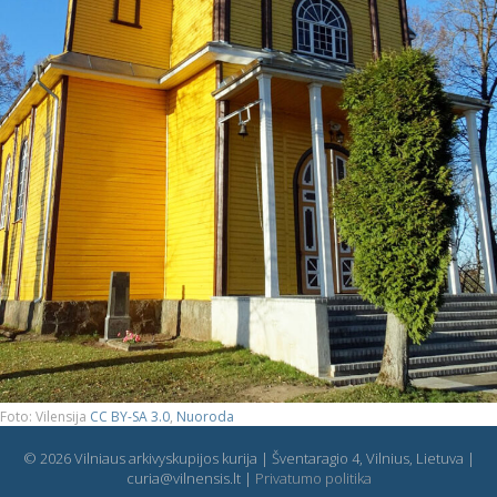
Foto: Vilensija
CC BY-SA 3.0
,
Nuoroda
© 2026 Vilniaus arkivyskupijos kurija | Šventaragio 4, Vilnius, Lietuva |
curia@vilnensis.lt |
Privatumo politika