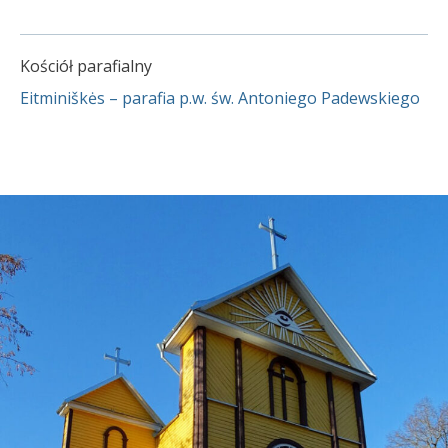
Kościół parafialny
Eitminiškės – parafia p.w. św. Antoniego Padewskiego