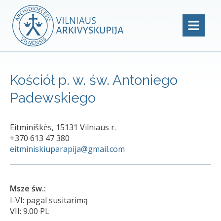
Kościół p. w. św. Antoniego
Padewskiego
Eitminiškės, 15131 Vilniaus r.
+370 613 47 380
eitminiskiuparapija@gmail.com
Msze św.:
I-VI: pagal susitarimą
VII: 9.00 PL