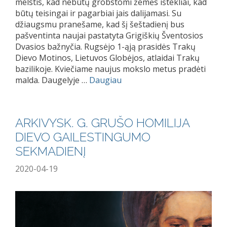
melstis, kad nebūtų grobstomi žemės ištekliai, kad
būtų teisingai ir pagarbiai jais dalijamasi. Su
džiaugsmu pranešame, kad šį šeštadienį bus
pašventinta naujai pastatyta Grigiškių Šventosios
Dvasios bažnyčia. Rugsėjo 1-ąją prasidės Trakų
Dievo Motinos, Lietuvos Globėjos, atlaidai Trakų
bazilikoje. Kviečiame naujus mokslo metus pradėti
malda. Daugelyje …
Daugiau
ARKIVYSK. G. GRUŠO HOMILIJA
DIEVO GAILESTINGUMO
SEKMADIENĮ
2020-04-19