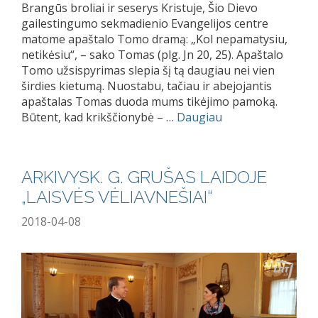
Brangūs broliai ir seserys Kristuje, Šio Dievo
gailestingumo sekmadienio Evangelijos centre
matome apaštalo Tomo dramą: „Kol nepamatysiu,
netikėsiu“, – sako Tomas (plg. Jn 20, 25). Apaštalo
Tomo užsispyrimas slepia šį tą daugiau nei vien
širdies kietumą. Nuostabu, tačiau ir abejojantis
apaštalas Tomas duoda mums tikėjimo pamoką.
Būtent, kad krikščionybė – …
Daugiau
ARKIVYSK. G. GRUŠAS LAIDOJE
„LAISVĖS VĖLIAVNEŠIAI“
2018-04-08