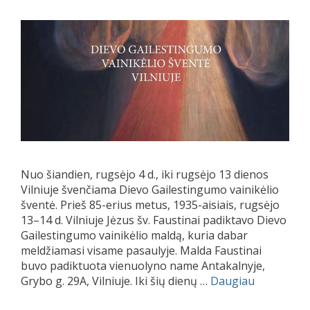
Nuo šiandien, rugsėjo 4 d., iki rugsėjo 13 dienos
Vilniuje švenčiama Dievo Gailestingumo vainikėlio
šventė. Prieš 85-erius metus, 1935-aisiais, rugsėjo
13–14 d. Vilniuje Jėzus šv. Faustinai padiktavo Dievo
Gailestingumo vainikėlio maldą, kuria dabar
meldžiamasi visame pasaulyje. Malda Faustinai
buvo padiktuota vienuolyno name Antakalnyje,
Grybo g. 29A, Vilniuje. Iki šių dienų …
Daugiau