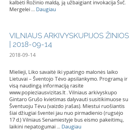
kalbėti Rožinio maldą, ją užbaigiant invokacija Švč.
Mergelei …
Daugiau
VILNIAUS ARKIVYSKUPIJOS ŽINIOS
| 2018-09-14
2018-09-14
Mielieji, Liko savaitė iki ypatingo malonės laiko
Lietuvai – Šventojo Tėvo apsilankymo. Programą ir
visą naudingą informaciją rasite
www.popieziausvizitas.lt . Vilniaus arkivyskupo
Gintaro Grušo kvietimas dalyvauti susitikimuose su
Šventuoju Tėvu (vaizdo įrašas). Miestui ruošiantis
šiai džiugiai šventei jau nuo pirmadienio (rugsėjo
17 d.) Vilniaus Senamiestyje bus eismo pakeitimų,
laikini nepatogumai …
Daugiau