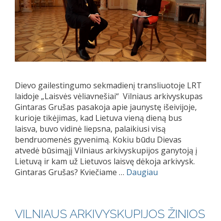
Dievo gailestingumo sekmadienį transliuotoje LRT
laidoje „Laisvės vėliavnešiai“ Vilniaus arkivyskupas
Gintaras Grušas pasakoja apie jaunystę išeivijoje,
kurioje tikėjimas, kad Lietuva vieną dieną bus
laisva, buvo vidinė liepsna, palaikiusi visą
bendruomenės gyvenimą. Kokiu būdu Dievas
atvedė būsimąjį Vilniaus arkivyskupijos ganytoją į
Lietuvą ir kam už Lietuvos laisvę dėkoja arkivysk.
Gintaras Grušas? Kviečiame …
Daugiau
VILNIAUS ARKIVYSKUPIJOS ŽINIOS