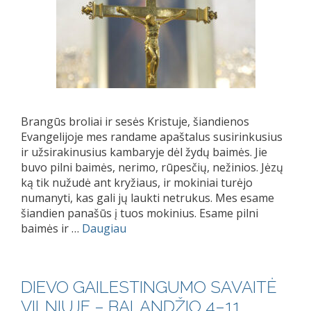
Brangūs broliai ir sesės Kristuje, šiandienos
Evangelijoje mes randame apaštalus susirinkusius
ir užsirakinusius kambaryje dėl žydų baimės. Jie
buvo pilni baimės, nerimo, rūpesčių, nežinios. Jėzų
ką tik nužudė ant kryžiaus, ir mokiniai turėjo
numanyti, kas gali jų laukti netrukus. Mes esame
šiandien panašūs į tuos mokinius. Esame pilni
baimės ir …
Daugiau
DIEVO GAILESTINGUMO SAVAITĖ
VILNIUJE – BALANDŽIO 4–11