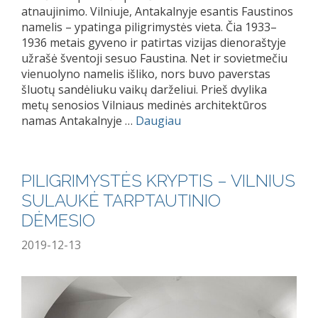
atnaujinimo. Vilniuje, Antakalnyje esantis Faustinos
namelis – ypatinga piligrimystės vieta. Čia 1933–
1936 metais gyveno ir patirtas vizijas dienoraštyje
užrašė šventoji sesuo Faustina. Net ir sovietmečiu
vienuolyno namelis išliko, nors buvo paverstas
šluotų sandėliuku vaikų darželiui. Prieš dvylika
metų senosios Vilniaus medinės architektūros
namas Antakalnyje …
Daugiau
PILIGRIMYSTĖS KRYPTIS – VILNIUS
SULAUKĖ TARPTAUTINIO
DĖMESIO
2019-12-13