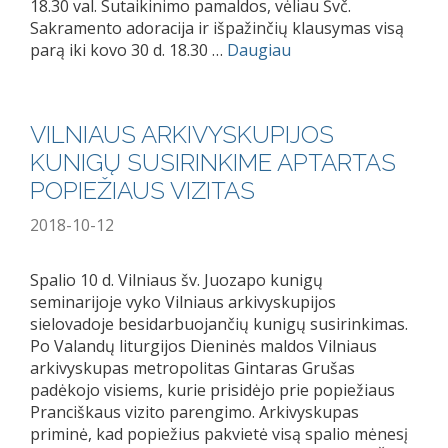
18.30 val. Sutaikinimo pamaldos, vėliau Švč.
Sakramento adoracija ir išpažinčių klausymas visą
parą iki kovo 30 d. 18.30 …
Daugiau
VILNIAUS ARKIVYSKUPIJOS
KUNIGŲ SUSIRINKIME APTARTAS
POPIEŽIAUS VIZITAS
2018-10-12
Spalio 10 d. Vilniaus šv. Juozapo kunigų
seminarijoje vyko Vilniaus arkivyskupijos
sielovadoje besidarbuojančių kunigų susirinkimas.
Po Valandų liturgijos Dieninės maldos Vilniaus
arkivyskupas metropolitas Gintaras Grušas
padėkojo visiems, kurie prisidėjo prie popiežiaus
Pranciškaus vizito parengimo. Arkivyskupas
priminė, kad popiežius pakvietė visą spalio mėnesį