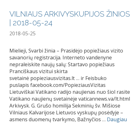
VILNIAUS ARKIVYSKUPIJOS ŽINIOS
| 2018-05-24
2018-05-25
Mielieji, Svarbi žinia – Prasidėjo popiežiaus vizito
savanorių registracija. Interneto vandenyne
nepraleiskite naujų salų: Startavo popiežiaus
Pranciškaus vizitui skirta
svetainė popieziausvizitas.lt … ir Feisbuko
puslapis facebook.com/PopieziausVizitas
Lietuviškai Vatikano radijo naujienas nuo šiol rasite
Vatikano naujienų svetainėje vaticannews.va/lt.html
Arkivysk. G. Grušo homilija Sekminių šv. Mišiose
Vilniaus Kalvarijose Lietuvos vyskupų posėdyje –
asmens duomenų tvarkymo, Bažnyčios …
Daugiau