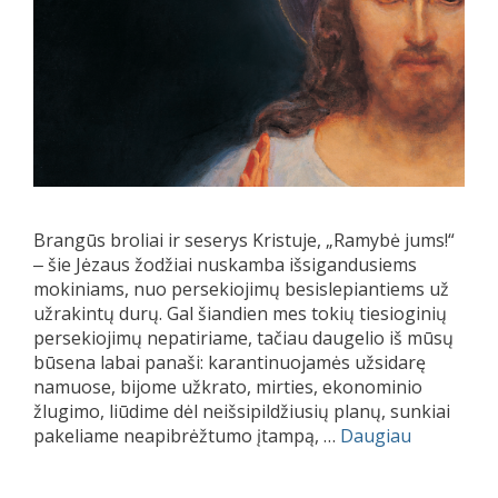
Brangūs broliai ir seserys Kristuje, „Ramybė jums!“
‒ šie Jėzaus žodžiai nuskamba išsigandusiems
mokiniams, nuo persekiojimų besislepiantiems už
užrakintų durų. Gal šiandien mes tokių tiesioginių
persekiojimų nepatiriame, tačiau daugelio iš mūsų
būsena labai panaši: karantinuojamės užsidarę
namuose, bijome užkrato, mirties, ekonominio
žlugimo, liūdime dėl neišsipildžiusių planų, sunkiai
pakeliame neapibrėžtumo įtampą, …
Daugiau