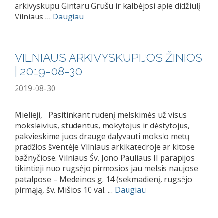
arkivyskupu Gintaru Grušu ir kalbėjosi apie didžiulį
Vilniaus …
Daugiau
VILNIAUS ARKIVYSKUPIJOS ŽINIOS
| 2019-08-30
2019-08-30
Mielieji, Pasitinkant rudenį melskimės už visus
moksleivius, studentus, mokytojus ir dėstytojus,
pakvieskime juos drauge dalyvauti mokslo metų
pradžios šventėje Vilniaus arkikatedroje ar kitose
bažnyčiose. Vilniaus Šv. Jono Pauliaus II parapijos
tikintieji nuo rugsėjo pirmosios jau melsis naujose
patalpose – Medeinos g. 14 (sekmadienį, rugsėjo
pirmąją, šv. Mišios 10 val. …
Daugiau