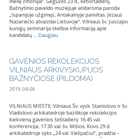
meilę žmonijai“. Gegužės 23 d., ketvirtadienį,
Bažnytinio paveldo muziejuje atidaroma paroda
„Ispanijoje užgimęs, Antakalnyje pamiltas. Jėzaus
Nazariečio atvaizdai Lietuvoje“. Vilniaus šv. Juozapo
kunigų seminarija skelbia informaciją apie
kandidatų …
Daugiau
GAVĖNIOS REKOLEKCIJOS
VILNIAUS ARKIVYSKUPIJOS
BAŽNYČIOSE (PILDOMA)
2019-04-06
VILNIAUS MIESTE: Vilniaus Šv. vysk. Stanislovo ir šv.
Vladislovo arkikatedroje bazilikoje rekolekcijos
kiekvieną gavėnios šeštadienį: 16.45 val.
konferencija, 17.30 val. šv. Mišios. Kovo 29 d.
arkikatedroje vyks „24 val. Viešpačiui“, pradžia –