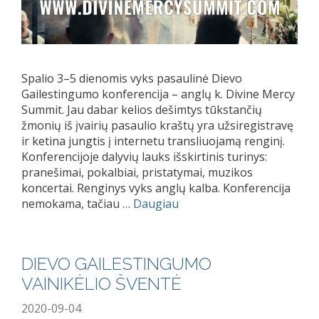
Spalio 3–5 dienomis vyks pasaulinė Dievo
Gailestingumo konferencija – anglų k. Divine Mercy
Summit. Jau dabar kelios dešimtys tūkstančių
žmonių iš įvairių pasaulio kraštų yra užsiregistravę
ir ketina jungtis į internetu transliuojamą renginį.
Konferencijoje dalyvių lauks išskirtinis turinys:
pranešimai, pokalbiai, pristatymai, muzikos
koncertai. Renginys vyks anglų kalba. Konferencija
nemokama, tačiau …
Daugiau
DIEVO GAILESTINGUMO
VAINIKĖLIO ŠVENTĖ
2020-09-04