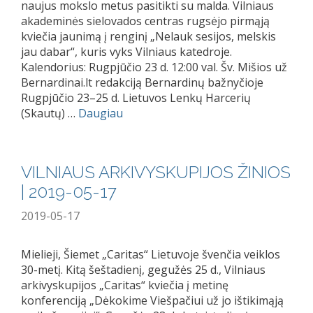
naujus mokslo metus pasitikti su malda. Vilniaus
akademinės sielovados centras rugsėjo pirmąją
kviečia jaunimą į renginį „Nelauk sesijos, melskis
jau dabar“, kuris vyks Vilniaus katedroje.
Kalendorius: Rugpjūčio 23 d. 12:00 val. Šv. Mišios už
Bernardinai.lt redakciją Bernardinų bažnyčioje
Rugpjūčio 23–25 d. Lietuvos Lenkų Harcerių
(Skautų) …
Daugiau
VILNIAUS ARKIVYSKUPIJOS ŽINIOS
| 2019-05-17
2019-05-17
Mielieji, Šiemet „Caritas“ Lietuvoje švenčia veiklos
30-metį. Kitą šeštadienį, gegužės 25 d., Vilniaus
arkivyskupijos „Caritas“ kviečia į metinę
konferenciją „Dėkokime Viešpačiui už jo ištikimąją