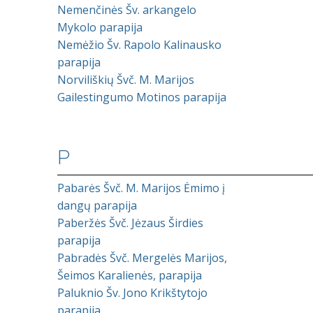
Nemenčinės Šv. arkangelo
Mykolo parapija
Nemėžio Šv. Rapolo Kalinausko
parapija
Norviliškių Švč. M. Marijos
Gailestingumo Motinos parapija
P
Pabarės Švč. M. Marijos Ėmimo į
dangų parapija
Paberžės Švč. Jėzaus Širdies
parapija
Pabradės Švč. Mergelės Marijos,
Šeimos Karalienės, parapija
Paluknio Šv. Jono Krikštytojo
parapija