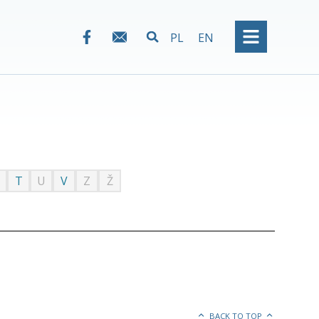
PL
EN
T
U
V
Z
Ž
BACK TO TOP