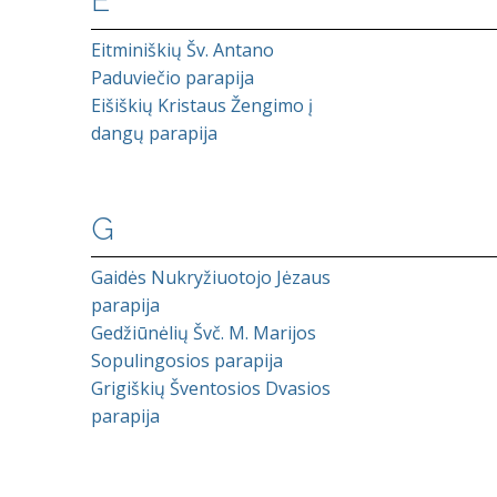
E
Eitminiškių Šv. Antano
Paduviečio parapija
Eišiškių Kristaus Žengimo į
dangų parapija
G
Gaidės Nukryžiuotojo Jėzaus
parapija
Gedžiūnėlių Švč. M. Marijos
Sopulingosios parapija
Grigiškių Šventosios Dvasios
parapija