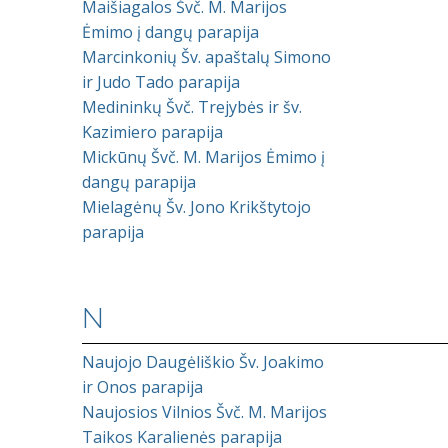
Maišiagalos Švč. M. Marijos
Ėmimo į dangų parapija
Marcinkonių Šv. apaštalų Simono
ir Judo Tado parapija
Medininkų Švč. Trejybės ir šv.
Kazimiero parapija
Mickūnų Švč. M. Marijos Ėmimo į
dangų parapija
Mielagėnų Šv. Jono Krikštytojo
parapija
N
Naujojo Daugėliškio Šv. Joakimo
ir Onos parapija
Naujosios Vilnios Švč. M. Marijos
Taikos Karalienės parapija