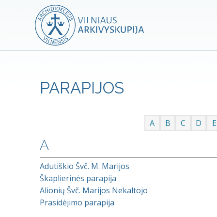
PARAPIJOS
A
B
C
D
E
A
Adutiškio Švč. M. Marijos
Škaplierinės parapija
Alionių Švč. Marijos Nekaltojo
Prasidėjimo parapija