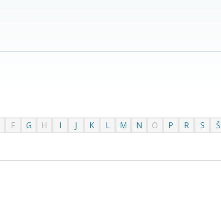
F
G
H
I
J
K
L
M
N
O
P
R
S
Š