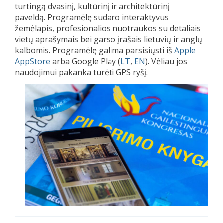
turtingą dvasinį, kultūrinį ir architektūrinį
paveldą. Programėlę sudaro interaktyvus
žemėlapis, profesionalios nuotraukos su detaliais
vietų aprašymais bei garso įrašais lietuvių ir anglų
kalbomis. Programėlę galima parsisiųsti iš
Apple
AppStore
arba Google Play (
LT
,
EN
). Vėliau jos
naudojimui pakanka turėti GPS ryšį.