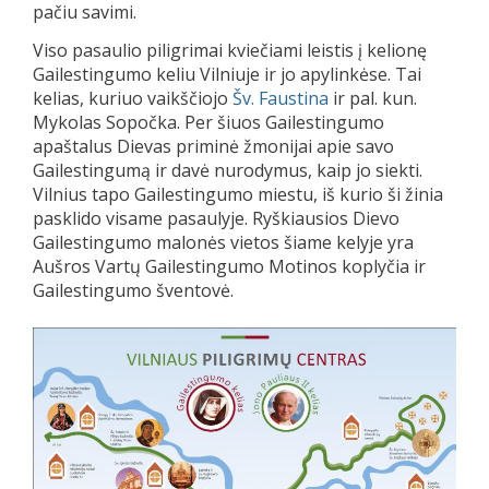
pačiu savimi.
Viso pasaulio piligrimai kviečiami leistis į kelionę
Gailestingumo keliu Vilniuje ir jo apylinkėse. Tai
kelias, kuriuo vaikščiojo
Šv. Faustina
ir pal. kun.
Mykolas Sopočka. Per šiuos Gailestingumo
apaštalus Dievas priminė žmonijai apie savo
Gailestingumą ir davė nurodymus, kaip jo siekti.
Vilnius tapo Gailestingumo miestu, iš kurio ši žinia
pasklido visame pasaulyje. Ryškiausios Dievo
Gailestingumo malonės vietos šiame kelyje yra
Aušros Vartų Gailestingumo Motinos koplyčia ir
Gailestingumo šventovė.