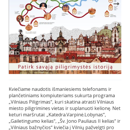
Kviečiame naudotis išmaniesiems telefonams ir
plančetiniams kompiuteriams sukurta programa
„Vilniaus Piligrimas“, kuri skatina atrasti Vilniaus
miesto piligrimines vietas ir suplanuoti kelionę. Net
keturi maršrutai: „Katedra.Varpinė.Lobynas“,
„Gailetingumo kelias“, „Šv. Jono Pauliaus II kelias“ ir
„Vilniaus bažnyčios“ kviečia į Vilnių pažvelgti pro