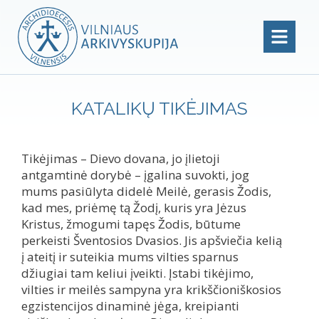
KATALIKŲ TIKĖJIMAS
Tikėjimas – Dievo dovana, jo įlietoji
antgamtinė dorybė – įgalina suvokti, jog
mums pasiūlyta didelė Meilė, gerasis Žodis,
kad mes, priėmę tą Žodį, kuris yra Jėzus
Kristus, žmogumi tapęs Žodis, būtume
perkeisti Šventosios Dvasios. Jis apšviečia kelią
į ateitį ir suteikia mums vilties sparnus
džiugiai tam keliui įveikti. Įstabi tikėjimo,
vilties ir meilės sampyna yra krikščioniškosios
egzistencijos dinaminė jėga, kreipianti