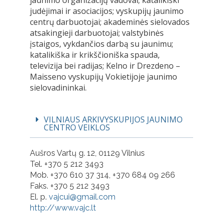
jaunimo organizacijų vadovai; katalikiški
judėjimai ir asociacijos; vyskupijų jaunimo
centrų darbuotojai; akademinės sielovados
atsakingieji darbuotojai; valstybinės
įstaigos, vykdančios darbą su jaunimu;
katalikiška ir krikščioniška spauda,
televizija bei radijas; Kelno ir Drezdeno –
Maisseno vyskupijų Vokietijoje jaunimo
sielovadininkai.
VILNIAUS ARKIVYSKUPIJOS JAUNIMO
CENTRO VEIKLOS
Aušros Vartų g. 12, 01129 Vilnius
Tel. +370 5 212 3493
Mob. +370 610 37 314, +370 684 09 266
Faks. +370 5 212 3493
El. p.
vajcui@gmail.com
http://www.vajc.lt