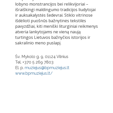
lobyno monstrancijos bei relikvijoriai –
išraiškingi maldingumo tradicijos liudytojai
ir auksakalystės šedevrai. Stiklo vitrinose
išdėlioti puošnūs bažnytinės tekstilės
pavyzdžiai, kiti meniški liturginiai reikmenys
atveria lankytojams ne vieną naują
turtingos Lietuvos bažnyčios istorijos ir
sakralinio meno puslapį.
Šv. Mykolo g. 9, 01124 Vilnius
Tel. +370 5 269 7803
El. p.
muziejus@bpmuziejus.lt
www.bpmuziejus.lt/