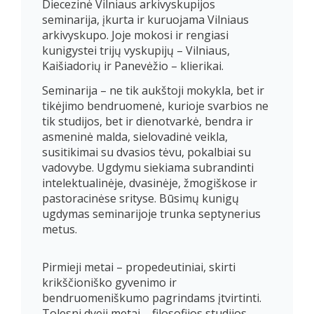
Diecezinė Vilniaus arkivyskupijos
seminarija, įkurta ir kuruojama Vilniaus
arkivyskupo. Joje mokosi ir rengiasi
kunigystei trijų vyskupijų – Vilniaus,
Kaišiadorių ir Panevėžio – klierikai.
Seminarija – ne tik aukštoji mokykla, bet ir
tikėjimo bendruomenė, kurioje svarbios ne
tik studijos, bet ir dienotvarkė, bendra ir
asmeninė malda, sielovadinė veikla,
susitikimai su dvasios tėvu, pokalbiai su
vadovybe. Ugdymu siekiama subrandinti
intelektualinėje, dvasinėje, žmogiškose ir
pastoracinėse srityse. Būsimų kunigų
ugdymas seminarijoje trunka septynerius
metus.
Pirmieji metai – propedeutiniai, skirti
krikščioniško gyvenimo ir
bendruomeniškumo pagrindams įtvirtinti.
Tolesni dveji metai – filosofijos studijos.