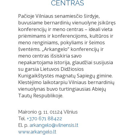
CENTRAS
Pačioje Vilniaus senamiesčio širdyje,
buvusiame bernardinių vienuolyne įsikūręs
konferencijų ir meno centras – ideali vieta
priėmimams ir konferencijoms, kultūros ir
meno renginiams, pokyliams ir šeimos
šventėms. „Arkangelo“ konferencijų ir
meno centras išsiskiria savo
nepakartojama istorija, glaudžiai susijusia
su garsia Lietuvos Didžiosios
Kunigaikštystės magnatų Sapiegų gimine.
Klestėjimo laikotarpiu Vilniaus bernardinių
vienuolynas buvo turtingiausias Abiejų
Tautų Respublikoje.
Maironio g. 11, 01124 Vilnius
Tel.
+370 671 88422
El. p.
arkangelo@vilnensis.lt
www.arkangelo.lt