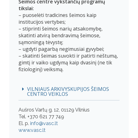
Šeimos centre vykstančių programų
tikslai:
– puoselėti tradicines šeimos kaip
institucijos vertybes;
– stiprinti šeimos narių atsakomybę,
skatinti atvirą bendravimą šeimose,
sąmoningą tėvystę;
– ugdyti pagarbą negimusiai gyvybei;
– skatinti šeimas suvokti ir patirti nėštumą,
gimtį ir vaiko ugdymą kaip dvasinį (ne tik
fiziologinį) veiksmą.
VILNIAUS ARKIVYSKUPIJOS ŠEIMOS
CENTRO VEIKLOS
Aušros Vartų g. 12, 01129 Vilnius
Tel. +370 621 77 749
El. p.
info@vasc.lt
www.vasc.lt