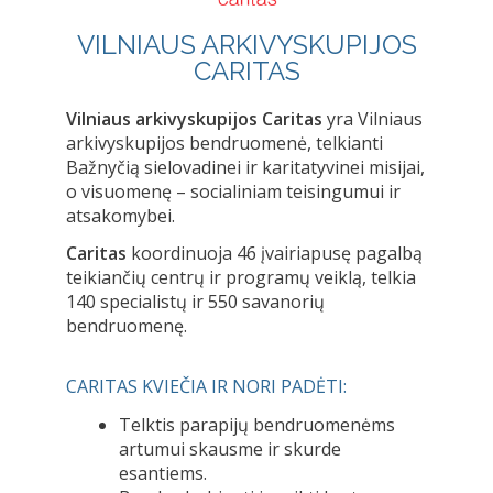
VILNIAUS ARKIVYSKUPIJOS
CARITAS
Vilniaus arkivyskupijos Caritas
yra Vilniaus
arkivyskupijos bendruomenė, telkianti
Bažnyčią sielovadinei ir karitatyvinei misijai,
o visuomenę – socialiniam teisingumui ir
atsakomybei.
Caritas
koordinuoja 46 įvairiapusę pagalbą
teikiančių centrų ir programų veiklą, telkia
140 specialistų ir 550 savanorių
bendruomenę.
CARITAS KVIEČIA IR NORI PADĖTI:
Telktis parapijų bendruomenėms
artumui skausme ir skurde
esantiems.