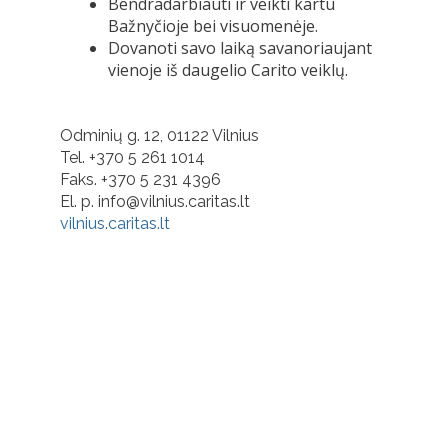
Bendradarbiauti ir veikti kartu
Bažnyčioje bei visuomenėje.
Dovanoti savo laiką savanoriaujant
vienoje iš daugelio Carito veiklų.
Odminių g. 12, 01122 Vilnius
Tel. +370 5 261 1014
Faks. +370 5 231 4396
El. p. info@vilnius.caritas.lt
vilnius.caritas.lt