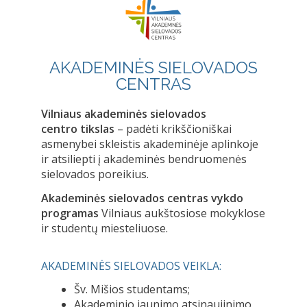
AKADEMINĖS SIELOVADOS
CENTRAS
Vilniaus akademinės sielovados
centro
tikslas
– padėti krikščioniškai
asmenybei skleistis akademinėje aplinkoje
ir atsiliepti į akademinės bendruomenės
sielovados poreikius.
Akademinės sielovados centras vykdo
programas
Vilniaus aukštosiose mokyklose
ir studentų miesteliuose.
AKADEMINĖS SIELOVADOS VEIKLA:
Šv. Mišios studentams;
Akademinio jaunimo atsinaujinimo