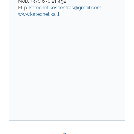
Mob. +370 670 21 492
El. p.
katechetikoscentras@gmail.com
www.katechetika.lt