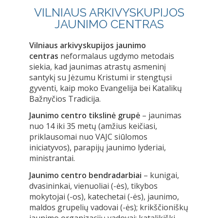
VILNIAUS ARKIVYSKUPIJOS
JAUNIMO CENTRAS
Vilniaus arkivyskupijos jaunimo
centras
neformalaus ugdymo metodais
siekia, kad jaunimas atrastų asmeninį
santykį su Jėzumu Kristumi ir stengtųsi
gyventi, kaip moko Evangelija bei Katalikų
Bažnyčios Tradicija.
Jaunimo centro tikslinė grupė
– jaunimas
nuo 14 iki 35 metų (amžius keičiasi,
priklausomai nuo VAJC siūlomos
iniciatyvos), parapijų jaunimo lyderiai,
ministrantai.
Jaunimo centro bendradarbiai
– kunigai,
dvasininkai, vienuoliai (-ės), tikybos
mokytojai (-os), katechetai (-ės), jaunimo,
maldos grupelių vadovai (-ės); krikščioniškų