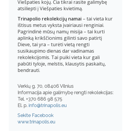
Viešpaties kojų. Čia tikrai rasite galimybę
atsiliepti į Viešpaties kvietimą.
Trinapolio rekolekcijų namai
– tai vieta kur
ištisus metus vyksta įvairiausi renginiai.
Pagrindinė mūsų namų misija – tai kurti
aplinką krikščionims gilinti savo patirtį
Dieve, tai yra – turėti vietą rengti
susikaupimo dienas dar vadinamas
rekolekcijomis. Tai puiki vieta kur gali
pabūti tyloje, melstis, klausytis paskaitų,
bendrauti.
Verkių g. 70, 08406 Vilnius
Informacija apie galimybę rengti rekolekcijas:
Tel. +370 686 98 575
El. p.
info@trinapolis.eu
Sekite Facebook
www.trinapolis.eu