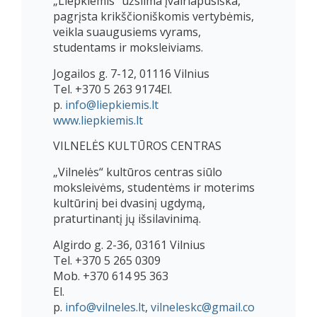
„Liepkiemis“ užsiima įvairiapusiška,
pagrįsta krikščioniškomis vertybėmis,
veikla suaugusiems vyrams,
studentams ir moksleiviams.
Jogailos g. 7-12, 01116 Vilnius
Tel. +370 5 263 9174El.
p.
info@liepkiemis.lt
www.liepkiemis.lt
VILNELĖS KULTŪROS CENTRAS
„Vilnelės“ kultūros centras siūlo
moksleivėms, studentėms ir moterims
kultūrinį bei dvasinį ugdymą,
praturtinantį jų išsilavinimą.
Algirdo g. 2-36, 03161 Vilnius
Tel. +370 5 265 0309
Mob. +370 614 95 363
El.
p.
info@vilneles.lt
,
vilneleskc@gmail.co