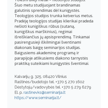
Šiuo metu studijuojant brandinamas
galutinis sprendimas dėl kunigystės.
Teologijos studijos trunka ketverius metus.
Pradėję teologijos studijas klierikai pradeda
nešioti kunigiškus rūbus (sutaną,
kunigiškus marškinius), regimai
išreiškiančius jų apsisprendimą. Tinkamai
pasirengusieji iškilmingai šventinami
diakonais baigę seminarijos studijas.
Baigusiems akademinę programą ir
parapijoje atlikusiems diakono tarnystės
praktiką suteikiami kunigystės šventimai.
Kalvarijų g. 325, 08420 Vilnius
Raštinės/budėtojo tel. +370 5 270 1602
Dėstytojų/vadovybės tel. +370 5 279 6279
El. p.
rastinevks@seminarija.lt
https://www.seminarija.lt/