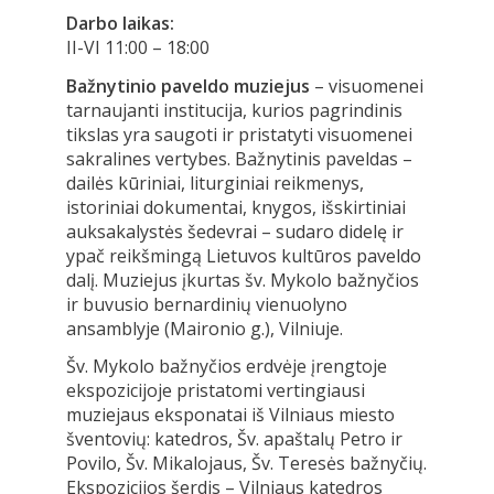
Darbo laikas:
II-VI 11:00 – 18:00
Bažnytinio paveldo muziejus
– visuomenei
tarnaujanti institucija, kurios pagrindinis
tikslas yra saugoti ir pristatyti visuomenei
sakralines vertybes. Bažnytinis paveldas –
dailės kūriniai, liturginiai reikmenys,
istoriniai dokumentai, knygos, išskirtiniai
auksakalystės šedevrai – sudaro didelę ir
ypač reikšmingą Lietuvos kultūros paveldo
dalį. Muziejus įkurtas šv. Mykolo bažnyčios
ir buvusio bernardinių vienuolyno
ansamblyje (Maironio g.), Vilniuje.
Šv. Mykolo bažnyčios erdvėje įrengtoje
ekspozicijoje pristatomi vertingiausi
muziejaus eksponatai iš Vilniaus miesto
šventovių: katedros, Šv. apaštalų Petro ir
Povilo, Šv. Mikalojaus, Šv. Teresės bažnyčių.
Ekspozicijos šerdis – Vilniaus katedros