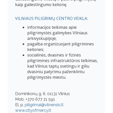
kaip gailestingumo kelionę.
VILNIAUS PILIGRIMŲ CENTRO VEIKLA:
informacijos teikimas apie
piligrimystės galimybes Vilniaus
arkivyskupijoje;
pagalba organizuojant piligrimines
keliones;
socialinės, dvasinės ir fizinės
piligriminės infrastruktūros telkimas,
kad Vilnius taptų svetingu ir giliu
dvasiniu patyrimu paženklintu
piligrimystės miestu.
Dominikonų g. 6, 01131 Vilnius
Mob. +370 677 21 591
El. p.
piligrimai@vilnensis.lt
www.cityofmercy.lt