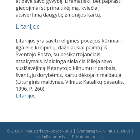
atidavė savo gyvybę. Dramatiški, bet paprasti
giedojimai stiprina tikėjimą, kviečia į
atsivertimą daugybę žmonijos kartų.
Litanijos
Litanijos yra saviti religinės poezijos kūriniai –
ilga eilė kreipinių, dažniausiai paimtų iš
Šventojo Rašto, su besikartojančiais
atsakymais. Maldinga siela čia išlieja savo
susižavėjimą Išganytojo kilnumu ir darbais,
šventųjų dorybėmis, kartu dėkoja ir maldauja
(Liturginis maldynas. Vilnius: Katalikų pasaulis,
1996. P. 260).
Litanijos
© 2026 Vilniaus arkivyskupijos kurija | Šventaragio 4, Vilnius, Lietuva |
curia@vilnensis.lt |
Privatumo politika