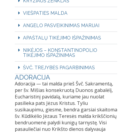
KRYŽIAUS ŽENKLAS
VIEŠPATIES MALDA
ANGELO PASVEIKINIMAS MARIJAI
APAŠTALŲ TIKĖJIMO IŠPAŽINIMAS
NIKĖJOS – KONSTANTINOPOLIO
TIKĖJIMO IŠPAŽINIMAS
ŠVČ. TREJYBĖS PAGARBINIMAS
ADORACIJA
Adoracija — tai malda prieš Švč. Sakramentą,
per šv. Mišias konsekruotą Duonos gabalėlį,
Eucharistinį pavidalą, kuriame jau nuolat
pasilieka pats Jėzus Kristus. Tyliu
susikaupimu, giesme, bendra garsiai skaitoma
šv. Kūdikėlio Jėzaus Teresės malda krikščionių
bendruomenė palydi kunigų tarnystę. Visi
pasauliečiai nuo Krikšto dienos dalyvauja