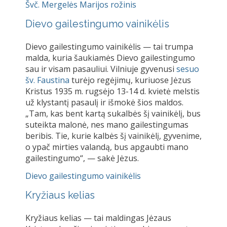
Švč. Mergelės Marijos rožinis
Dievo gailestingumo vainikėlis
Dievo gailestingumo vainikėlis — tai trumpa
malda, kuria šaukiamės Dievo gailestingumo
sau ir visam pasauliui. Vilniuje gyvenusi
sesuo
šv. Faustina
turėjo regėjimų, kuriuose Jėzus
Kristus 1935 m. rugsėjo 13-14 d. kvietė melstis
už klystantį pasaulį ir išmokė šios maldos.
„Tam, kas bent kartą sukalbės šį vainikėlį, bus
suteikta malonė, nes mano gailestingumas
beribis. Tie, kurie kalbės šį vainikėlį, gyvenime,
o ypač mirties valandą, bus apgaubti mano
gailestingumo“, — sakė Jėzus.
Dievo gailestingumo vainikėlis
Kryžiaus kelias
Kryžiaus kelias — tai maldingas Jėzaus