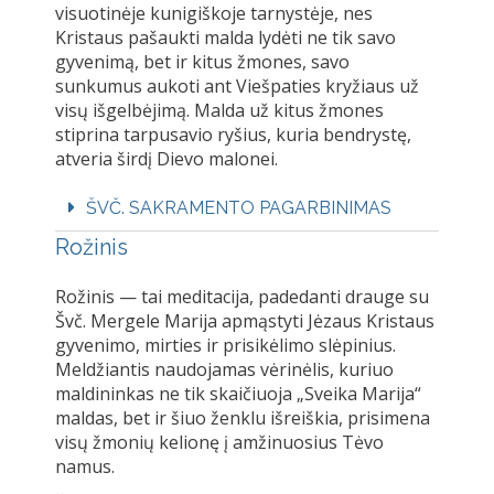
visuotinėje kunigiškoje tarnystėje, nes
Kristaus pašaukti malda lydėti ne tik savo
gyvenimą, bet ir kitus žmones, savo
sunkumus aukoti ant Viešpaties kryžiaus už
visų išgelbėjimą. Malda už kitus žmones
stiprina tarpusavio ryšius, kuria bendrystę,
atveria širdį Dievo malonei.
ŠVČ. SAKRAMENTO PAGARBINIMAS
Rožinis
Rožinis — tai meditacija, padedanti drauge su
Švč. Mergele Marija apmąstyti Jėzaus Kristaus
gyvenimo, mirties ir prisikėlimo slėpinius.
Meldžiantis naudojamas vėrinėlis, kuriuo
maldininkas ne tik skaičiuoja „Sveika Marija“
maldas, bet ir šiuo ženklu išreiškia, prisimena
visų žmonių kelionę į amžinuosius Tėvo
namus.