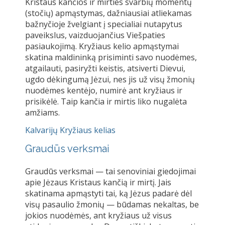
Kristaus kančios ir mirties svarbių momentų
(stočių) apmąstymas, dažniausiai atliekamas
bažnyčioje žvelgiant į specialiai nutapytus
paveikslus, vaizduojančius Viešpaties
pasiaukojimą. Kryžiaus kelio apmąstymai
skatina maldininką prisiminti savo nuodėmes,
atgailauti, pasiryžti keistis, atsiverti Dievui,
ugdo dėkingumą Jėzui, nes jis už visų žmonių
nuodėmes kentėjo, numirė ant kryžiaus ir
prisikėlė. Taip kančia ir mirtis liko nugalėta
amžiams.
Kalvarijų Kryžiaus kelias
Graudūs verksmai
Graudūs verksmai
— tai senoviniai giedojimai
apie Jėzaus Kristaus kančią ir mirtį. Jais
skatinama apmąstyti tai, ką Jėzus padarė dėl
visų pasaulio žmonių — būdamas nekaltas, be
jokios nuodėmės, ant kryžiaus už visus