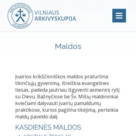
Maldos
Įvairios krikščioniškos maldos praturtina
tikinčiųjų gyvenimą, išreiškia evangelines
tiesas, padeda jautriau išgyventi asmeninį ryšį
su Dievu. Bažnyčiose be Šv. Mišių maldininkai
kviečiami dalyvauti įvairių pamaldumų
praktikose, kurios pagilina tikėjimą, perteikia
maldų paveldo dalį.
KASDIENĖS MALDOS