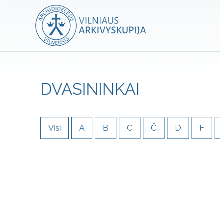
DVASININKAI
Visi
A
B
C
Č
D
F