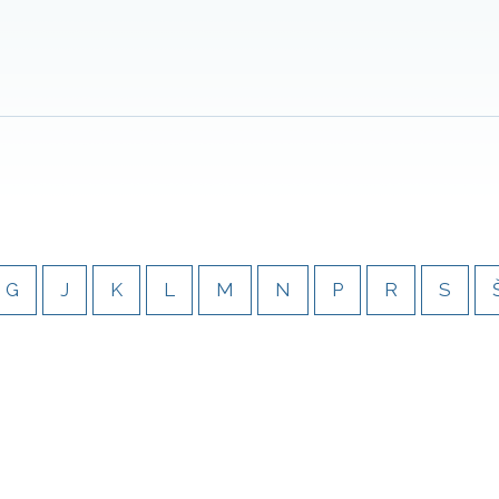
G
J
K
L
M
N
P
R
S