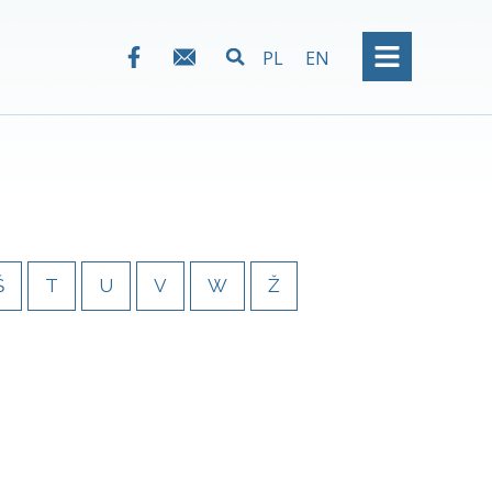
PL
EN
Š
T
U
V
W
Ž