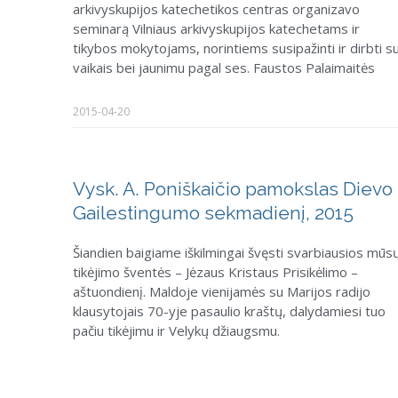
arkivyskupijos katechetikos centras organizavo
seminarą Vilniaus arkivyskupijos katechetams ir
tikybos mokytojams, norintiems susipažinti ir dirbti s
vaikais bei jaunimu pagal ses. Faustos Palaimaitės
2015-04-20
Vysk. A. Poniškaičio pamokslas Dievo
Gailestingumo sekmadienį, 2015
Šiandien baigiame iškilmingai švęsti svarbiausios mūs
tikėjimo šventės – Jėzaus Kristaus Prisikėlimo –
aštuondienį. Maldoje vienijamės su Marijos radijo
klausytojais 70-yje pasaulio kraštų, dalydamiesi tuo
pačiu tikėjimu ir Velykų džiaugsmu.