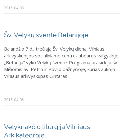
2015-04-09
Šv. Velykų šventė Betanijoje
Balandžio 7 d., trečiąją Šv. Velykų dieną, Vilniaus
arkivyskupijos socialiniame centre-labdaros valgykloje
„Betanija” vyko Velykų šventė. Programa prasidėjo šv.
Mišiomis Šv. Petro ir Povilo bažnyčioje, kurias aukojo
Vilniaus arkivyskupas Gintaras
2015-04-08
Velyknakčio liturgija Vilniaus
Arkikatedroje