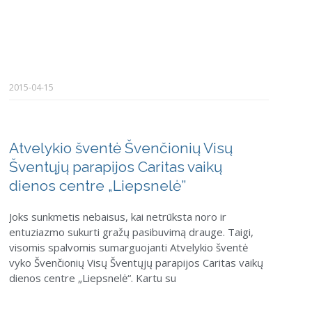
2015-04-15
Atvelykio šventė Švenčionių Visų
Šventųjų parapijos Caritas vaikų
dienos centre „Liepsnelė”
Joks sunkmetis nebaisus, kai netrūksta noro ir
entuziazmo sukurti gražų pasibuvimą drauge. Taigi,
visomis spalvomis sumarguojanti Atvelykio šventė
vyko Švenčionių Visų Šventųjų parapijos Caritas vaikų
dienos centre „Liepsnelė“. Kartu su