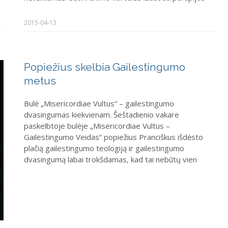
2015-04-13
Popiežius skelbia Gailestingumo
metus
Bulė „Misericordiae Vultus“ – gailestingumo
dvasingumas kiekvienam. Šeštadienio vakare
paskelbtoje bulėje „Misericordiae Vultus –
Gailestingumo Veidas“ popiežius Pranciškus išdėsto
plačią gailestingumo teologiją ir gailestingumo
dvasingumą labai trokšdamas, kad tai nebūtų vien