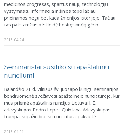
medicinos progresas, spartus naujų technologijų
vystymasis. Informacija ir žinios tapo labiau
prieinamos negu bet kada žmonijos istorijoje. Tačiau
tas pats amžius atskleidė besitęsiančią gėrio
2015-04-24
Seminaristai susitiko su apaštaliniu
nuncijumi
Balandžio 21 d. Vilniaus šv. Juozapo kunigų seminarijos
bendruomenė svečiavosi apaštalinėje nunciatūroje, kur
mus priėmė apaštalinis nuncijus Lietuvai J. E.
arkivyskupas Pedro Lopez Quintana. Arkivyskupas
trumpai supažindino su nunciatūra: pakvietė
2015-04-21