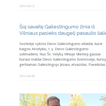
2015-04-12
Šią savaitę Gailestingumo žinia iš
Vilniaus pasieks daugelį pasaulio šali
Sostinėje vyksta Dievo Gailestingumo atlaidai, kurie
baigsis Atvelykio, t. y. Dievo Gailestingumo
sekmadienį. Nuo Šv. Velykų Vilniuje tikintieji gausiai
buriasi maldai Dievo Gailestingumo šventovėje, kurio
gerbiamas Gailestingojo Jėzaus atvaizdas. Paveikslas
2015-04-09