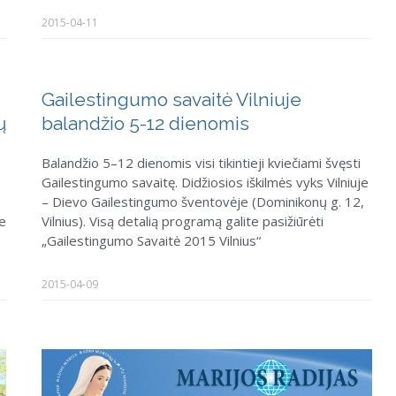
2015-04-11
Gailestingumo savaitė Vilniuje
ų
balandžio 5-12 dienomis
Balandžio 5–12 dienomis visi tikintieji kviečiami švęsti
Gailestingumo savaitę. Didžiosios iškilmės vyks Vilniuje
– Dievo Gailestingumo šventovėje (Dominikonų g. 12,
je
Vilnius). Visą detalią programą galite pasižiūrėti
„Gailestingumo Savaitė 2015 Vilnius“
2015-04-09