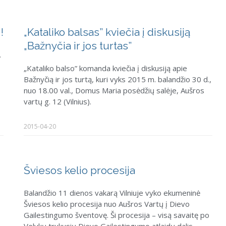
!
„Kataliko balsas” kviečia į diskusiją
„Bažnyčia ir jos turtas”
.
„Kataliko balso” komanda kviečia į diskusiją apie
Bažnyčią ir jos turtą, kuri vyks 2015 m. balandžio 30 d.,
nuo 18.00 val., Domus Maria posėdžių salėje, Aušros
vartų g. 12 (Vilnius).
2015-04-20
Šviesos kelio procesija
Balandžio 11 dienos vakarą Vilniuje vyko ekumeninė
Šviesos kelio procesija nuo Aušros Vartų į Dievo
Gailestingumo šventovę. Ši procesija – visą savaitę po
Velykų trukusių Dievo Gailestingumo atlaidų dalis.