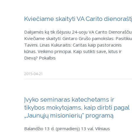
Kviečiame skaityti VA Carito dienoraštį
Dalijamės ką tik išėjusiu 24-uoju VA Carito Dienoraščiu
Kviečiame skaityti: Gintaro Grušo pamokslas: Pasitikiu
Tavimi. Linas Kukuraitis: Caritas kaip pastoracinis
kūnas. Veikimo principai. Kaip sutikti save, kitus ir
Dievą? Pokalbis
2015-04-21
Įvyko seminaras katechetams ir
tikybos mokytojams, kaip dirbti pagal
„Jaunųjų misionierių” programą
Balandžio 13 d. (pirmadienį) 13 val. Vilniaus