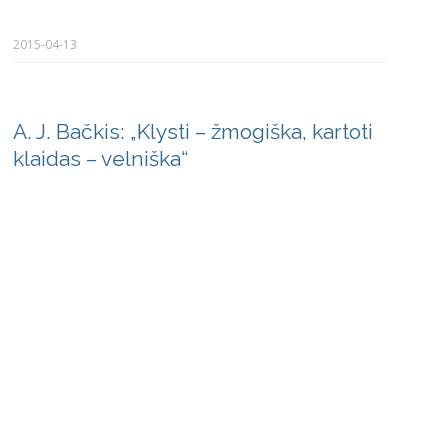
2015-04-13
A. J. Bačkis: „Klysti – žmogiška, kartoti
klaidas – velniška“