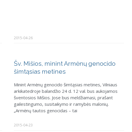
2015-04-26
Šv. Mišios, minint Armėnų genocido
šimtąsias metines
Minint Armėnų genocido šimtąsias metines, Vilniaus
arkikatedroje balandžio 24 d. 12 val. bus aukojamos
šventosios Mišios. Jose bus meldžiamasi, prašant
gailestingumo, susitaikymo ir ramybės malonių.
„Armėnų tautos genocidas – tai
2015-04-23