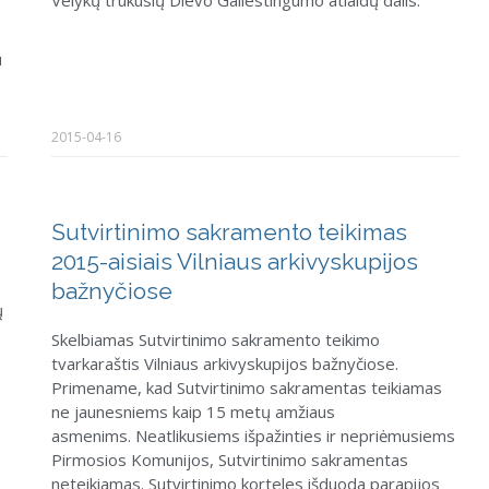
u
2015-04-16
Sutvirtinimo sakramento teikimas
2015-aisiais Vilniaus arkivyskupijos
bažnyčiose
ų
Skelbiamas Sutvirtinimo sakramento teikimo
tvarkaraštis Vilniaus arkivyskupijos bažnyčiose.
Primename, kad Sutvirtinimo sakramentas teikiamas
ne jaunesniems kaip 15 metų amžiaus
asmenims. Neatlikusiems išpažinties ir nepriėmusiems
Pirmosios Komunijos, Sutvirtinimo sakramentas
neteikiamas. Sutvirtinimo korteles išduoda parapijos