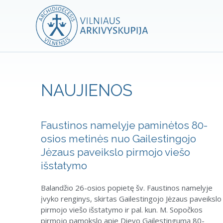
NAUJIENOS
Faustinos namelyje paminėtos 80-
osios metinės nuo Gailestingojo
Jėzaus paveikslo pirmojo viešo
išstatymo
Balandžio 26-osios popietę šv. Faustinos namelyje
įvyko renginys, skirtas Gailestingojo Jėzaus paveikslo
pirmojo viešo išstatymo ir pal. kun. M. Sopočkos
pirmojo pamokslo apie Dievo Gailestingumą 80-