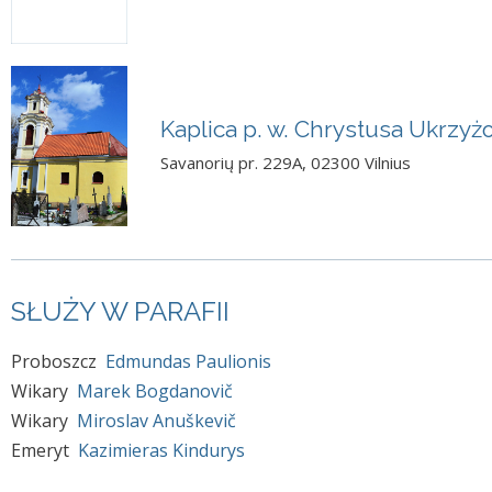
Kaplica p. w. Chrystusa Ukrz
Savanorių pr. 229A, 02300 Vilnius
SŁUŻY W PARAFII
Proboszcz
Edmundas Paulionis
Wikary
Marek Bogdanovič
Wikary
Miroslav Anuškevič
Emeryt
Kazimieras Kindurys