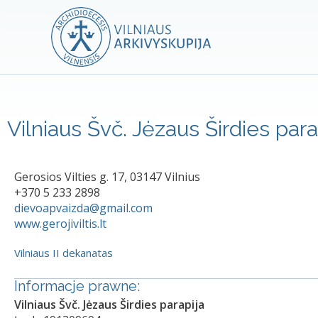
Vilniaus Švč. Jėzaus Širdies para
Gerosios Vilties g. 17, 03147 Vilnius
+370 5 233 2898
dievoapvaizda@gmail.com
www.gerojiviltis.lt
Vilniaus II dekanatas
Informacje prawne:
Vilniaus Švč. Jėzaus Širdies parapija