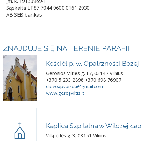
Įm. k. 191309694
Sąskaita LT87 7044 0600 0161 2030
AB SEB bankas
ZNAJDUJE SIĘ NA TERENIE PARAFII
Kościół p. w. Opatrzności Bożej
Gerosios Vilties g. 17, 03147 Vilnius
+370 5 233 2898 +370 698 76907
dievoapvaizda@gmail.com
www.gerojiviltis.lt
Kaplica Szpitalna w Wilczej Łap
Vilkpėdės g. 3, 03151 Vilnius