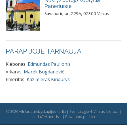
Nukryžiuotojo koplyčia
Paneriuose
Savanorių pr. 229A, 02300 Vilnius
PARAPIJOJE TARNAUJA
Klebonas
Edmundas Paulionis
Vikaras
Marek Bogdanovič
Emeritas
Kazimieras Kindurys
© 2026 Vilniaus arkivyskupijos kurija | Šventaragio 4, Vilnius, Lietuva |
curia@vilnensis.lt |
Privatumo politika