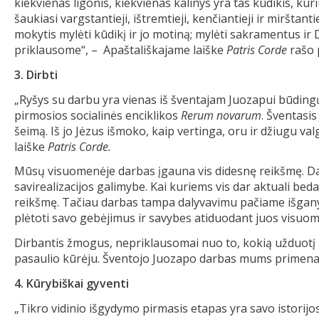
kiekvienas ligonis, kiekvienas kalinys yra tas kūdikis, kur
šaukiasi vargstantieji, ištremtieji, kenčiantieji ir mirštant
mokytis mylėti kūdikį ir jo motiną; mylėti sakramentus ir 
priklausome“, – Apaštališkajame laiške
Patris Corde
rašo 
3. Dirbti
„Ryšys su darbu yra vienas iš šventajam Juozapui būding
pirmosios socialinės enciklikos
Rerum novarum
. Šventasis
šeimą. Iš jo Jėzus išmoko, kaip vertinga, oru ir džiugu v
laiške
Patris
Corde
.
Mūsų visuomenėje darbas įgauna vis didesnę reikšmę. Darb
savirealizacijos galimybe. Kai kuriems vis dar aktuali bed
reikšmę. Tačiau darbas tampa dalyvavimu pačiame išganym
plėtoti savo gebėjimus ir savybes atiduodant juos visu
Dirbantis žmogus, nepriklausomai nuo to, kokią užduotį 
pasaulio kūrėju. Šventojo Juozapo darbas mums primena
4. Kūrybiškai gyventi
„Tikro vidinio išgydymo pirmasis etapas yra savo istorijo