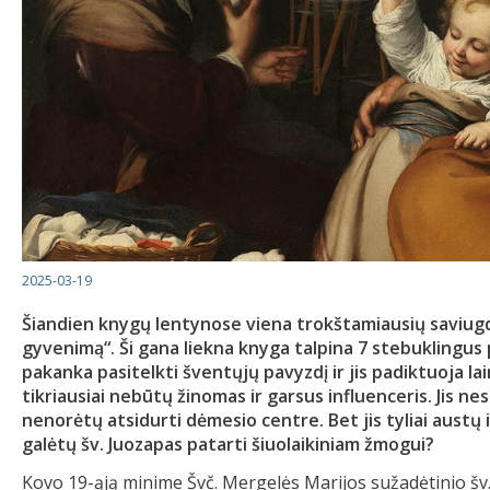
2025-03-19
Šiandien knygų lentynose viena trokštamiausių saviugdo
gyvenimą“. Ši gana liekna knyga talpina 7 stebuklingus
pakanka pasitelkti šventųjų pavyzdį ir jis padiktuoja l
tikriausiai nebūtų žinomas ir garsus influenceris. Jis n
nenorėtų atsidurti dėmesio centre. Bet jis tyliai austų iš
galėtų šv. Juozapas patarti šiuolaikiniam žmogui?
Kovo 19-ąją minime Švč. Mergelės Marijos sužadėtinio šv.