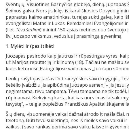
šventųjų, Visuotinės Bažnyčios globėjo, dieną. Juozapas 
Šeimos galva. Nors jis kilęs iš karališkosios Dovydo gimin
paprastas kaimo amatininkas, turėjęs sukti galvą, kaip iš
evangelistai Matas ir Lukas. Remdamiesi Evangelijomis i
(liet.
Tėvo širdimi
) minint 150-ąsias metines nuo šventojo
šv. Juozapo veiksmus, vedusius į prasmingą gyvenimą.
1. Mylėti ir (pasi)tikėti
Juozapas pasirodo kaip jautrus ir rūpestingas vyras, kai 
už Marijos reputaciją ir kilnumą (18). Tačiau ne mažiau sv
kuris keturiose Evangelijose vadinamas „Juozapo sūnumi“
Lenkų rašytojas Janʼas Dobraczyńskiʼs savo knygoje „Tėvo 
šešėlio įvaizdžiu jis apibūdina Juozapo asmenį – jis Jėzui
negimstama, tėvu tampama. Tėvu tampama ne tik todėl, ka
rūpinamasi. Kiekvieną kartą, kai kas nors imasi atsakomy
tėvystę“, – teigia popiežius Pranciškus Apaštališkajame l
Šių dienų visuomenėje vaikai dažnai atrodo it našlaičiai, 
telefoną. Būti tėvu sudėtinga, nes iš meilės savo vaikui ir 
vaikus, į savo rankas perima savo vaikų laisvę ir gyvenimo