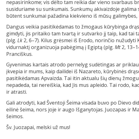
nepasirinkome; vis dėlto tam reikia dar vieno svarbaus br
susiduriame su sunkumais. Sunkumų akivaizdoje galima sust
būtent sunkumai pažadina kiekvieno iš mūsų galimybes, 
Dangus veikia pasitikėdamas to žmogaus kūrybinga drąsa: 
gimdyti, jis pritaiko tam tvartą ir sutvarko jį taip, kad t
(plg.
Lk
2, 6–7). Kilus grėsmei iš Erodo, norinčio nužudyti 
vidurnaktį organizuoja pabėgimą į Egiptą (plg.
Mt
2, 13–1
Pranciškus.
Gyvenimas kartais atrodo pernelyg sudėtingas ar priklau
įkvepia ir mums, kaip dailidei iš Nazareto, kūrybinės dr
pasitikėdamas Apvaizda. Tai itin aktualu šių dienų žmogu
nepadeda, tai nereiškia, kad Jis mus apleido. Tai rodo, ka
ir atrasti.
Gali atrodyti, kad Šventoji Šeima visada buvo po Dievo di
eilinė šeima, nors joje ir augo Išganytojas. Juozapas ir M
šeimos.
Šv. Juozapai, melski už mus!