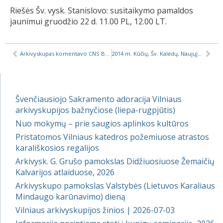
Riešės Šv. vysk. Stanislovo: susitaikymo pamaldos
jaunimui gruodžio 22 d. 11.00 PL, 12.00 LT.
Arkivyskupas komentavo CNS Baltijos valstybių padėtį kaimynės atžvilgiu
2014 m. Kūčių, Šv. Kalėdų, Naujųjų Metų Šv. Mišios Vilniaus bažnyčiose (nuolat atnaujinama)
Švenčiausiojo Sakramento adoracija Vilniaus
arkivyskupijos bažnyčiose (liepa-rugpjūtis)
Nuo mokymų – prie saugios aplinkos kultūros
Pristatomos Vilniaus katedros požemiuose atrastos
karališkosios regalijos
Arkivysk. G. Grušo pamokslas Didžiuosiuose Žemaičių
Kalvarijos atlaiduose, 2026
Arkivyskupo pamokslas Valstybės (Lietuvos Karaliaus
Mindaugo karūnavimo) dieną
Vilniaus arkivyskupijos žinios | 2026-07-03