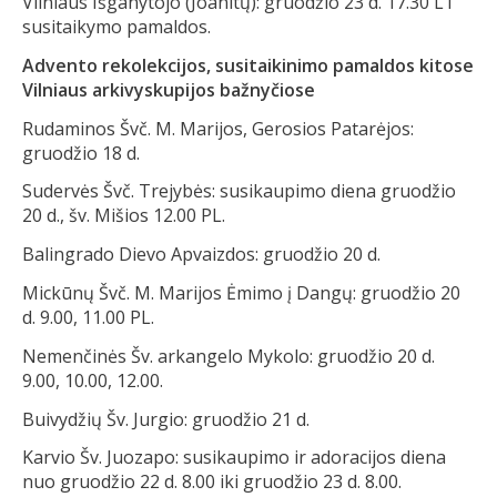
Vilniaus Išganytojo (Joanitų): gruodžio 23 d. 17.30 LT
susitaikymo pamaldos.
Advento rekolekcijos, susitaikinimo pamaldos kitose
Vilniaus arkivyskupijos bažnyčiose
Rudaminos Švč. M. Marijos, Gerosios Patarėjos:
gruodžio 18 d.
Sudervės Švč. Trejybės: susikaupimo diena gruodžio
20 d., šv. Mišios 12.00 PL.
Balingrado Dievo Apvaizdos: gruodžio 20 d.
Mickūnų Švč. M. Marijos Ėmimo į Dangų: gruodžio 20
d. 9.00, 11.00 PL.
Nemenčinės Šv. arkangelo Mykolo: gruodžio 20 d.
9.00, 10.00, 12.00.
Buivydžių Šv. Jurgio: gruodžio 21 d.
Karvio Šv. Juozapo: susikaupimo ir adoracijos diena
nuo gruodžio 22 d. 8.00 iki gruodžio 23 d. 8.00.