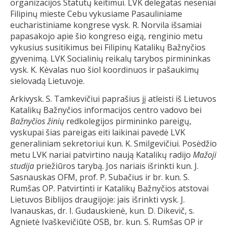
organizacijos Statutų keitimui. LVK delegatas neseniai
Filipinų mieste Cebu vykusiame Pasauliniame
eucharistiniame kongrese vysk. R. Norvila išsamiai
papasakojo apie šio kongreso eigą, renginio metu
vykusius susitikimus bei Filipinų Katalikų Bažnyčios
gyvenimą. LVK Socialinių reikalų tarybos pirmininkas
vysk. K. Kėvalas nuo šiol koordinuos ir pašaukimų
sielovadą Lietuvoje.
Arkivysk. S. Tamkevičiui paprašius jį atleisti iš Lietuvos
Katalikų Bažnyčios informacijos centro vadovo bei
Bažnyčios žinių
redkolegijos pirmininko pareigų,
vyskupai šias pareigas eiti laikinai pavedė LVK
generaliniam sekretoriui kun. K. Smilgevičiui. Posėdžio
metu LVK nariai patvirtino naują Katalikų radijo
Mažoji
studija
priežiūros tarybą. Jos nariais išrinkti kun. J.
Sasnauskas OFM, prof. P. Subačius ir br. kun. S.
Rumšas OP. Patvirtinti ir Katalikų Bažnyčios atstovai
Lietuvos Biblijos draugijoje: jais išrinkti vysk. J.
Ivanauskas, dr. I. Gudauskienė, kun. D. Dikevič, s.
Agnietė Ivaškevičiūtė OSB, br. kun. S. Rumšas OP ir