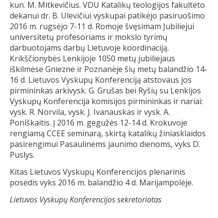
kun. M. Mitkevičius. VDU Katalikų teologijos fakulteto
dekanui dr. B. Ulevičiui vyskupai patikėjo pasiruošimo
2016 m. rugsėjo 7-11 d. Romoje švęsimam Jubiliejui
universitetų profesoriams ir mokslo tyrimų
darbuotojams darbų Lietuvoje koordinaciją.
Krikščionybės Lenkijoje 1050 metų jubiliejaus
iškilmėse Gniezne ir Poznanėje šių metų balandžio 14-
16 d. Lietuvos Vyskupų Konferenciją atstovaus jos
pirmininkas arkivysk. G. Grušas bei Ryšių su Lenkijos
Vyskupų Konferencija komisijos pirmininkas ir nariai:
vysk. R. Norvila, vysk. J. Ivanauskas ir vysk. A.
Poniškaitis. Į 2016 m. gegužės 12-14 d. Krokuvoje
rengiamą CCEE seminarą, skirtą katalikų žiniasklaidos
pasirengimui Pasaulinėms jaunimo dienoms, vyks D.
Puslys.
Kitas Lietuvos Vyskupų Konferencijos plenarinis
posėdis vyks 2016 m. balandžio 4 d. Marijampolėje.
Lietuvos Vyskupų Konferencijos sekretoriatas