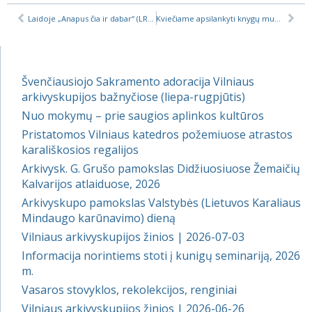
Laidoje „Anapus čia ir dabar“ (LRT Kultūra) pokalbis su arkivyskupu
Kviečiame apsilankyti knygų mugėje!
Švenčiausiojo Sakramento adoracija Vilniaus
arkivyskupijos bažnyčiose (liepa-rugpjūtis)
Nuo mokymų – prie saugios aplinkos kultūros
Pristatomos Vilniaus katedros požemiuose atrastos
karališkosios regalijos
Arkivysk. G. Grušo pamokslas Didžiuosiuose Žemaičių
Kalvarijos atlaiduose, 2026
Arkivyskupo pamokslas Valstybės (Lietuvos Karaliaus
Mindaugo karūnavimo) dieną
Vilniaus arkivyskupijos žinios | 2026-07-03
Informacija norintiems stoti į kunigų seminariją, 2026
m.
Vasaros stovyklos, rekolekcijos, renginiai
Vilniaus arkivyskupijos žinios | 2026-06-26