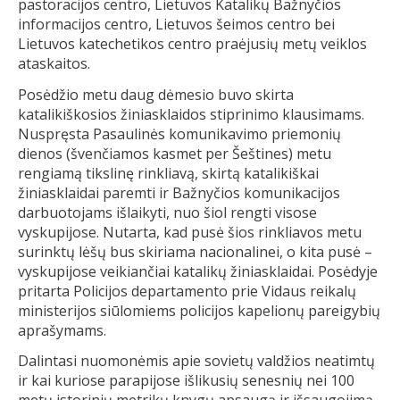
pastoracijos centro, Lietuvos Katalikų Bažnyčios
informacijos centro, Lietuvos šeimos centro bei
Lietuvos katechetikos centro praėjusių metų veiklos
ataskaitos.
Posėdžio metu daug dėmesio buvo skirta
katalikiškosios žiniasklaidos stiprinimo klausimams.
Nuspręsta Pasaulinės komunikavimo priemonių
dienos (švenčiamos kasmet per Šeštines) metu
rengiamą tikslinę rinkliavą, skirtą katalikiškai
žiniasklaidai paremti ir Bažnyčios komunikacijos
darbuotojams išlaikyti, nuo šiol rengti visose
vyskupijose. Nutarta, kad pusė šios rinkliavos metu
surinktų lėšų bus skiriama nacionalinei, o kita pusė –
vyskupijose veikiančiai katalikų žiniasklaidai. Posėdyje
pritarta Policijos departamento prie Vidaus reikalų
ministerijos siūlomiems policijos kapelionų pareigybių
aprašymams.
Dalintasi nuomonėmis apie sovietų valdžios neatimtų
ir kai kuriose parapijose išlikusių senesnių nei 100