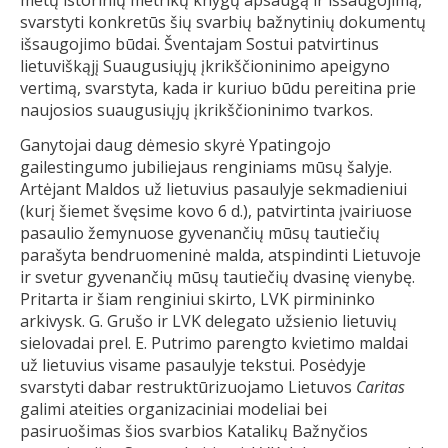
metų istorinių metrikų knygų apsaugą ir išsaugojimą,
svarstyti konkretūs šių svarbių bažnytinių dokumentų
išsaugojimo būdai. Šventajam Sostui patvirtinus
lietuviškąjį Suaugusiųjų įkrikščioninimo apeigyno
vertimą, svarstyta, kada ir kuriuo būdu pereitina prie
naujosios suaugusiųjų įkrikščioninimo tvarkos.
Ganytojai daug dėmesio skyrė Ypatingojo
gailestingumo jubiliejaus renginiams mūsų šalyje.
Artėjant Maldos už lietuvius pasaulyje sekmadieniui
(kurį šiemet švęsime kovo 6 d.), patvirtinta įvairiuose
pasaulio žemynuose gyvenančių mūsų tautiečių
parašyta bendruomeninė malda, atspindinti Lietuvoje
ir svetur gyvenančių mūsų tautiečių dvasinę vienybę.
Pritarta ir šiam renginiui skirto, LVK pirmininko
arkivysk. G. Grušo ir LVK delegato užsienio lietuvių
sielovadai prel. E. Putrimo parengto kvietimo maldai
už lietuvius visame pasaulyje tekstui. Posėdyje
svarstyti dabar restruktūrizuojamo Lietuvos
Caritas
galimi ateities organizaciniai modeliai bei
pasiruošimas šios svarbios Katalikų Bažnyčios