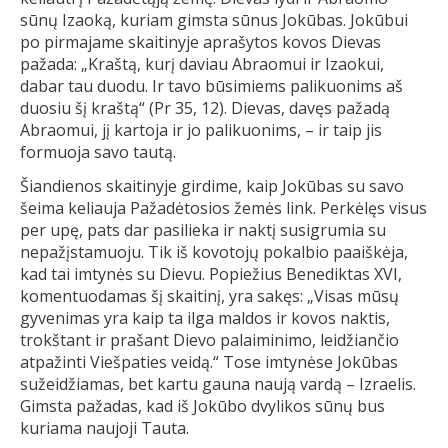
sūnų Izaoką, kuriam gimsta sūnus Jokūbas. Jokūbui
po pirmajame skaitinyje aprašytos kovos Dievas
pažada: „Kraštą, kurį daviau Abraomui ir Izaokui,
dabar tau duodu. Ir tavo būsimiems palikuonims aš
duosiu šį kraštą“ (Pr 35, 12). Dievas, davęs pažadą
Abraomui, jį kartoja ir jo palikuonims, – ir taip jis
formuoja savo tautą.
Šiandienos skaitinyje girdime, kaip Jokūbas su savo
šeima keliauja Pažadėtosios žemės link. Perkėlęs visus
per upę, pats dar pasilieka ir naktį susigrumia su
nepažįstamuoju. Tik iš kovotojų pokalbio paaiškėja,
kad tai imtynės su Dievu. Popiežius Benediktas XVI,
komentuodamas šį skaitinį, yra sakęs: „Visas mūsų
gyvenimas yra kaip ta ilga maldos ir kovos naktis,
trokštant ir prašant Dievo palaiminimo, leidžiančio
atpažinti Viešpaties veidą.“ Tose imtynėse Jokūbas
sužeidžiamas, bet kartu gauna naują vardą – Izraelis.
Gimsta pažadas, kad iš Jokūbo dvylikos sūnų bus
kuriama naujoji Tauta.