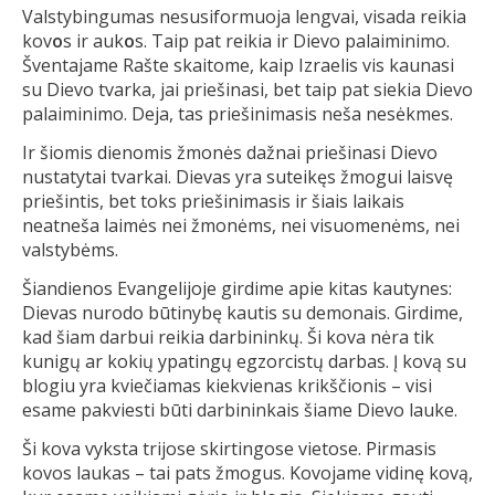
Valstybingumas nesusiformuoja lengvai, visada reikia
kov
o
s ir auk
o
s. Taip pat reikia ir Dievo palaiminimo.
Šventajame Rašte skaitome, kaip Izraelis vis kaunasi
su Dievo tvarka, jai priešinasi, bet taip pat siekia Dievo
palaiminimo. Deja, tas priešinimasis neša nesėkmes.
Ir šiomis dienomis žmonės dažnai priešinasi Dievo
nustatytai tvarkai. Dievas yra suteikęs žmogui laisvę
priešintis, bet toks priešinimasis ir šiais laikais
neatneša laimės nei žmonėms, nei visuomenėms, nei
valstybėms.
Šiandienos Evangelijoje girdime apie kitas kautynes:
Dievas nurodo būtinybę kautis su demonais. Girdime,
kad šiam darbui reikia darbininkų. Ši kova nėra tik
kunigų ar kokių ypatingų egzorcistų darbas. Į kovą su
blogiu yra kviečiamas kiekvienas krikščionis – visi
esame pakviesti būti darbininkais šiame Dievo lauke.
Ši kova vyksta trijose skirtingose vietose. Pirmasis
kovos laukas – tai pats žmogus. Kovojame vidinę kovą,