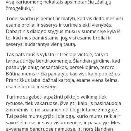
visą kariuomenę nekaltais apsimetančių „žaliųjų
žmogeliukų“.
Todėl svarbu įsidėmėti ir matyti, kad vis dėlto mes visi
esame broliai ir seserys ir turime siekti vienybės.
Dabartinis dialogo stygius mūsų visuomenėje kyla iš
to, kad mes pamirštame, jog visi esame broliai ir
seserys, sudarantys vieną tautą.
Tas pats mūšis vyksta ir trečioje vietoje, tai yra
tarptautinėje bendruomenėje. Šiandien girdime, kad
pasaulyje daug nesantaikos, persekiojimo, teroro.
Būtina mums ir čia pamatyti, kad visi, kaip popiežius
Pranciškus labai dažnai kartoja, esame viena šeima,
esame broliai ir seserys.
Turime sugebėti atpažinti piktojo veikimą tiek
rytuose, tiek vakaruose, įžvelgti, kaip jis pasinaudoja
žmonėmis, o ne suasmeninti blogį kitame žmoguje.
Tai padės mums grįžti į dialogą, kurio mums reikia ir
savo šeimose, ir savo visuomenėje, ir pasaulyje. Mes
gyvename bendruose namuose, ir, nors šiandien