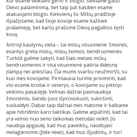
kur esame veikiami gėrio ir blogio. Siekiame gauti
Dievo palaiminimą, bet taip pat kasdien esame
atakuojami blogio. Kiekvienų šv. Mišių pradžioje
išpažįstame, kad šioje kovoje esame kažkiek
pralaimėję, bet kartu prašome Dievą pagalbos tęsti
kovą.
Antroji kautynių vieta – tai mūsų visuomenė: žmonės,
esantys greta mūsų, mūsų šeimos, bendruomenės.
Turbūt galime sakyti, kad šiais metais mūsų
bendruomenės ir visa visuomenė patiria didesnę
įtampą nei anksčiau. Čia mums svarbu neužmiršti, su
kuo mes kovojame. Pirmiausia turime prisiminti, kad
visi esame broliai ir seserys, o kovojame su piktojo
veikimu pasaulyje. Velnias dažnai pasinaudoja
žmonėmis, bando juos išprovokuoti, sukiršinti,
suskaldyti. Dabar taip dažnai mes matome ir kalbame
apie hibridinio karo taktikas. Galime atpažinti, kad tai
yra velnio nuo seno taikomas metodas veikti. Jis
naudoja apgaulę, kad mus paveiktų, naudojasi
melagienomis (
fake news
), kad mus išjudintų, ir turi