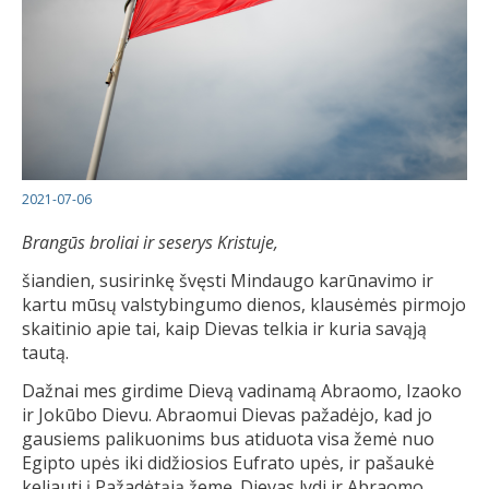
2021-07-06
Brangūs broliai ir seserys Kristuje,
šiandien, susirinkę švęsti Mindaugo karūnavimo ir
kartu mūsų valstybingumo dienos, klausėmės pirmojo
skaitinio apie tai, kaip Dievas telkia ir kuria savąją
tautą.
Dažnai mes girdime Dievą vadinamą Abraomo, Izaoko
ir Jokūbo Dievu. Abraomui Dievas pažadėjo, kad jo
gausiems palikuonims bus atiduota visa žemė nuo
Egipto upės iki didžiosios Eufrato upės, ir pašaukė
keliauti į Pažadėtąją žemę. Dievas lydi ir Abraomo