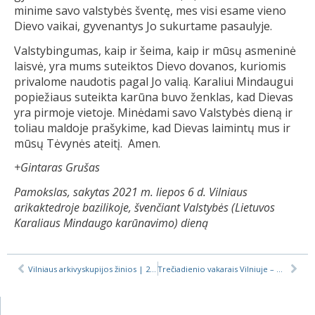
minime savo valstybės šventę, mes visi esame vieno
Dievo vaikai, gyvenantys Jo sukurtame pasaulyje.
Valstybingumas, kaip ir šeima, kaip ir mūsų asmeninė
laisvė, yra mums suteiktos Dievo dovanos, kuriomis
privalome naudotis pagal Jo valią. Karaliui Mindaugui
popiežiaus suteikta karūna buvo ženklas, kad Dievas
yra pirmoje vietoje. Minėdami savo Valstybės dieną ir
toliau maldoje prašykime, kad Dievas laimintų mus ir
mūsų Tėvynės ateitį. Amen.
+Gintaras Grušas
Pamokslas, sakytas 2021 m. liepos 6 d. Vilniaus
arikaktedroje bazilikoje, švenčiant Valstybės (Lietuvos
Karaliaus Mindaugo karūnavimo) dieną
Vilniaus arkivyskupijos žinios | 2021-07-02
Trečiadienio vakarais Vilniuje – kariliono festivalio koncertai