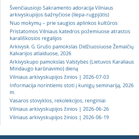
Švenčiausiojo Sakramento adoracija Vilniaus
arkivyskupijos bažnyčiose (liepa-rugpjūtis)
Nuo mokymų – prie saugios aplinkos kultūros
Pristatomos Vilniaus katedros požemiuose atrastos
karališkosios regalijos
Arkivysk. G. Grušo pamokslas Didžiuosiuose Žemaičių
Kalvarijos atlaiduose, 2026
Arkivyskupo pamokslas Valstybės (Lietuvos Karaliaus
Mindaugo karūnavimo) dieną
Vilniaus arkivyskupijos žinios | 2026-07-03
Informacija norintiems stoti į kunigų seminariją, 2026
m.
Vasaros stovyklos, rekolekcijos, renginiai
Vilniaus arkivyskupijos žinios | 2026-06-26
Vilniaus arkivyskupijos žinios | 2026-06-19