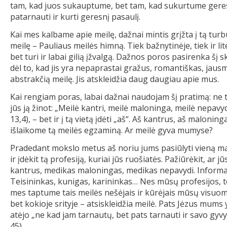
tam, kad juos sukauptume, bet tam, kad sukurtume geresnį
patarnauti ir kurti geresnį pasaulį.
Kai mes kalbame apie meilę, dažnai mintis grįžta į tą tur
meilę – Pauliaus meilės himną. Tiek bažnytinėje, tiek ir l
bet turi ir labai gilią įžvalgą. Dažnos poros pasirenka šį
dėl to, kad jis yra nepaprastai gražus, romantiškas, jausm
abstrakčią meilę. Jis atskleidžia daug daugiau apie mus.
Kai rengiam poras, labai dažnai naudojam šį pratimą: ne tik
jūs ją žinot: „Meilė kantri, meilė maloninga, meilė nepavyd
13,4), – bet ir į tą vietą įdėti „aš“. Aš kantrus, aš maloni
išlaikome tą meilės egzaminą. Ar meilė gyva mumyse?
Pradedant mokslo metus aš noriu jums pasiūlyti vieną mą
ir įdėkit tą profesiją, kuriai jūs ruošiatės. Pažiūrėkit, ar 
kantrus, medikas maloningas, medikas nepavydi. Informa
Teisininkas, kunigas, karininkas… Nes mūsų profesijos, t
mes taptume tais meilės nešėjais ir kūrėjais mūsų visuom
bet kokioje srityje – atsiskleidžia meilė. Pats Jėzus mum
atėjo „ne kad jam tarnautų, bet pats tarnauti ir savo gyvy
45).