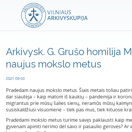
Arkivysk. G. Grušo homilija 
naujus mokslo metus
2021-09-03
Pradedam naujus mokslo metus. Šiais metais toliau patir
dar siautėja – kaip matom iš kaukių – pandemija ir korona
migrantus prie mūsų šalies sienų, neramūs mūsų kaimynai –
susiskaldžiusi visuomenė – tiek pas mus, tiek kituose kraš
Pradėdami mokslo metus turime savęs paklausti: kaip mes
gyvenam apimti nerimo dėl savo ir pasaulio gerovės? Ar eina