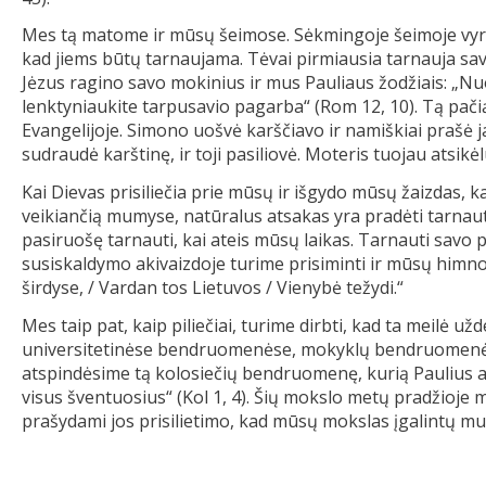
Mes tą matome ir mūsų šeimose. Sėkmingoje šeimoje vyras
kad jiems būtų tarnaujama. Tėvai pirmiausia tarnauja sav
Jėzus ragino savo mokinius ir mus Pauliaus žodžiais: „Nuoš
lenktyniaukite tarpusavio pagarba“ (Rom 12, 10). Tą pa
Evangelijoje. Simono uošvė karščiavo ir namiškiai prašė jai
sudraudė karštinę, ir toji pasiliovė. Moteris tuojau atsikėl
Kai Dievas prisiliečia prie mūsų ir išgydo mūsų žaizdas, 
veikiančią mumyse, natūralus atsakas yra pradėti tarnau
pasiruošę tarnauti, kai ateis mūsų laikas. Tarnauti savo 
susiskaldymo akivaizdoje turime prisiminti ir mūsų himn
širdyse, / Vardan tos Lietuvos / Vienybė težydi.“
Mes taip pat, kaip piliečiai, turime dirbti, kad ta meilė
universitetinėse bendruomenėse, mokyklų bendruomenėse 
atspindėsime tą kolosiečių bendruomenę, kurią Paulius apib
visus šventuosius“ (Kol 1, 4). Šių mokslo metų pradžioje 
prašydami jos prisilietimo, kad mūsų mokslas įgalintų mus 