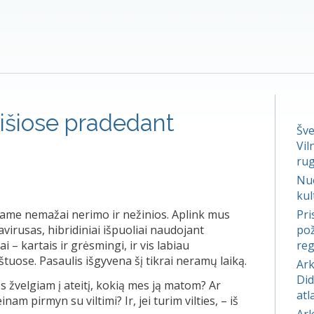
Mišiose pradedant
Šve
Vil
rug
Nuo
kul
iame nemažai nerimo ir nežinios. Aplink mus
Pri
virusas, hibridiniai išpuoliai naudojant
pož
 kartais ir grėsmingi, ir vis labiau
reg
tuose. Pasaulis išgyvena šį tikrai neramų laiką.
Ark
Did
 žvelgiam į ateitį, kokią mes ją matom? Ar
atl
m pirmyn su viltimi? Ir, jei turim vilties, – iš
Ark