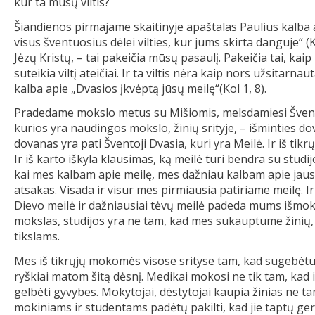
kur ta mūsų viltis?
Šiandienos pirmajame skaitinyje apaštalas Paulius kalba api
visus šventuosius dėlei vilties, kur jums skirta danguje“ (K
Jėzų Kristų, – tai pakeičia mūsų pasaulį. Pakeičia tai, kaip
suteikia viltį ateičiai. Ir ta viltis nėra kaip nors užsitarna
kalba apie „Dvasios įkvėptą jūsų meilę“(Kol 1, 8).
Pradedame mokslo metus su Mišiomis, melsdamiesi Šventa
kurios yra naudingos mokslo, žinių srityje, – išminties 
dovanas yra pati Šventoji Dvasia, kuri yra Meilė. Ir iš t
Ir iš karto iškyla klausimas, ką meilė turi bendra su studi
kai mes kalbam apie meilę, mes dažniau kalbam apie jausm
atsakas. Visada ir visur mes pirmiausia patiriame meilę. I
Dievo meilė ir dažniausiai tėvų meilė padeda mums išmokti
mokslas, studijos yra ne tam, kad mes sukauptume žinių
tikslams.
Mes iš tikrųjų mokomės visose srityse tam, kad sugebėtum
ryškiai matom šitą dėsnį. Medikai mokosi ne tik tam, ka
gelbėti gyvybes. Mokytojai, dėstytojai kaupia žinias ne ta
mokiniams ir studentams padėtų pakilti, kad jie taptų ger