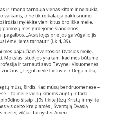
 ir žmona tarnauja vienas kitam ir nelaukia,
o vaikams, o ne tik reikalauja paklusnumo.
irdžiai mylėkite vieni kitus broliška meile,
čią pamoką mes girdėjome šiandienos
 pagalbos. „Atsistojęs prie jos galvūgalio jis
usi ėmė jiems tarnauti“ (Lk 4, 39).
kai mes pajaučiam Šventosios Dvasios meilę,
ti. Mokslas, studijos yra tam, kad mes būtume
profesija ir tarnauti savo Tėvynei. Visuomenės
o žodžius: „Tegul meilė Lietuvos / Dega mūsų
 uždegtų mūsų širdis. Kad mūsų bendruomenėse –
– ta meilė vienų kitiems augtų ir tada
ūdino šitaip: „Jūs tikite Jėzų Kristų ir mylite
mes vis dėlto kreipiamės į Šventąją Dvasią
meilei, vilčiai, tarnystei. Amen.