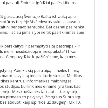
 pasaulį. Žinios ir įgūdžiai padės kitiems
būt garsiausią Šventojo Rašto ištrauką apie
iteratūros terpėje šis šedevras sukelia jausmų,
 skaitinį per savo santuoką. Bet dažnai pasirenka
inis. Tačiau jame slypi ne tik paaiškinimas apie
 perskaityti ir permąstyti šitą pastraipą – ir
i, meilė nesididžiuoja ir neišpuiksta“ (1 Kor
ngas, aš nepavydžiu. Ir pažiūrėkime, kaip mes
stymą. Paimkit šią pastraipą – meilės himną –
jūs matot savyje tą idealą, kurio siekiat. Medikas
tikas kantrus, informatikas maloningas…
os studijos, kurlink mes einame, yra tam, kad
enėje. Mes ruošiamės tarnauti ir tarnystėje –
s yra pirmasis to pavyzdys. Žmogaus Sūnus irgi
bės atiduoti kaip išpirkos už daugelį“ (Mk 10,