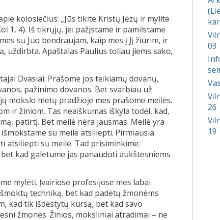
(Li
e kolosiečius: „Jūs tikite Kristų Jėzų ir mylite
kar
ol 1, 4). Iš tikrųjų, jei pažįstame ir pamilstame
Vil
 mes su Juo bendraujam, kaip mes į Jį žiūrim, ir
03
uta, uždirbta. Apaštalas Paulius toliau jiems sako,
Inf
sem
jai Dvasiai. Prašome jos teikiamų dovanų,
Vas
dovanos, pažinimo dovanos. Bet svarbiau už
Vil
ikrųjų mokslo metų pradžioje mes prašome meilės.
26
jom ir žiniom. Tas neaiškumas iškyla todėl, kad,
Vil
ą, patirtį. Bet meilė nėra jausmas. Meilė yra
19
r išmokstame su meile atsiliepti. Pirmiausia
 atsiliepti su meile. Tad prisiminkime:
, bet kad galėtume jas panaudoti aukštesniems
e mylėti. Įvairiose profesijose mes labai
d išmoktų techniką, bet kad padėtų žmonėms
m, kad tik išdėstytų kursą, bet kad savo
esni žmonės. Žinios, moksliniai atradimai – ne