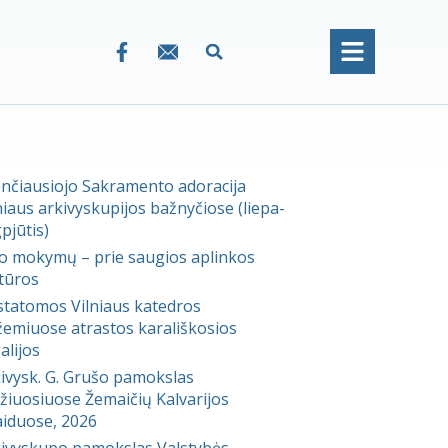
nčiausiojo Sakramento adoracija
niaus arkivyskupijos bažnyčiose (liepa-
pjūtis)
 mokymų – prie saugios aplinkos
tūros
statomos Vilniaus katedros
emiuose atrastos karališkosios
alijos
ivysk. G. Grušo pamokslas
žiuosiuose Žemaičių Kalvarijos
aiduose, 2026
ivyskupo pamokslas Valstybės