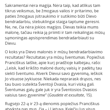
Sakramentai nėra magija. Nėra taip, kad atlikus tam
tikrus veiksmus, be žmogaus valios ir pritarimo, be
paties žmogaus įsitraukimo ir sutikimo būti Dievo
bendradarbiu, stebuklingai staiga taptume geresni.
Ne, ne, čia nėra jokios magijos. Dievas teikia mums
malonę, tačiau reikia ją priimti ir tam reikalingas mūsų
sąmoningas apsisprendimas bendradarbiauti su
Dievu.
O koks yra Dievo malonės ir mūsų bendradarbiavimo
rezultatas? Rezultatas yra mūsų šventumas. Popiežius
Pranciškus laiške, apie kurį pradžioje kalbėjau, rašo:
„Leisk, kad krikšto malonė duotų vaisių ir padėtų tau
siekti šventumo. Atverk Dievui savo gyvenimą, ieškok
Jo visuose įvykiuose. Niekada neprarask drąsos, nes
tau buvo suteikta Šventoji Dvasia, kuri viską gali.
Šventumas galų gale juk ir yra Šventosios Dvasios
vaisius tavo gyvenime“ (
Gaudete et exsultate
, 15).
Rugsėjo 22-ą ir 23-ą dienomis popiežius Pranciškus
atvyksta pas mus, čia – į Lietuvą. Kviečiu Jus visus