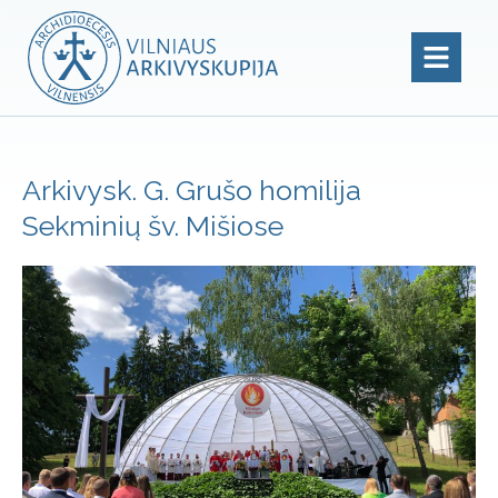
Arkivysk. G. Grušo homilija
Sekminių šv. Mišiose