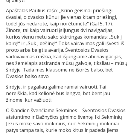
tą daryti.
Apaštalas Paulius rašo: „Kūno geismai priešingi
dvasiai, o dvasios kūnui; jie vienas kitam priešingi,
todėl jūs nedarote, kaip norėtumėte“ (Gal 5, 17).
Žinote, tai kaip vairuoti įsijungus dvi navigacijas,
kurios vienu metu sako skirtingas komandas: „Suk į
kairę!“ ir „Suk į dešinę!“ Toks vairavimas gali išvesti iš
proto arba baigtis avarija. Šventosios Dvasios
vadovavimas reiškia, kad išjungiame abi navigacijas,
nes žemėlapis atsiranda mūsų galvoje, tiksliau – mūsų
širdyje. Tada mes klausome ne išorės balso, bet
Dvasios balso savo
širdyje, ir pagaliau galime ramiai vairuoti. Tai
nereiškia, kad kelionė bus lengva, bet bent jau
žinome, kur važiuoti.
O šiandien švenčiame Sekmines – Šventosios Dvasios
atsiuntimo ir Bažnyčios gimimo šventę. Iki Sekminių
Jėzus mokė savo mokinius, nuo Sekminių mokiniai
patys tampa tais, kurie moko kitus ir padeda jiems