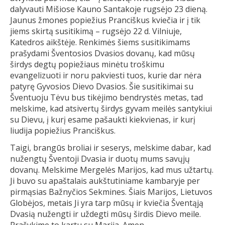
dalyvauti Mišiose Kauno Santakoje rugsėjo 23 dieną.
Jaunus žmones popiežius Pranciškus kviečia ir į tik
jiems skirtą susitikimą – rugsėjo 22 d. Vilniuje,
Katedros aikštėje. Renkimės šiems susitikimams
prašydami Šventosios Dvasios dovanų, kad mūsų
širdys degtų popiežiaus minėtu troškimu
evangelizuoti ir noru pakviesti tuos, kurie dar nėra
patyrę Gyvosios Dievo Dvasios. Šie susitikimai su
Šventuoju Tėvu bus tikėjimo bendrystės metas, tad
melskime, kad atsivertų širdys gyvam meilės santykiui
su Dievu, į kurį esame pašaukti kiekvienas, ir kurį
liudija popiežius Pranciškus.
Taigi, brangūs broliai ir seserys, melskime dabar, kad
nužengtų Šventoji Dvasia ir duotų mums savųjų
dovanų. Melskime Mergelės Marijos, kad mus užtartų.
Ji buvo su apaštalais aukštutiniame kambaryje per
pirmąsias Bažnyčios Sekmines. Šiais Marijos, Lietuvos
Globėjos, metais Ji yra tarp mūsų ir kviečia Šventąją
Dvasią nužengti ir uždegti mūsų širdis Dievo meile.