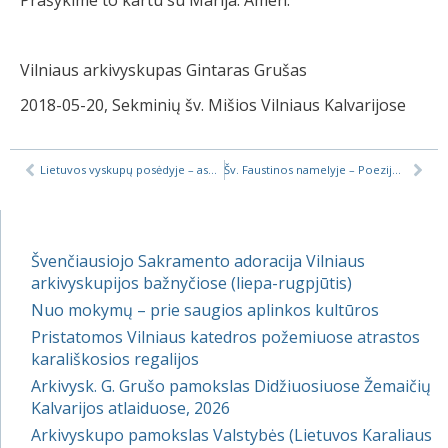
Prašykime to kartu su Marija. Amen.
Vilniaus arkivyskupas Gintaras Grušas
2018-05-20, Sekminių šv. Mišios Vilniaus Kalvarijose
Lietuvos vyskupų posėdyje – asmens duomenų tvarkymo, Bažnyčios dokumentų vertimo ir kiti klausimai
Šv. Faustinos namelyje – Poezijos pavasario renginys
Švenčiausiojo Sakramento adoracija Vilniaus
arkivyskupijos bažnyčiose (liepa-rugpjūtis)
Nuo mokymų – prie saugios aplinkos kultūros
Pristatomos Vilniaus katedros požemiuose atrastos
karališkosios regalijos
Arkivysk. G. Grušo pamokslas Didžiuosiuose Žemaičių
Kalvarijos atlaiduose, 2026
Arkivyskupo pamokslas Valstybės (Lietuvos Karaliaus