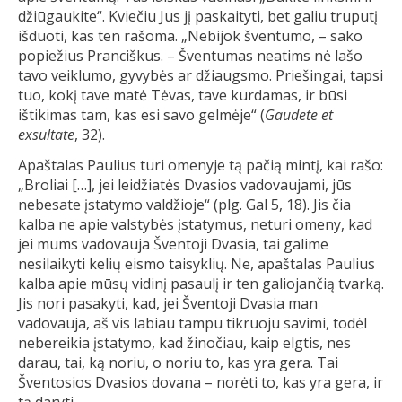
džiūgaukite“. Kviečiu Jus jį paskaityti, bet galiu truputį
išduoti, kas ten rašoma. „Nebijok šventumo, – sako
popiežius Pranciškus. – Šventumas neatims nė lašo
tavo veiklumo, gyvybės ar džiaugsmo. Priešingai, tapsi
tuo, kokį tave matė Tėvas, tave kurdamas, ir būsi
ištikimas tam, kas esi savo gelmėje“ (
Gaudete et
exsultate
, 32).
Apaštalas Paulius turi omenyje tą pačią mintį, kai rašo:
„Broliai […], jei leidžiatės Dvasios vadovaujami, jūs
nebesate įstatymo valdžioje“ (plg. Gal 5, 18). Jis čia
kalba ne apie valstybės įstatymus, neturi omeny, kad
jei mums vadovauja Šventoji Dvasia, tai galime
nesilaikyti kelių eismo taisyklių. Ne, apaštalas Paulius
kalba apie mūsų vidinį pasaulį ir ten galiojančią tvarką.
Jis nori pasakyti, kad, jei Šventoji Dvasia man
vadovauja, aš vis labiau tampu tikruoju savimi, todėl
nebereikia įstatymo, kad žinočiau, kaip elgtis, nes
darau, tai, ką noriu, o noriu to, kas yra gera. Tai
Šventosios Dvasios dovana – norėti to, kas yra gera, ir