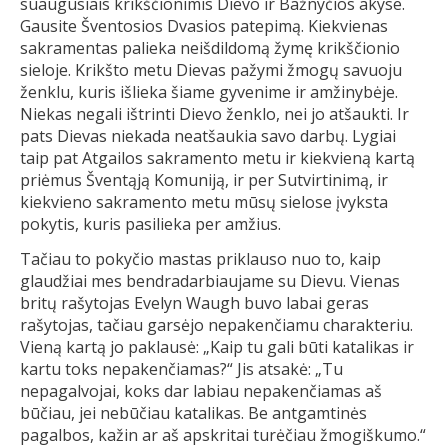
suaugusiais krikščionimis Dievo ir Bažnyčios akyse.
Gausite Šventosios Dvasios patepimą. Kiekvienas
sakramentas palieka neišdildomą žymę krikščionio
sieloje. Krikšto metu Dievas pažymi žmogų savuoju
ženklu, kuris išlieka šiame gyvenime ir amžinybėje.
Niekas negali ištrinti Dievo ženklo, nei jo atšaukti. Ir
pats Dievas niekada neatšaukia savo darbų. Lygiai
taip pat Atgailos sakramento metu ir kiekvieną kartą
priėmus Šventąją Komuniją, ir per Sutvirtinimą, ir
kiekvieno sakramento metu mūsų sielose įvyksta
pokytis, kuris pasilieka per amžius.
Tačiau to pokyčio mastas priklauso nuo to, kaip
glaudžiai mes bendradarbiaujame su Dievu. Vienas
britų rašytojas Evelyn Waugh buvo labai geras
rašytojas, tačiau garsėjo nepakenčiamu charakteriu.
Vieną kartą jo paklausė: „Kaip tu gali būti katalikas ir
kartu toks nepakenčiamas?“ Jis atsakė: „Tu
nepagalvojai, koks dar labiau nepakenčiamas aš
būčiau, jei nebūčiau katalikas. Be antgamtinės
pagalbos, kažin ar aš apskritai turėčiau žmogiškumo.“