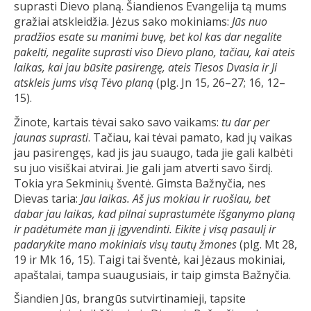
suprasti Dievo planą. Šiandienos Evangelija tą mums
gražiai atskleidžia. Jėzus sako mokiniams:
Jūs nuo
pradžios esate su manimi buvę, bet kol kas dar negalite
pakelti, negalite suprasti viso Dievo plano, tačiau, kai ateis
laikas, kai jau būsite pasirengę, ateis Tiesos Dvasia ir Ji
atskleis jums visą Tėvo planą
(plg. Jn 15, 26–27; 16, 12–
15).
Žinote, kartais tėvai sako savo vaikams:
tu dar per
jaunas suprasti
. Tačiau, kai tėvai pamato, kad jų vaikas
jau pasirengęs, kad jis jau suaugo, tada jie gali kalbėti
su juo visiškai atvirai. Jie gali jam atverti savo širdį.
Tokia yra Sekminių šventė. Gimsta Bažnyčia, nes
Dievas taria:
Jau laikas. Aš jus mokiau ir ruošiau, bet
dabar jau laikas, kad pilnai suprastumėte išganymo planą
ir padėtumėte man jį įgyvendinti. Eikite į visą pasaulį ir
padarykite mano mokiniais visų tautų žmones
(plg. Mt 28,
19 ir Mk 16, 15). Taigi tai šventė, kai Jėzaus mokiniai,
apaštalai, tampa suaugusiais, ir taip gimsta Bažnyčia.
Šiandien Jūs, brangūs sutvirtinamieji, tapsite