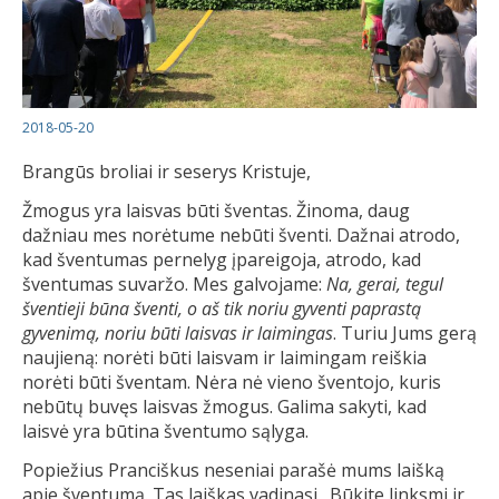
2018-05-20
Brangūs broliai ir seserys Kristuje,
Žmogus yra laisvas būti šventas. Žinoma, daug
dažniau mes norėtume nebūti šventi. Dažnai atrodo,
kad šventumas pernelyg įpareigoja, atrodo, kad
šventumas suvaržo. Mes galvojame:
Na, gerai, tegul
šventieji būna šventi, o aš tik noriu gyventi paprastą
gyvenimą, noriu būti laisvas ir laimingas
. Turiu Jums gerą
naujieną: norėti būti laisvam ir laimingam reiškia
norėti būti šventam. Nėra nė vieno šventojo, kuris
nebūtų buvęs laisvas žmogus. Galima sakyti, kad
laisvė yra būtina šventumo sąlyga.
Popiežius Pranciškus neseniai parašė mums laišką
apie šventumą. Tas laiškas vadinasi „Būkite linksmi ir