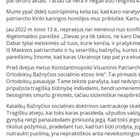
pat teroro aktais. Tačiau tai nėra ir negali būti religiniu k
Mums ypač didelį susirūpinimą kelia tai, kad karo naratyv
patriarcho Kirilo karingos homilijos mus pribloškė. Kartu
Jau 2022 m. kovo 13 d., nepraėjus nei mėnesiui nuo konfl
Angelo
maldos pareiškė: „Dievas yra tik taikos, ne karo Die
Dabar tyliai melskimės už tuos, kurie kenčia, ir prašykime,
Iš Maskvos patriarchato ir tų seseriškų bažnyčių, kurios ne
pareiškimų žinome, kad karas Ukrainoje taip pat yra eku
Prieš dvejus metus Konstantinopolio Visuotinis Patriar
Ortodoksų Bažnyčios socialinio etoso link“. Tai pirmasis 
Ortodoksų pasaulyje. Tame tekste parašyta, kad nedvipra
pripažįsta tragišką būtinybę individams, bendruomenėms a
tiesioginės smurto grėsmės, tačiau sistemiškai neapibrėž
Katalikų Bažnyčios socialinės doktrinos santraukoje ska
Tragišku atveju, kai toks karas prasideda, užpultos valsty
gynybą netgi panaudodami ginkluotą jėgą. Kad toks jėgos p
tikslius požymius, pradedant tuo, kad turi būti įrodyta, j
nutraukti puolimą, yra nepraktiškos arba neveiksmingos