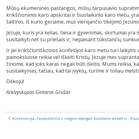
Mūsų ekumeninės pastangos, mūsų tarpusavio supratimas,
krikščionimis karo apskritai ir šiuolaikinio karo metu, y
šaltinio, iš kurio geriame, mus vienijančio tikėjimo Jėzumi
Jėzuje, kuris yra kelias, tiesa ir gyvenimas, skirtumai yr
susitaikyti net su priešais ir, nepaisant tūkstančių sunkum
Ir jei krikščioniškosios konfesijos karo metu turi laikytis
pamoksluose reikia vėl iškelti Kristų. Jėzuje mes supran
žinome, kad joks karas negali būti išeitis. Mums reikia, k
susitaikymas, tačiau, kad tai įvyktų, turime ir toliau melst
Dėkoju!
Arkivyskupas Gintaras Grušas
Konferenciją „Tarpkultūrinis ir religinis dialogas“ kviečiame stebėti internetu