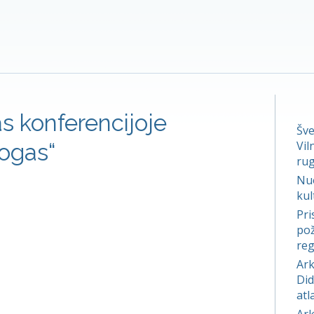
s konferencijoje
Šve
Vil
logas“
rug
Nuo
kul
Pri
pož
reg
Ark
Did
atl
Ark