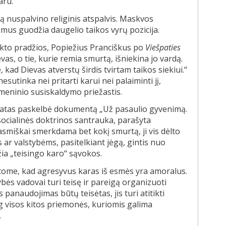
aru.
ą nuspalvino religinis atspalvis. Maskvos
 mus guodžia daugelio taikos vyrų pozicija.
ikto pradžios, Popiežius Pranciškus po
Viešpaties
vas, o tie, kurie remia smurtą, išniekina jo vardą.
 kad Dievas atverstų širdis tvirtam taikos siekiui.“
sutinka nei pritarti karui nei palaiminti jį,
meninio susiskaldymo priežastis.
chatas paskelbė dokumentą „Už pasaulio gyvenimą.
socialinės doktrinos santrauka, parašyta
smiškai smerkdama bet kokį smurtą, ji vis dėlto
r valstybėms, pasitelkiant jėgą, gintis nuo
ia „teisingo karo“ sąvokos.
itome, kad agresyvus karas iš esmės yra amoralus.
bės vadovai turi teisę ir pareigą organizuoti
anaudojimas būtų teisėtas, jis turi atitikti
og visos kitos priemonės, kuriomis galima
.