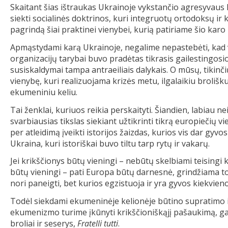
Skaitant šias ištraukas Ukrainoje vykstančio agresyvaus k
siekti socialinės doktrinos, kuri integruotų ortodoksų ir ka
pagrindą šiai praktinei vienybei, kurią patiriame šio karo
Apmąstydami karą Ukrainoje, negalime nepastebėti, kad ve
organizacijų tarybai buvo pradėtas tikrasis gailestingos
susiskaldymai tampa antraeiliais dalykais. O mūsų, tikinči
vienybę, kuri realizuojama krizės metu, ilgalaikiu broli
ekumeniniu keliu.
Tai ženklai, kuriuos reikia perskaityti. Šiandien, labiau n
svarbiausias tikslas siekiant užtikrinti tikrą europiečių v
per atleidimą įveikti istorijos žaizdas, kurios vis dar gy
Ukraina, kuri istoriškai buvo tiltu tarp rytų ir vakarų.
Jei krikščionys būtų vieningi – nebūtų skelbiami teisingi k
būtų vieningi – pati Europa būtų darnesnė, grindžiama t
nori paneigti, bet kurios egzistuoja ir yra gyvos kiekvien
Todėl siekdami ekumeninėje kelionėje būtino supratimo i
ekumenizmo turime įkūnyti krikščioniškąjį pašaukimą, gali
broliai ir seserys,
Fratelli tutti
.