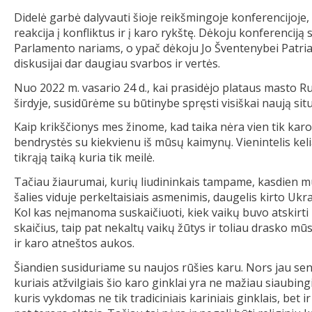
Didelė garbė dalyvauti šioje reikšmingoje konferencijoje
reakcija į konfliktus ir į karo rykštę. Dėkoju konferenci
Parlamento nariams, o ypač dėkoju Jo Šventenybei Patriar
diskusijai dar daugiau svarbos ir vertės.
Nuo 2022 m. vasario 24 d., kai prasidėjo plataus masto Ru
širdyje, susidūrėme su būtinybe spręsti visiškai naują situ
Kaip krikščionys mes žinome, kad taika nėra vien tik karo
bendrystės su kiekvienu iš mūsų kaimynų. Vienintelis keli
tikrąją taiką kuria tik meilė.
Tačiau žiaurumai, kurių liudininkais tampame, kasdien m
šalies viduje perkeltaisiais asmenimis, daugelis kirto Ukr
Kol kas neįmanoma suskaičiuoti, kiek vaikų buvo atskirti n
skaičius, taip pat nekaltų vaikų žūtys ir toliau drasko mūs
ir karo atneštos aukos.
Šiandien susiduriame su naujos rūšies karu. Nors jau se
kuriais atžvilgiais šio karo ginklai yra ne mažiau siaubingi
kuris vykdomas ne tik tradiciniais kariniais ginklais, bet 