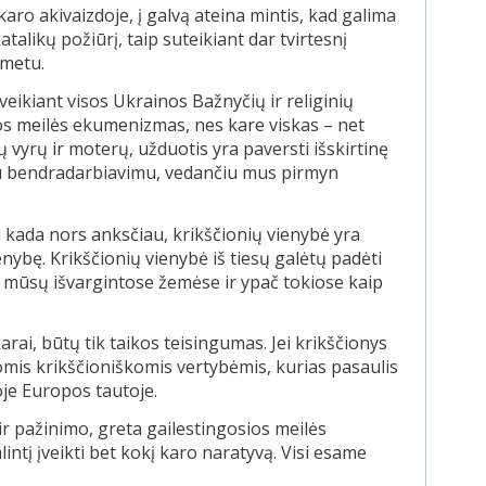
aro akivaizdoje, į galvą ateina mintis, kad galima
talikų požiūrį, taip suteikiant dar tvirtesnį
 metu.
ikiant visos Ukrainos Bažnyčių ir religinių
ios meilės ekumenizmas, nes kare viskas – net
ų vyrų ir moterų, užduotis yra paversti išskirtinę
šku bendradarbiavimu, vedančiu mus pirmyn
ei kada nors anksčiau, krikščionių vienybė yra
ienybę. Krikščionių vienybė iš tiesų galėtų padėti
vos mūsų išvargintose žemėse ir ypač tokiose kaip
arai, būtų tik taikos teisingumas. Jei krikščionys
omis krikščioniškomis vertybėmis, kurias pasaulis
oje Europos tautoje.
r pažinimo, greta gailestingosios meilės
ntį įveikti bet kokį karo naratyvą. Visi esame