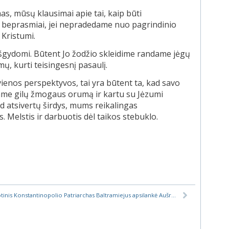
 mūsų klausimai apie tai, kaip būti
ra beprasmiai, jei nepradedame nuo pagrindinio
 Kristumi.
a išgydomi. Būtent Jo žodžio skleidime randame jėgų
ų, kurti teisingesnį pasaulį.
 vienos perspektyvos, tai yra būtent ta, kad savo
tame gilų žmogaus orumą ir kartu su Jėzumi
ad atsivertų širdys, mums reikalingas
is. Melstis ir darbuotis dėl taikos stebuklo.
Visuotinis Konstantinopolio Patriarchas Baltramiejus apsilankė Aušros Vartuose