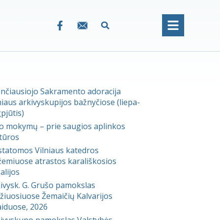
nčiausiojo Sakramento adoracija
niaus arkivyskupijos bažnyčiose (liepa-
pjūtis)
 mokymų – prie saugios aplinkos
tūros
statomos Vilniaus katedros
emiuose atrastos karališkosios
alijos
ivysk. G. Grušo pamokslas
žiuosiuose Žemaičių Kalvarijos
aiduose, 2026
ivyskupo pamokslas Valstybės