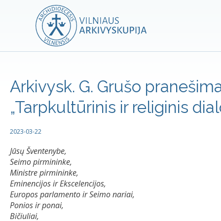
Arkivysk. G. Grušo pranešima
„Tarpkultūrinis ir religinis dia
2023-03-22
Jūsų Šventenybe,
Seimo pirmininke,
Ministre pirmininke,
Eminencijos ir Ekscelencijos,
Europos parlamento ir Seimo nariai,
Ponios ir ponai,
Bičiuliai,