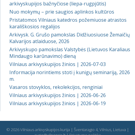
arkivyskupijos bažnyčiose (liepa-rugpjūtis)
Nuo mokymų – prie saugios aplinkos kultūros
Pristatomos Vilniaus katedros požemiuose atrastos
karališkosios regalijos
Arkivysk. G. Grušo pamokslas Didžiuosiuose Žemaičių
Kalvarijos atlaiduose, 2026
Arkivyskupo pamokslas Valstybės (Lietuvos Karaliaus
Mindaugo karūnavimo) dieną
Vilniaus arkivyskupijos žinios | 2026-07-03
Informacija norintiems stoti į kunigų seminariją, 2026
m.
Vasaros stovyklos, rekolekcijos, renginiai
Vilniaus arkivyskupijos žinios | 2026-06-26
Vilniaus arkivyskupijos žinios | 2026-06-19
© 2026 Vilniaus arkivyskupijos kurija | Šventaragio 4, Vilnius, Lietuva |