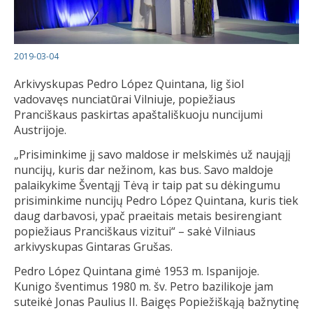
2019-03-04
Arkivyskupas Pedro López Quintana, lig šiol
vadovavęs nunciatūrai Vilniuje, popiežiaus
Pranciškaus paskirtas apaštališkuoju nuncijumi
Austrijoje.
„Prisiminkime jį savo maldose ir melskimės už naująjį
nuncijų, kuris dar nežinom, kas bus. Savo maldoje
palaikykime Šventąjį Tėvą ir taip pat su dėkingumu
prisiminkime nuncijų Pedro López Quintana, kuris tiek
daug darbavosi, ypač praeitais metais besirengiant
popiežiaus Pranciškaus vizitui“ – sakė Vilniaus
arkivyskupas Gintaras Grušas.
Pedro López Quintana gimė 1953 m. Ispanijoje.
Kunigo šventimus 1980 m. šv. Petro bazilikoje jam
suteikė Jonas Paulius II. Baigęs Popiežiškąją bažnytinę