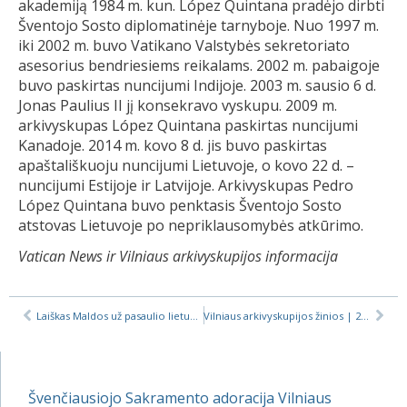
akademiją 1984 m. kun. López Quintana pradėjo dirbti
Šventojo Sosto diplomatinėje tarnyboje. Nuo 1997 m.
iki 2002 m. buvo Vatikano Valstybės sekretoriato
asesorius bendriesiems reikalams. 2002 m. pabaigoje
buvo paskirtas nuncijumi Indijoje. 2003 m. sausio 6 d.
Jonas Paulius II jį konsekravo vyskupu. 2009 m.
arkivyskupas López Quintana paskirtas nuncijumi
Kanadoje. 2014 m. kovo 8 d. jis buvo paskirtas
apaštališkuoju nuncijumi Lietuvoje, o kovo 22 d. –
nuncijumi Estijoje ir Latvijoje. Arkivyskupas Pedro
López Quintana buvo penktasis Šventojo Sosto
atstovas Lietuvoje po nepriklausomybės atkūrimo.
Vatican News ir Vilniaus arkivyskupijos informacija
Laiškas Maldos už pasaulio lietuvius dienai
Vilniaus arkivyskupijos žinios | 2019 Gavėnia
Švenčiausiojo Sakramento adoracija Vilniaus