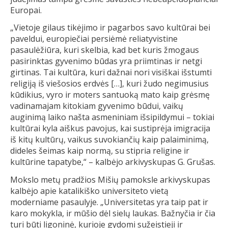
Europai.
„Vietoje gilaus tikėjimo ir pagarbos savo kultūrai bei
paveldui, europiečiai persiėmė reliatyvistine
pasaulėžiūra, kuri skelbia, kad bet kuris žmogaus
pasirinktas gyvenimo būdas yra priimtinas ir netgi
girtinas. Tai kultūra, kuri dažnai nori visiškai išstumti
religiją iš viešosios erdvės […], kuri žudo negimusius
kūdikius, vyro ir moters santuoką mato kaip grėsmę
vadinamajam kitokiam gyvenimo būdui, vaikų
auginimą laiko našta asmeniniam išsipildymui – tokiai
kultūrai kyla aiškus pavojus, kai sustiprėja imigracija
iš kitų kultūrų, vaikus suvokiančių kaip palaiminimą,
dideles šeimas kaip normą, su stipria religine ir
kultūrine tapatybe,“ – kalbėjo arkivyskupas G. Grušas.
Mokslo metų pradžios Mišių pamoksle arkivyskupas
kalbėjo apie katalikiško universiteto vietą
moderniame pasaulyje. „Universitetas yra taip pat ir
karo mokykla, ir mūšio dėl sielų laukas. Bažnyčia ir čia
turi būti ligoninė, kurioje gydomi sužeistieji ir