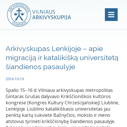
Arkivyskupas Lenkijoje – apie
migraciją ir katalikišką universitetą
šiandienos pasaulyje
2016-10-19
Spalio 15–16 d. Vilniaus arkivyskupas metropolitas
Gintaras Grušas dalyvavo Krikščioniškos kultūros
kongrese (Kongres Kultury Chrześcijańskiej) Liubline,
Lenkijoje. Liublino katalikiškasis universitetas jau
penktą kartą sukvietė Bažnyčios, mokslo ir meno
atstovus tyrinėti krikščionybę šiandienos pasaulyje.