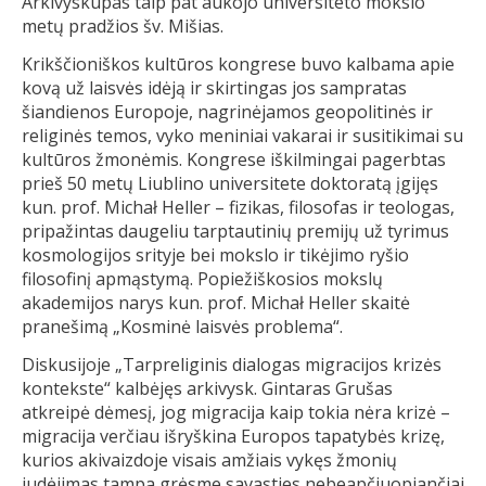
Arkivyskupas taip pat aukojo universiteto mokslo
metų pradžios šv. Mišias.
Krikščioniškos kultūros kongrese buvo kalbama apie
kovą už laisvės idėją ir skirtingas jos sampratas
šiandienos Europoje, nagrinėjamos geopolitinės ir
religinės temos, vyko meniniai vakarai ir susitikimai su
kultūros žmonėmis. Kongrese iškilmingai pagerbtas
prieš 50 metų Liublino universitete doktoratą įgijęs
kun. prof. Michał Heller – fizikas, filosofas ir teologas,
pripažintas daugeliu tarptautinių premijų už tyrimus
kosmologijos srityje bei mokslo ir tikėjimo ryšio
filosofinį apmąstymą. Popiežiškosios mokslų
akademijos narys kun. prof. Michał Heller skaitė
pranešimą „Kosminė laisvės problema“.
Diskusijoje „Tarpreliginis dialogas migracijos krizės
kontekste“ kalbėjęs arkivysk. Gintaras Grušas
atkreipė dėmesį, jog migracija kaip tokia nėra krizė –
migracija verčiau išryškina Europos tapatybės krizę,
kurios akivaizdoje visais amžiais vykęs žmonių
judėjimas tampa grėsme savasties nebeapčiuopiančiai