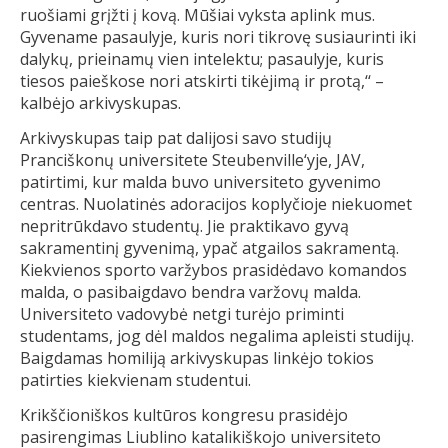
ruošiami grįžti į kovą. Mūšiai vyksta aplink mus.
Gyvename pasaulyje, kuris nori tikrovę susiaurinti iki
dalykų, prieinamų vien intelektu; pasaulyje, kuris
tiesos paieškose nori atskirti tikėjimą ir protą,‘‘ –
kalbėjo arkivyskupas.
Arkivyskupas taip pat dalijosi savo studijų
Pranciškonų universitete Steubenville‘yje, JAV,
patirtimi, kur malda buvo universiteto gyvenimo
centras. Nuolatinės adoracijos koplyčioje niekuomet
nepritrūkdavo studentų. Jie praktikavo gyvą
sakramentinį gyvenimą, ypač atgailos sakramentą.
Kiekvienos sporto varžybos prasidėdavo komandos
malda, o pasibaigdavo bendra varžovų malda.
Universiteto vadovybė netgi turėjo priminti
studentams, jog dėl maldos negalima apleisti studijų.
Baigdamas homiliją arkivyskupas linkėjo tokios
patirties kiekvienam studentui.
Krikščioniškos kultūros kongresu prasidėjo
pasirengimas Liublino katalikiškojo universiteto