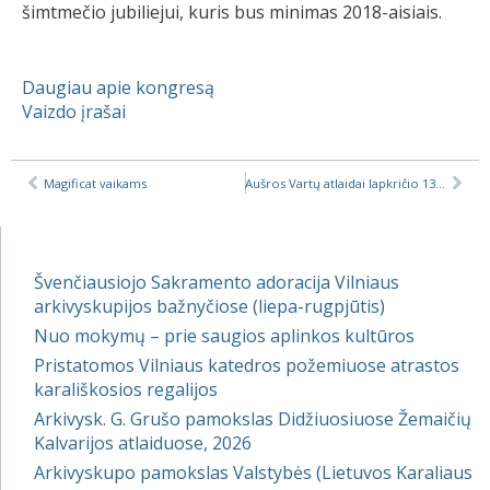
šimtmečio jubiliejui, kuris bus minimas 2018-aisiais.
Daugiau apie kongresą
Vaizdo įrašai
Magificat vaikams
Aušros Vartų atlaidai lapkričio 13-20 dienomis Vilniuje
Švenčiausiojo Sakramento adoracija Vilniaus
arkivyskupijos bažnyčiose (liepa-rugpjūtis)
Nuo mokymų – prie saugios aplinkos kultūros
Pristatomos Vilniaus katedros požemiuose atrastos
karališkosios regalijos
Arkivysk. G. Grušo pamokslas Didžiuosiuose Žemaičių
Kalvarijos atlaiduose, 2026
Arkivyskupo pamokslas Valstybės (Lietuvos Karaliaus