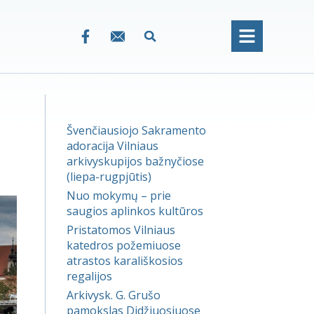
Švenčiausiojo Sakramento
adoracija Vilniaus
arkivyskupijos bažnyčiose
(liepa-rugpjūtis)
Nuo mokymų – prie
saugios aplinkos kultūros
Pristatomos Vilniaus
katedros požemiuose
atrastos karališkosios
regalijos
Arkivysk. G. Grušo
pamokslas Didžiuosiuose