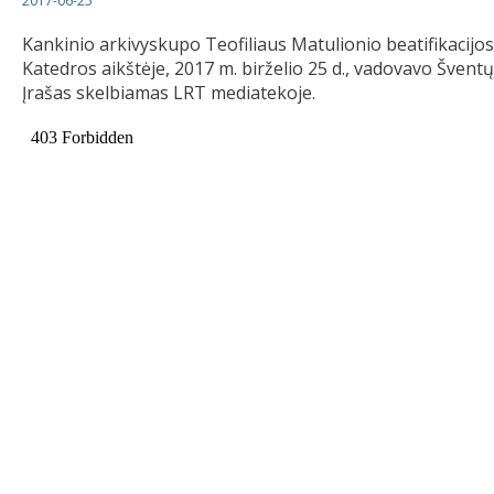
2017-06-25
Kankinio arkivyskupo Teofiliaus Matulionio beatifikacijos š
Katedros aikštėje, 2017 m. birželio 25 d., vadovavo Šven
Įrašas skelbiamas LRT mediatekoje.