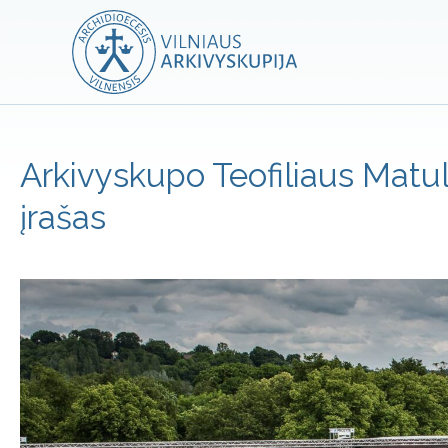
Arkivyskupo Teofiliaus Matuli
įrašas