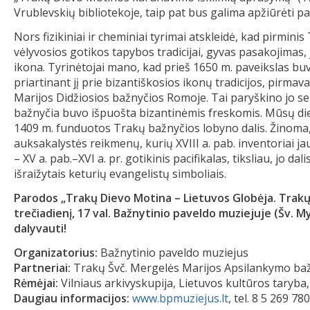
Vrublevskių bibliotekoje, taip pat bus galima apžiūrėti p
Nors fizikiniai ir cheminiai tyrimai atskleidė, kad pirmin
vėlyvosios gotikos tapybos tradicijai, gyvas pasakojimas,
ikona. Tyrinėtojai mano, kad prieš 1650 m. paveikslas buv
priartinant jį prie bizantiškosios ikonų tradicijos, pirmav
Marijos Didžiosios bažnyčios Romoje. Tai paryškino jo s
bažnyčia buvo išpuošta bizantinėmis freskomis. Mūsų die
1409 m. funduotos Trakų bažnyčios lobyno dalis. Žinoma, 
auksakalystės reikmenų, kurių XVIII a. pab. inventoriai j
– XV a. pab.–XVI a. pr. gotikinis pacifikalas, tiksliau, jo 
išraižytais keturių evangelistų simboliais.
Parodos „Trakų Dievo Motina – Lietuvos Globėja. Trakų 
trečiadienį, 17 val. Bažnytinio paveldo muziejuje (Šv. M
dalyvauti!
Organizatorius:
Bažnytinio paveldo muziejus
Partneriai:
Trakų Švč. Mergelės Marijos Apsilankymo bažn
Rėmėjai:
Vilniaus arkivyskupija, Lietuvos kultūros taryba
Daugiau informacijos:
www.bpmuziejus.lt
, tel. 8 5 269 780