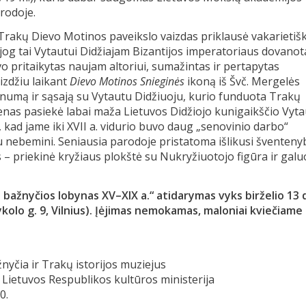
arodoje.
is Trakų Dievo Motinos paveikslo vaizdas priklausė vakarietiš
 jog tai Vytautui Didžiajam Bizantijos imperatoriaus dovanot
o pritaikytas naujam altoriui, sumažintas ir pertapytas
aizdžiu laikant
Dievo Motinos Snieginės
ikoną iš Švč. Mergelės
enumą ir sąsają su Vytautu Didžiuoju, kurio funduota Trakų
nas pasiekė labai maža Lietuvos Didžiojo kunigaikščio Vyt
kad jame iki XVII a. vidurio buvo daug „senovinio darbo“
au nebemini. Seniausia parodoje pristatoma išlikusi šventeny
dalis – priekinė kryžiaus plokštė su Nukryžiuotojo figūra ir gal
bažnyčios lobynas XV–XIX a.“ atidarymas vyks birželio 13 d
ykolo g. 9, Vilnius). Įėjimas nemokamas, maloniai kviečiame
yčia ir Trakų istorijos muziejus
, Lietuvos Respublikos kultūros ministerija
0.