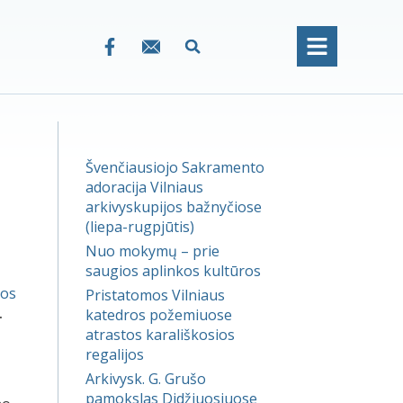
Švenčiausiojo Sakramento
adoracija Vilniaus
arkivyskupijos bažnyčiose
(liepa-rugpjūtis)
Nuo mokymų – prie
saugios aplinkos kultūros
vos
Pristatomos Vilniaus
.
katedros požemiuose
atrastos karališkosios
regalijos
Arkivysk. G. Grušo
pamokslas Didžiuosiuose