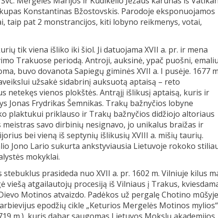
Švč. Mergelės Marijos ir Kūdikėlio Jėzaus karūnas iš Vatika
vyskupas Konstantinas Bžostovskis. Parodoje eksponuojamos
 taip pat 2 monstrancijos, kiti lobyno reikmenys, votai,
 tik viena išliko iki šiol. Ji datuojama XVII a. pr. ir mena
imo Trakuose periodą. Antroji, auksinė, ypač puošni, emaliu
oma, buvo dovanota Sapiegų giminės XVII a. I pusėje. 1677 m
veikslui užsakė sidabrinį auksuotą aptaisą – reto
 netekęs vienos plokštės. Antrąjį išlikusį aptaisą, kuris ir
lys Jonas Frydrikas Šemnikas. Trakų bažnyčios lobyne
 plaktukui priklauso ir Trakų bažnyčios didžiojo altoriaus
s meistras savo dirbinių nesignavo, jo unikalus braižas ir
orius bei vieną iš septynių išlikusių XVIII a. mišių taurių.
io Jono Lario sukurta ankstyviausia Lietuvoje rokoko stilia
lystės mokyklai.
stebuklus prasideda nuo XVII a. pr. 1602 m. Vilniuje kilus m
 viešą atgailautojų procesiją iš Vilniaus į Trakus, kviesdam
s Dievo Motinos atvaizdo. Padėkos už pergalę Chotino mūšyj
arbievijus epodžių cikle „Keturios Mergelės Motinos mylios“
719 m.), kuris dabar saugomas Lietuvos Mokslų akademijos