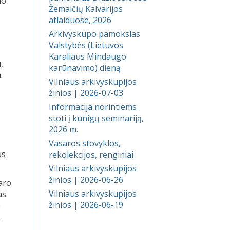
no
Žemaičių Kalvarijos
atlaiduose, 2026
Arkivyskupo pamokslas
Valstybės (Lietuvos
Karaliaus Mindaugo
,
karūnavimo) dieną
.
Vilniaus arkivyskupijos
žinios | 2026-07-03
Informacija norintiems
stoti į kunigų seminariją,
2026 m.
Vasaros stovyklos,
us
rekolekcijos, renginiai
Vilniaus arkivyskupijos
žinios | 2026-06-26
aro
Vilniaus arkivyskupijos
as
žinios | 2026-06-19
e
.