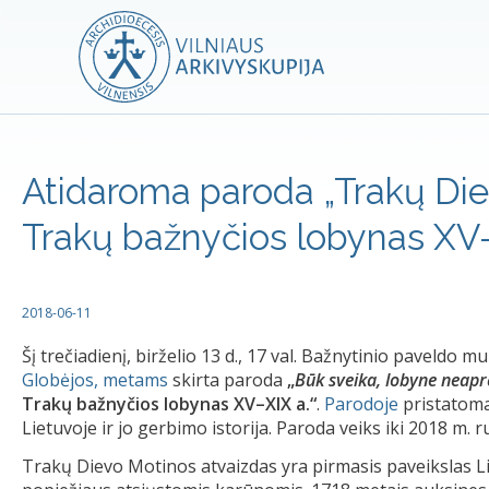
Atidaroma paroda „Trakų Die
Trakų bažnyčios lobynas XV–
2018-06-11
Šį trečiadienį, birželio 13 d., 17 val. Bažnytinio paveldo 
Globėjos, metams
skirta paroda
„
Būk sveika, lobyne neapr
Trakų bažnyčios lobynas XV–XIX a.“
.
Parodoje
pristatoma
Lietuvoje ir jo gerbimo istorija. Paroda veiks iki 2018 m. r
Trakų Dievo Motinos atvaizdas yra pirmasis paveikslas Lie