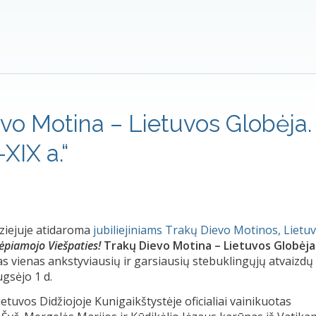
vo Motina – Lietuvos Globėja.
XIX a.“
muziejuje atidaroma
jubiliejiniams Trakų Dievo Motinos, Lietu
ėpiamojo Viešpaties
!
Trakų Dievo Motina – Lietuvos Globėja
s vienas ankstyviausių ir garsiausių stebuklingųjų atvaizdų
ugsėjo 1 d.
tuvos Didžiojoje Kunigaikštystėje oficialiai vainikuotas