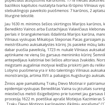
popiežiaus atsiųstomis karūnomis. 1718 metais auksines 
bazilikos kapitulos nustatyta tvarka išrūpino Vilniaus 
stebuklingojo paveikslo puošmenos: 7 karūnos, 2 aptaisai,
liturginė tekstilė.
Jau 1630 m. minimos šešios skirtingos Marijos karūnos, kurių
Benedikto Vainos arba Eustachijaus Valavičiaus klebonav
perlais ir brangakmeniais išdailinta Marijos karūna, man
Vilniaus vyskupas Mikalojus Steponas Pacas garsiajam pa
meistriškumo auksakalystės kūrinį. Jis pasiekė mūsų laikus
dabar puošia paveikslą, 1723 m. nukalė Vilniaus auksaka
aptinkame ne vieną šio garsaus menininko kūrinį: Šemniko
antepedijaus kalstiniai bei šešios altoriaus žvakidės. Nor
mėgstami augaliniai motyvai leidžia priskirti jam du relikvij
Lobyno puošmena yra ir kito talentingo Vilniaus auksakal
monstrancija, artima XVII a. pabaigos Augsburgo auksaka
Žinios apie pamaldumą Trakų Dievo Motinai ir patiriamus 
epidemijai vyskupas Benediktas Vaina su jėzuitais surengė
miestiečius melsti išsigelbėjimo prie tuomet jau garsau
procesiją 1622 m. poetiškai aprašė Motiejus Kazimieras S
„Trakų Dievo Motinos karūnavimo iškilmių aprašymą“ (1