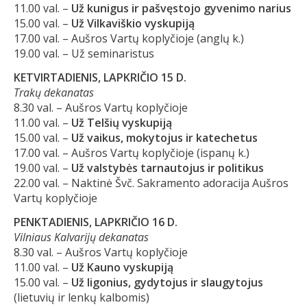
11.00 val. –
Už kunigus ir pašvęstojo gyvenimo narius
15.00 val. –
Už Vilkaviškio vyskupiją
17.00 val. – Aušros Vartų koplyčioje (anglų k.)
19.00 val. – Už seminaristus
KETVIRTADIENIS, LAPKRIČIO 15 D.
Trakų dekanatas
8.30 val. – Aušros Vartų koplyčioje
11.00 val. –
Už Telšių vyskupiją
15.00 val. –
Už vaikus, mokytojus ir katechetus
17.00 val. – Aušros Vartų koplyčioje (ispanų k.)
19.00 val. –
Už valstybės tarnautojus ir politikus
22.00 val. – Naktinė Švč. Sakramento adoracija Aušros
Vartų koplyčioje
PENKTADIENIS, LAPKRIČIO 16 D.
Vilniaus Kalvarijų dekanatas
8.30 val. – Aušros Vartų koplyčioje
11.00 val. –
Už Kauno vyskupiją
15.00 val. –
Už ligonius, gydytojus ir slaugytojus
(lietuvių ir lenkų kalbomis)