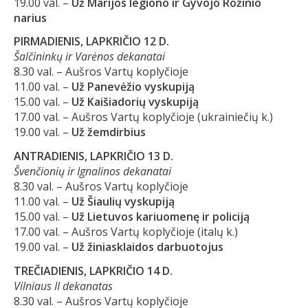
19.00 val. –
Už Marijos legiono ir Gyvojo Rožinio
narius
PIRMADIENIS, LAPKRIČIO 12 D.
Šalčininkų ir Varėnos dekanatai
8.30 val. – Aušros Vartų koplyčioje
11.00 val. –
Už Panevėžio vyskupiją
15.00 val. –
Už Kaišiadorių vyskupiją
17.00 val. – Aušros Vartų koplyčioje (ukrainiečių k.)
19.00 val. –
Už žemdirbius
ANTRADIENIS, LAPKRIČIO 13 D.
Švenčionių ir Ignalinos dekanatai
8.30 val. – Aušros Vartų koplyčioje
11.00 val. –
Už Šiaulių vyskupiją
15.00 val. –
Už Lietuvos kariuomenę ir policiją
17.00 val. – Aušros Vartų koplyčioje (italų k.)
19.00 val. –
Už žiniasklaidos darbuotojus
TREČIADIENIS, LAPKRIČIO 14 D.
Vilniaus II dekanatas
8.30 val. – Aušros Vartų koplyčioje