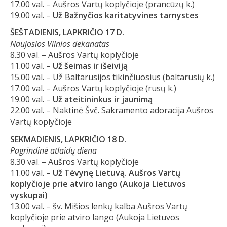
17.00 val. – Aušros Vartų koplyčioje (prancūzų k.)
19.00 val. –
Už Bažnyčios karitatyvines tarnystes
ŠEŠTADIENIS, LAPKRIČIO 17 D.
Naujosios Vilnios dekanatas
8.30 val. – Aušros Vartų koplyčioje
11.00 val. –
Už šeimas ir išeiviją
15.00 val. – Už Baltarusijos tikinčiuosius (baltarusių k.)
17.00 val. – Aušros Vartų koplyčioje (rusų k.)
19.00 val. –
Už ateitininkus ir jaunimą
22.00 val. – Naktinė Švč. Sakramento adoracija Aušros
Vartų koplyčioje
SEKMADIENIS, LAPKRIČIO 18 D.
Pagrindinė atlaidų diena
8.30 val. – Aušros Vartų koplyčioje
11.00 val. –
Už Tėvynę Lietuvą. Aušros Vartų
koplyčioje prie atviro lango (Aukoja Lietuvos
vyskupai)
13.00 val. – šv. Mišios lenkų kalba Aušros Vartų
koplyčioje prie atviro lango (Aukoja Lietuvos