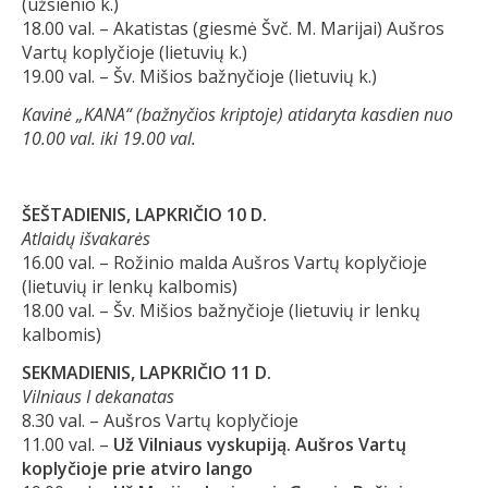
(užsienio k.)
18.00 val. – Akatistas (giesmė Švč. M. Marijai) Aušros
Vartų koplyčioje (lietuvių k.)
19.00 val. – Šv. Mišios bažnyčioje (lietuvių k.)
Kavinė „KANA“ (bažnyčios kriptoje) atidaryta kasdien nuo
10.00 val. iki 19.00 val.
ŠEŠTADIENIS, LAPKRIČIO 10 D.
Atlaidų išvakarės
16.00 val. – Rožinio malda Aušros Vartų koplyčioje
(lietuvių ir lenkų kalbomis)
18.00 val. – Šv. Mišios bažnyčioje (lietuvių ir lenkų
kalbomis)
SEKMADIENIS, LAPKRIČIO 11 D.
Vilniaus I dekanatas
8.30 val. – Aušros Vartų koplyčioje
11.00 val. –
Už Vilniaus vyskupiją. Aušros Vartų
koplyčioje prie atviro lango