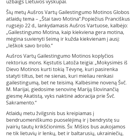
užbaigs Lietuvos vyskupai.
Šių metų Aušros Vartų Gailestingumo Motinos Globos
atlaidų tema – „Štai tavo Motina“.Popiežius Pranciškus
rugsėjo 22 d., lankydamasis Aušros Vartuose, kalbėjo:
„Gailestingumo Motina, kaip kiekviena gera motina,
mėgina suvienyti šeimą ir kužda kiekvienam į ausį:
„Ieškok savo brolio.“
Aušros Vartų Gailestingumo Motinos koplyčios
rektorius mons. Kęstutis Latoža teigia: „Mokysimės iš
Dievo Motinos kurti tokią Tėvynę, kuri pasirenka
statyti tiltus, bet ne sienas, kuri mieliau renkasi
gailestingumą, bet ne teisimą. Kalbėsime noveną Švč.
M. Marijai, giedosime senovinę Mariją šlovinančią
giesmę Akatistą, vyks naktinė adoracija prie Švč.
Sakramento.“
Atlaidų metu žvilgsnis bus kreipiamas į
bendruomeniškumo puoselėjimą ir į bendrystę su
įvairių tautų krikščionimis. Šv. Mišios bus aukojamos
ne tik lietuvių ir lenkų, bet ir baltarusių, ukrainiečių,