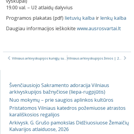
vyskupai)
19.00 val. – Už atlaidų dalyvius
Programos plakatas (pdf)
lietuvių kalba
ir
lenkų kalba
Daugiau informacijos ieškokite
www.ausrosvartai.lt
Vilniaus arkivyskupijos kunigų susirinkime aptartas Vyskupų Sinodas
Vilniaus arkivyskupijos žinios | 2018-11-09
Švenčiausiojo Sakramento adoracija Vilniaus
arkivyskupijos bažnyčiose (liepa-rugpjūtis)
Nuo mokymų – prie saugios aplinkos kultūros
Pristatomos Vilniaus katedros požemiuose atrastos
karališkosios regalijos
Arkivysk. G. Grušo pamokslas Didžiuosiuose Žemaičių
Kalvarijos atlaiduose, 2026