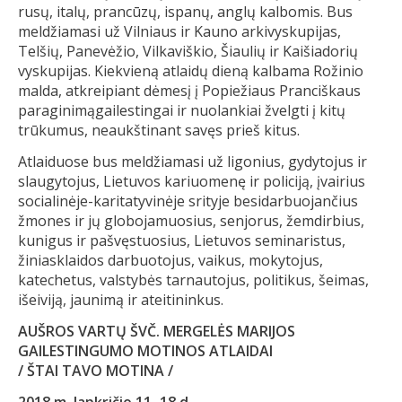
rusų, italų, prancūzų, ispanų, anglų kalbomis. Bus
meldžiamasi už Vilniaus ir Kauno arkivyskupijas,
Telšių, Panevėžio, Vilkaviškio, Šiaulių ir Kaišiadorių
vyskupijas. Kiekvieną atlaidų dieną kalbama Rožinio
malda, atkreipiant dėmesį į Popiežiaus Pranciškaus
paraginimągailestingai ir nuolankiai žvelgti į kitų
trūkumus, neaukštinant savęs prieš kitus.
Atlaiduose bus meldžiamasi už ligonius, gydytojus ir
slaugytojus, Lietuvos kariuomenę ir policiją, įvairius
socialinėje-karitatyvinėje srityje besidarbuojančius
žmones ir jų globojamuosius, senjorus, žemdirbius,
kunigus ir pašvęstuosius, Lietuvos seminaristus,
žiniasklaidos darbuotojus, vaikus, mokytojus,
katechetus, valstybės tarnautojus, politikus, šeimas,
išeiviją, jaunimą ir ateitininkus.
AUŠROS VARTŲ ŠVČ. MERGELĖS MARIJOS
GAILESTINGUMO MOTINOS ATLAIDAI
/ ŠTAI TAVO MOTINA /
2018 m. lapkričio 11–18 d.