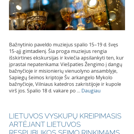
Bažnytinio paveldo muziejus spalio 15–19 d. švęs
15-ąjį gimtadienį. Šia proga muziejus rengia
išskirtines ekskursijas ir kviečia apsilankyti ten, kur
įprastai nepatenkama: Viešpaties Žengimo į dangų
bažnyčioje ir misionierių vienuolyno ansamblyje,
Sapiegų šeimos kriptoje Šv. arkangelo Mykolo
bažnyčioje, Vilniaus katedros zakristijoje ir kupole
virš jos. Spalio 18 d. vakare po …
Daugiau
LIETUVOS VYSKUPŲ KREIPIMASIS
ARTĖJANT LIETUVOS
RESPUBLIKOS SEIMO RINKIMAMS