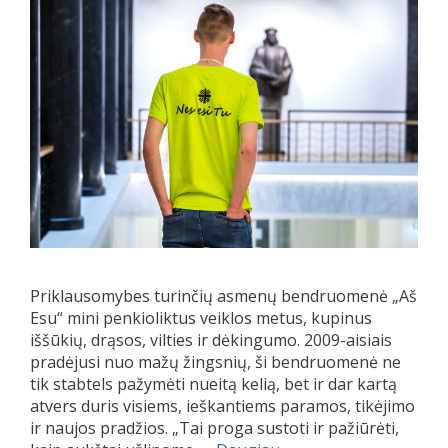
Priklausomybes turinčių asmenų bendruomenė „Aš
Esu“ mini penkioliktus veiklos metus, kupinus
iššūkių, drąsos, vilties ir dėkingumo. 2009-aisiais
pradėjusi nuo mažų žingsnių, ši bendruomenė ne
tik stabtels pažymėti nueitą kelią, bet ir dar kartą
atvers duris visiems, ieškantiems paramos, tikėjimo
ir naujos pradžios. „Tai proga sustoti ir pažiūrėti,