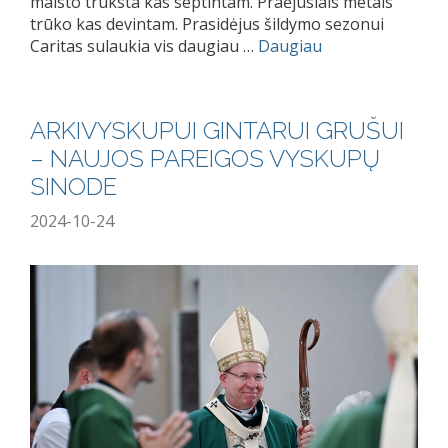
maisto trūksta kas septintam. Praėjusiais metais
trūko kas devintam. Prasidėjus šildymo sezonui
Caritas sulaukia vis daugiau …
Daugiau
ARKIVYSKUPUI GINTARUI GRUŠUI
– NAUJOS PAREIGOS VYSKUPŲ
SINODE
2024-10-24