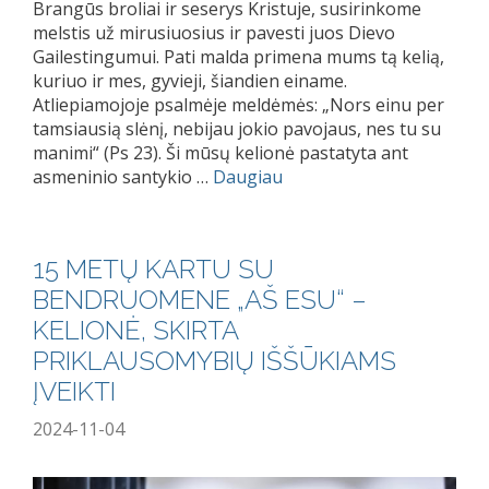
Brangūs broliai ir seserys Kristuje, susirinkome
melstis už mirusiuosius ir pavesti juos Dievo
Gailestingumui. Pati malda primena mums tą kelią,
kuriuo ir mes, gyvieji, šiandien einame.
Atliepiamojoje psalmėje meldėmės: „Nors einu per
tamsiausią slėnį, nebijau jokio pavojaus, nes tu su
manimi“ (Ps 23). Ši mūsų kelionė pastatyta ant
asmeninio santykio …
Daugiau
15 METŲ KARTU SU
BENDRUOMENE „AŠ ESU“ –
KELIONĖ, SKIRTA
PRIKLAUSOMYBIŲ IŠŠŪKIAMS
ĮVEIKTI
2024-11-04