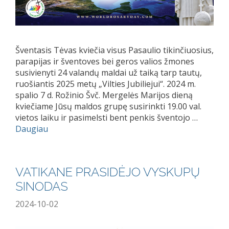
Šventasis Tėvas kviečia visus Pasaulio tikinčiuosius,
parapijas ir šventoves bei geros valios žmones
susivienyti 24 valandų maldai už taiką tarp tautų,
ruošiantis 2025 metų „Vilties Jubiliejui“. 2024 m.
spalio 7 d. Rožinio Švč. Mergelės Marijos dieną
kviečiame Jūsų maldos grupę susirinkti 19.00 val.
vietos laiku ir pasimelsti bent penkis šventojo …
Daugiau
VATIKANE PRASIDĖJO VYSKUPŲ
SINODAS
2024-10-02