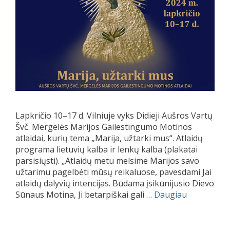
Lapkričio 10–17 d. Vilniuje vyks Didieji Aušros Vartų
Švč. Mergelės Marijos Gailestingumo Motinos
atlaidai, kurių tema „Marija, užtarki mus“. Atlaidų
programa lietuvių kalba ir lenkų kalba (plakatai
parsisiųsti). „Atlaidų metu melsime Marijos savo
užtarimu pagelbėti mūsų reikaluose, pavesdami Jai
atlaidų dalyvių intencijas. Būdama įsikūnijusio Dievo
Sūnaus Motina, Ji betarpiškai gali …
Daugiau