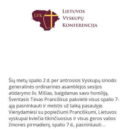
Šių metų spalio 2 d. per antrosios Vyskupų sinodo
generalinės ordinarinės asamblėjos sesijos
atidarymo šv. Mišias, baigdamas savo homiliją,
Šventasis Tėvas Pranciškus pakvietė visus spalio 7-
ąją pasninkauti ir melstis už taiką pasaulyje.
Vienydamiesi su popiežiumi Pranciškumi, Lietuvos
vyskupai kviečia tikinčiuosius ir visus geros valios
žmones pirmadienį, spalio 7 d., pasninkauti …