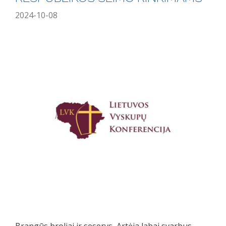
2024-10-08
Brangūs broliai ir seserys, Artėja labai svarbus