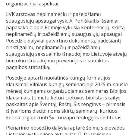
organizaciniai aspektai.
LVK atstovas nepilnamečių ir pažeidžiamų
suaugusiųjų apsaugai vysk. A. Poniškaitis išsamiai
papasakojo apie Romoje vykusią konferenciją, skirtą
nepilnamečių ir pažeidžiamų suaugusiųjų apsaugai.
Posėdžio dalyviai patvirtino dokumentą, padėsiantį
rinkti galimų nepilnamečių ir pažeidžiamų
suaugusiųjų seksualinio išnaudojimo Lietuvoje atvejų
bei tokio išnaudojimo prevencijos ir suteiktos
pagalbos statistiką.
Posėdyje aptarti nuolatinės kunigų formacijos
klausimai. Vilniaus kunigų seminarijoje 2025 m. sausio
mėnesį kunigams organizuojamas seminaras Biblijos
klausimais. Jo metu keturi Lietuvos biblistai skaitys
paskaitas apie Šventąjį Raštą. Šis renginys – pirmasis
iš įvairioms disciplinoms skirtų seminarų, kuriuos
ketina organizuoti Šv. Juozapo teologijos institutas.
Plenarinio posėdžio dalyviai aptarė šeimų sielovados
Lietuvos vyskupijose aktualijas. Ū. Dusevičienė