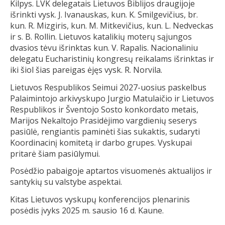
Kilpys. LVK delegatais Lietuvos Biblijos draugijoje
išrinkti vysk. J. Ivanauskas, kun. K. Smilgevičius, br.
kun. R. Mizgiris, kun. M. Mitkevičius, kun. L. Nedveckas
ir s. B. Rollin. Lietuvos katalikių moterų sąjungos
dvasios tėvu išrinktas kun. V. Rapalis. Nacionaliniu
delegatu Eucharistinių kongresų reikalams išrinktas ir
iki šiol šias pareigas ėjęs vysk. R. Norvila.
Lietuvos Respublikos Seimui 2027-uosius paskelbus
Palaimintojo arkivyskupo Jurgio Matulaičio ir Lietuvos
Respublikos ir Šventojo Sosto konkordato metais,
Marijos Nekaltojo Prasidėjimo vargdienių seserys
pasiūlė, rengiantis paminėti šias sukaktis, sudaryti
Koordinacinį komitetą ir darbo grupes. Vyskupai
pritarė šiam pasiūlymui.
Posėdžio pabaigoje aptartos visuomenės aktualijos ir
santykių su valstybe aspektai.
Kitas Lietuvos vyskupų konferencijos plenarinis
posėdis įvyks 2025 m. sausio 16 d. Kaune.