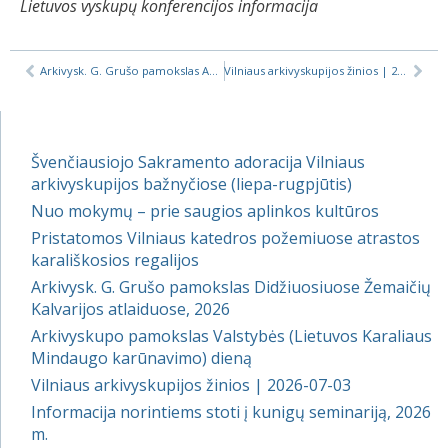
Lietuvos vyskupų konferencijos informacija
Arkivysk. G. Grušo pamokslas Aušros Vartų atlaiduose pagrindinėje dienoje
Vilniaus arkivyskupijos žinios | 2024-11-22
Švenčiausiojo Sakramento adoracija Vilniaus
arkivyskupijos bažnyčiose (liepa-rugpjūtis)
Nuo mokymų – prie saugios aplinkos kultūros
Pristatomos Vilniaus katedros požemiuose atrastos
karališkosios regalijos
Arkivysk. G. Grušo pamokslas Didžiuosiuose Žemaičių
Kalvarijos atlaiduose, 2026
Arkivyskupo pamokslas Valstybės (Lietuvos Karaliaus
Mindaugo karūnavimo) dieną
Vilniaus arkivyskupijos žinios | 2026-07-03
Informacija norintiems stoti į kunigų seminariją, 2026
m.