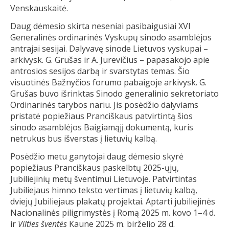
Venskauskaitė.
Daug dėmesio skirta neseniai pasibaigusiai XVI
Generalinės ordinarinės Vyskupų sinodo asamblėjos
antrajai sesijai. Dalyvavę sinode Lietuvos vyskupai –
arkivysk. G. Grušas ir A. Jurevičius – papasakojo apie
antrosios sesijos darbą ir svarstytas temas. Šio
visuotinės Bažnyčios forumo pabaigoje arkivysk. G.
Grušas buvo išrinktas Sinodo generalinio sekretoriato
Ordinarinės tarybos nariu. Jis posėdžio dalyviams
pristatė popiežiaus Pranciškaus patvirtintą šios
sinodo asamblėjos Baigiamąjį dokumentą, kuris
netrukus bus išverstas į lietuvių kalbą.
Posėdžio metu ganytojai daug dėmesio skyrė
popiežiaus Pranciškaus paskelbtų 2025-ųjų,
Jubiliejinių metų šventimui Lietuvoje. Patvirtintas
Jubiliejaus himno teksto vertimas į lietuvių kalbą,
dviejų Jubiliejaus plakatų projektai. Aptarti jubiliejinės
Nacionalinės piligrimystės į Romą 2025 m. kovo 1–4 d.
ir
Vilties šventės
Kaune 2025 m. birželio 28 d.