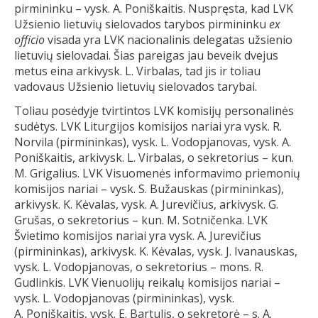
pirmininku – vysk. A. Poniškaitis. Nuspręsta, kad LVK
Užsienio lietuvių sielovados tarybos pirmininku
ex
officio
visada yra LVK nacionalinis delegatas užsienio
lietuvių sielovadai. Šias pareigas jau beveik dvejus
metus eina arkivysk. L. Virbalas, tad jis ir toliau
vadovaus Užsienio lietuvių sielovados tarybai.
Toliau posėdyje tvirtintos LVK komisijų personalinės
sudėtys. LVK Liturgijos komisijos nariai yra vysk. R.
Norvila (pirmininkas), vysk. L. Vodopjanovas, vysk. A.
Poniškaitis, arkivysk. L. Virbalas, o sekretorius – kun.
M. Grigalius. LVK Visuomenės informavimo priemonių
komisijos nariai – vysk. S. Bužauskas (pirmininkas),
arkivysk. K. Kėvalas, vysk. A. Jurevičius, arkivysk. G.
Grušas, o sekretorius – kun. M. Sotničenka. LVK
Švietimo komisijos nariai yra vysk. A. Jurevičius
(pirmininkas), arkivysk. K. Kėvalas, vysk. J. Ivanauskas,
vysk. L. Vodopjanovas, o sekretorius – mons. R.
Gudlinkis. LVK Vienuolijų reikalų komisijos nariai –
vysk. L. Vodopjanovas (pirmininkas), vysk.
A. Poniškaitis, vysk. E. Bartulis, o sekretorė – s. A.