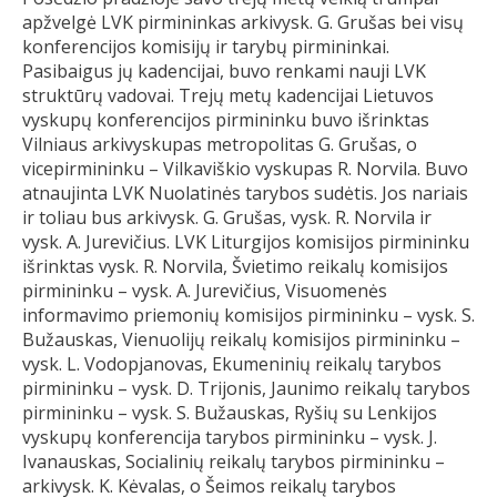
apžvelgė LVK pirmininkas arkivysk. G. Grušas bei visų
konferencijos komisijų ir tarybų pirmininkai.
Pasibaigus jų kadencijai, buvo renkami nauji LVK
struktūrų vadovai. Trejų metų kadencijai Lietuvos
vyskupų konferencijos pirmininku buvo išrinktas
Vilniaus arkivyskupas metropolitas G. Grušas, o
vicepirmininku – Vilkaviškio vyskupas R. Norvila. Buvo
atnaujinta LVK Nuolatinės tarybos sudėtis. Jos nariais
ir toliau bus arkivysk. G. Grušas, vysk. R. Norvila ir
vysk. A. Jurevičius. LVK Liturgijos komisijos pirmininku
išrinktas vysk. R. Norvila, Švietimo reikalų komisijos
pirmininku – vysk. A. Jurevičius, Visuomenės
informavimo priemonių komisijos pirmininku – vysk. S.
Bužauskas, Vienuolijų reikalų komisijos pirmininku –
vysk. L. Vodopjanovas, Ekumeninių reikalų tarybos
pirmininku – vysk. D. Trijonis, Jaunimo reikalų tarybos
pirmininku – vysk. S. Bužauskas, Ryšių su Lenkijos
vyskupų konferencija tarybos pirmininku – vysk. J.
Ivanauskas, Socialinių reikalų tarybos pirmininku –
arkivysk. K. Kėvalas, o Šeimos reikalų tarybos