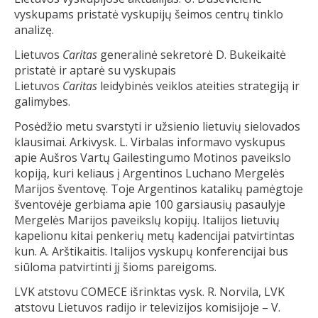
vyskupams pristatė vyskupijų šeimos centrų tinklo
analizę.
Lietuvos
Caritas
generalinė sekretorė D. Bukeikaitė
pristatė ir aptarė su vyskupais
Lietuvos
Caritas
leidybinės veiklos ateities strategiją ir
galimybes.
Posėdžio metu svarstyti ir užsienio lietuvių sielovados
klausimai. Arkivysk. L. Virbalas informavo vyskupus
apie Aušros Vartų Gailestingumo Motinos paveikslo
kopiją, kuri keliaus į Argentinos Luchano Mergelės
Marijos šventovę. Toje Argentinos katalikų pamėgtoje
šventovėje gerbiama apie 100 garsiausių pasaulyje
Mergelės Marijos paveikslų kopijų. Italijos lietuvių
kapelionu kitai penkerių metų kadencijai patvirtintas
kun. A. Arštikaitis. Italijos vyskupų konferencijai bus
siūloma patvirtinti jį šioms pareigoms.
LVK atstovu COMECE išrinktas vysk. R. Norvila, LVK
atstovu Lietuvos radijo ir televizijos komisijoje – V.