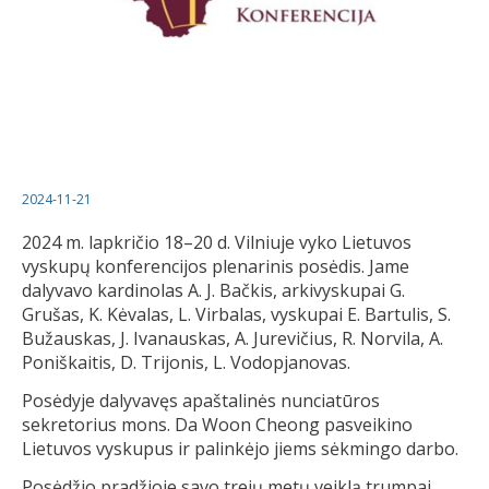
2024-11-21
2024 m. lapkričio 18–20 d. Vilniuje vyko Lietuvos
vyskupų konferencijos plenarinis posėdis. Jame
dalyvavo kardinolas A. J. Bačkis, arkivyskupai G.
Grušas, K. Kėvalas, L. Virbalas, vyskupai E. Bartulis, S.
Bužauskas, J. Ivanauskas, A. Jurevičius, R. Norvila, A.
Poniškaitis, D. Trijonis, L. Vodopjanovas.
Posėdyje dalyvavęs apaštalinės nunciatūros
sekretorius mons. Da Woon Cheong pasveikino
Lietuvos vyskupus ir palinkėjo jiems sėkmingo darbo.
Posėdžio pradžioje savo trejų metų veiklą trumpai