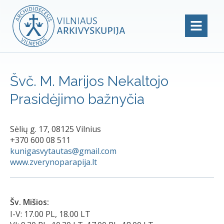
Švč. M. Marijos Nekaltojo
Prasidėjimo bažnyčia
Sėlių g. 17, 08125 Vilnius
+370 600 08 511
kunigasvytautas@gmail.com
www.zverynoparapija.lt
Šv. Mišios:
I-V: 17.00 PL, 18.00 LT