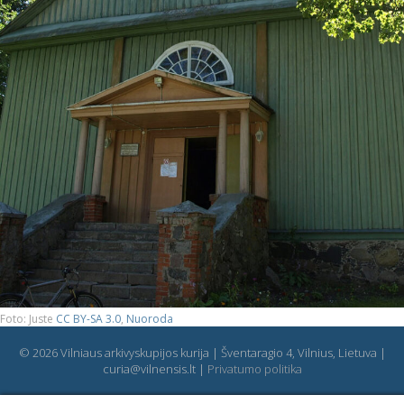
Foto: Juste
CC BY-SA 3.0
,
Nuoroda
© 2026 Vilniaus arkivyskupijos kurija | Šventaragio 4, Vilnius, Lietuva |
curia@vilnensis.lt |
Privatumo politika