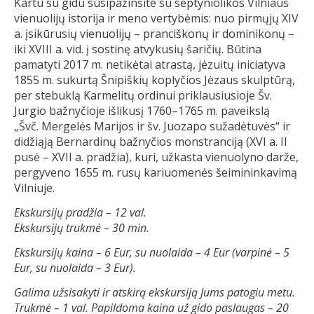
Kartu su gidu susipažinsite su septyniolikos Vilniaus
vienuolijų istorija ir meno vertybėmis: nuo pirmųjų XIV
a. įsikūrusių vienuolijų – pranciškonų ir dominikonų –
iki XVIII a. vid. į sostinę atvykusių šaričių. Būtina
pamatyti 2017 m. netikėtai atrastą, jėzuitų iniciatyva
1855 m. sukurtą Šnipiškių koplyčios Jėzaus skulptūrą,
per stebuklą Karmelitų ordinui priklausiusioje Šv.
Jurgio bažnyčioje išlikusį 1760–1765 m. paveikslą
„Švč. Mergelės Marijos ir šv. Juozapo sužadėtuvės“ ir
didžiąją Bernardinų bažnyčios monstranciją (XVI a. II
pusė – XVII a. pradžia), kuri, užkasta vienuolyno darže,
pergyveno 1655 m. rusų kariuomenės šeimininkavimą
Vilniuje.
Ekskursijų pradžia – 12 val.
Ekskursijų trukmė – 30 min.
Ekskursijų kaina – 6 Eur, su nuolaida – 4 Eur (varpinė – 5
Eur, su nuolaida – 3 Eur).
Galima užsisakyti ir atskirą ekskursiją Jums patogiu metu.
Trukmė – 1 val. Papildoma kaina už gido paslaugas – 20