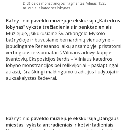
Didžiosios monstrancijos fragmentas. Vilnius, 1535
m. Vilniaus katedros lobynas
Bažnytinio paveldo muziejuje ekskursija „Katedros
lobynas“ vyksta trečiadieniais ir penktadieniais
Muziejuje, įsikūrusiame Šv. arkangelo Mykolo
bažnyčioje ir buvusiame bernardinių vienuolyne –
įspūdingame Renesanso laikų ansamblyje. pristatomi
vertingiausi eksponatai iš Vilniaus arkivyskupijos
šventovių. Ekspozicijos šerdis – Vilniaus katedros
lobyno monstrancijos bei relikvijoriai – paslaptingai
atrasti, išraiškingi maldingumo tradicijos liudytojai ir
auksakalystės šedevrai.
Bažnytinio paveldo muziejuje ekskursija „Dangaus
miestas“ vyksta antradieniais ir ketvirtadieniais