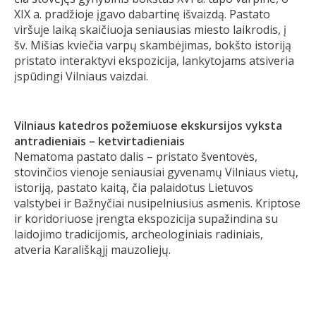
XIX a. pradžioje įgavo dabartinę išvaizdą. Pastato
viršuje laiką skaičiuoja seniausias miesto laikrodis, į
šv. Mišias kviečia varpų skambėjimas, bokšto istoriją
pristato interaktyvi ekspozicija, lankytojams atsiveria
įspūdingi Vilniaus vaizdai.
Vilniaus katedros požemiuose ekskursijos vyksta
antradieniais – ketvirtadieniais
Nematoma pastato dalis – pristato šventovės,
stovinčios vienoje seniausiai gyvenamų Vilniaus vietų,
istoriją, pastato kaitą, čia palaidotus Lietuvos
valstybei ir Bažnyčiai nusipelniusius asmenis. Kriptose
ir koridoriuose įrengta ekspozicija supažindina su
laidojimo tradicijomis, archeologiniais radiniais,
atveria Karališkąjį mauzoliejų.