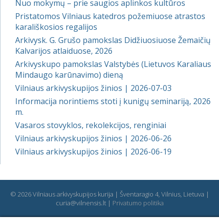
Nuo mokymų – prie saugios aplinkos kultūros
Pristatomos Vilniaus katedros požemiuose atrastos
karališkosios regalijos
Arkivysk. G. Grušo pamokslas Didžiuosiuose Žemaičių
Kalvarijos atlaiduose, 2026
Arkivyskupo pamokslas Valstybės (Lietuvos Karaliaus
Mindaugo karūnavimo) dieną
Vilniaus arkivyskupijos žinios | 2026-07-03
Informacija norintiems stoti į kunigų seminariją, 2026
m.
Vasaros stovyklos, rekolekcijos, renginiai
Vilniaus arkivyskupijos žinios | 2026-06-26
Vilniaus arkivyskupijos žinios | 2026-06-19
© 2026 Vilniaus arkivyskupijos kurija | Šventaragio 4, Vilnius, Lietuva |
curia@vilnensis.lt |
Privatumo politika