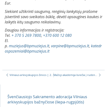
Eur.
Siekiant užtikrinti saugumą, renginių lankytojų prašome
įsivertinti savo sveikatos būklę, dėvėti apsaugines kaukes ir
laikytis kitų saugumo reikalavimų.
Daugiau informacijos ir registracija:
Tel.
+ 370 5 269 7800
,
+370 600 12 080
El.
p.
muziejus@bpmuziejus.lt
,
varpine@bpmuziejus.lt
,
katedr
ospozemiai@bpmuziejus.lt
Vilniaus arkivyskupijos žinios | 2020-09-11
Mažoji akademija kviečia į rudens semestro studijas
Švenčiausiojo Sakramento adoracija Vilniaus
arkivyskupijos bažnyčiose (liepa-rugpjūtis)