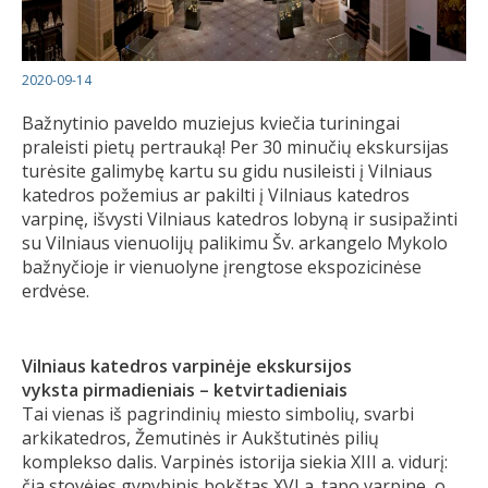
2020-09-14
Bažnytinio paveldo muziejus kviečia turiningai
praleisti pietų pertrauką! Per 30 minučių ekskursijas
turėsite galimybę kartu su gidu nusileisti į Vilniaus
katedros požemius ar pakilti į Vilniaus katedros
varpinę, išvysti Vilniaus katedros lobyną ir susipažinti
su Vilniaus vienuolijų palikimu Šv. arkangelo Mykolo
bažnyčioje ir vienuolyne įrengtose ekspozicinėse
erdvėse.
Vilniaus katedros varpinėje ekskursijos
vyksta pirmadieniais – ketvirtadieniais
Tai vienas iš pagrindinių miesto simbolių, svarbi
arkikatedros, Žemutinės ir Aukštutinės pilių
komplekso dalis. Varpinės istorija siekia XIII a. vidurį:
čia stovėjęs gynybinis bokštas XVI a. tapo varpine, o