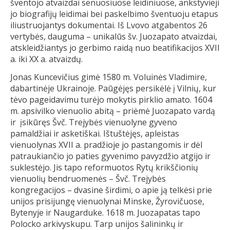
šventojo atvaizdai senuosiuose leidiniuose, ankstyvieji
jo biografijų leidimai bei paskelbimo šventuoju etapus
iliustruojantys dokumentai. Iš Lvovo atgabentos 26
vertybės, dauguma – unikalūs šv. Juozapato atvaizdai,
atskleidžiantys jo gerbimo raidą nuo beatifikacijos XVII
a. iki XX a. atvaizdų.
Jonas Kuncevičius gimė 1580 m. Voluinės Vladimire,
dabartinėje Ukrainoje. Paūgėjęs persikėlė į Vilnių, kur
tėvo pageidavimu turėjo mokytis pirklio amato. 1604
m. apsivilko vienuolio abitą – priėmė Juozapato vardą
ir įsikūręs Švč. Trejybės vienuolyne gyveno
pamaldžiai ir asketiškai. Ištuštėjęs, apleistas
vienuolynas XVII a. pradžioje jo pastangomis ir dėl
patraukiančio jo paties gyvenimo pavyzdžio atgijo ir
suklestėjo. Jis tapo reformuotos Rytų krikščionių
vienuolių bendruomenės – Švč. Trejybės
kongregacijos – dvasine širdimi, o apie ją telkėsi prie
unijos prisijungę vienuolynai Minske, Žyrovičuose,
Bytenyje ir Naugarduke. 1618 m. Juozapatas tapo
Polocko arkivyskupu. Tarp unijos šalininkų ir