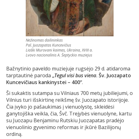
Nežinomas dailininkas
Pal. Juozapatas Kuncevičius
Liaški Murovani kaimas, Ukraina, XVIII a.
Lvovo nacionalinis A. Šeptyckio muziejus
Bažnytinio paveldo muziejuje rugsėjo 29 d. atidaroma
tarptautinė paroda
„
Tegul visi bus viena
. Šv. Juozapato
Kuncevičiaus kankinystei – 400“
.
Ši sukaktis sutampa su Vilniaus 700 metų jubiliejumi, o
Vilnius turi išskirtinę reikšmę šv. Juozapato istorijoje.
Čia įvyko jo pašaukimas į vienuolystę, skleidėsi
ganytojiška veikla, čia, Švč. Trejybės vienuolyne, kartu
su Juozapu Benjaminu Rutskiu Juozapatas pradėjo
vienuolinio gyvenimo reformas ir įkūrė Bazilijonų
ordiną.