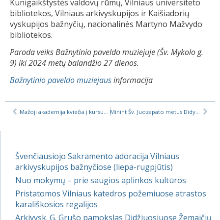
Kunigaikštystės valdovų rūmų, Vilniaus universiteto
bibliotekos, Vilniaus arkivyskupijos ir Kaišiadorių
vyskupijos bažnyčių, nacionalinės Martyno Mažvydo
bibliotekos.
Paroda veiks Bažnytinio paveldo muziejuje (Šv. Mykolo g.
9) iki 2024 metų balandžio 27 dienos.
Bažnytinio paveldo muziejaus
informacija
Mažoji akademija kviečia į kursus apie krikščionybę, 2023 m. ruduo
Minint Šv. Juozapato metus Didysis arkivyskupas Sviatoslavas Ševčiukas lankėsi Vilniuje
Švenčiausiojo Sakramento adoracija Vilniaus
arkivyskupijos bažnyčiose (liepa-rugpjūtis)
Nuo mokymų – prie saugios aplinkos kultūros
Pristatomos Vilniaus katedros požemiuose atrastos
karališkosios regalijos
Arkivysk. G. Grušo pamokslas Didžiuosiuose Žemaičių