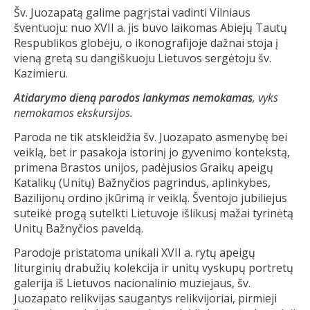
Šv. Juozapatą galime pagrįstai vadinti Vilniaus
šventuoju: nuo XVII a. jis buvo laikomas Abiejų Tautų
Respublikos globėju, o ikonografijoje dažnai stoja į
vieną gretą su dangiškuoju Lietuvos sergėtoju šv.
Kazimieru.
Atidarymo dieną parodos lankymas nemokamas
, vyks
nemokamos ekskursijos.
Paroda ne tik atskleidžia šv. Juozapato asmenybę bei
veiklą, bet ir pasakoja istorinį jo gyvenimo kontekstą,
primena Brastos unijos, padėjusios Graikų apeigų
Katalikų (Unitų) Bažnyčios pagrindus, aplinkybes,
Bazilijonų ordino įkūrimą ir veiklą. Šventojo jubiliejus
suteikė progą sutelkti Lietuvoje išlikusį mažai tyrinėtą
Unitų Bažnyčios paveldą.
Parodoje pristatoma unikali XVII a. rytų apeigų
liturginių drabužių kolekcija ir unitų vyskupų portretų
galerija iš Lietuvos nacionalinio muziejaus, šv.
Juozapato relikvijas saugantys relikvijoriai, pirmieji