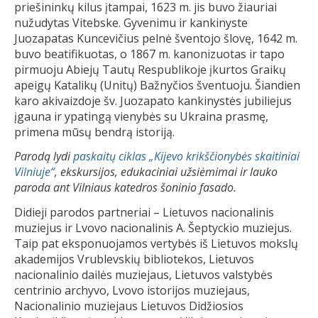
priešininkų kilus įtampai, 1623 m. jis buvo žiauriai
nužudytas Vitebske. Gyvenimu ir kankinyste
Juozapatas Kuncevičius pelnė šventojo šlovę, 1642 m.
buvo beatifikuotas, o 1867 m. kanonizuotas ir tapo
pirmuoju Abiejų Tautų Respublikoje įkurtos Graikų
apeigų Katalikų (Unitų) Bažnyčios šventuoju. Šiandien
karo akivaizdoje šv. Juozapato kankinystės jubiliejus
įgauna ir ypatingą vienybės su Ukraina prasmę,
primena mūsų bendrą istoriją.
Parodą lydi
paskaitų ciklas „Kijevo krikščionybės skaitiniai
Vilniuje“
, ekskursijos, edukaciniai užsiėmimai ir lauko
paroda ant Vilniaus katedros šoninio fasado.
Didieji parodos partneriai – Lietuvos nacionalinis
muziejus ir Lvovo nacionalinis A. Šeptyckio muziejus.
Taip pat eksponuojamos vertybės iš Lietuvos mokslų
akademijos Vrublevskių bibliotekos, Lietuvos
nacionalinio dailės muziejaus, Lietuvos valstybės
centrinio archyvo, Lvovo istorijos muziejaus,
Nacionalinio muziejaus Lietuvos Didžiosios